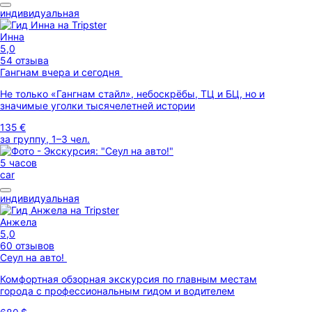
индивидуальная
Инна
5,0
54 отзыва
Гангнам вчера и сегодня
Не только «Гангнам стайл», небоскрёбы, ТЦ и БЦ, но и
значимые уголки тысячелетней истории
135 €
за группу, 1–3 чел.
5 часов
car
индивидуальная
Анжела
5,0
60 отзывов
Сеул на авто!
Комфортная обзорная экскурсия по главным местам
города с профессиональным гидом и водителем