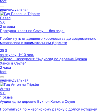
foot
индивидуальная
Павел
5,0
2 отзыва
Прогулка-квест по Сеулу — без гида
Пройти путь от древнего королевства до современного
мегаполиса в занимательном формате
25 $
за группу, 1–10 чел.
2 часа
foot
индивидуальная
Антон
5,0
1 отзыв
Аудиогид по деревне Букчон Ханок в Сеуле
Прогуляться по живописному району с долгой историей