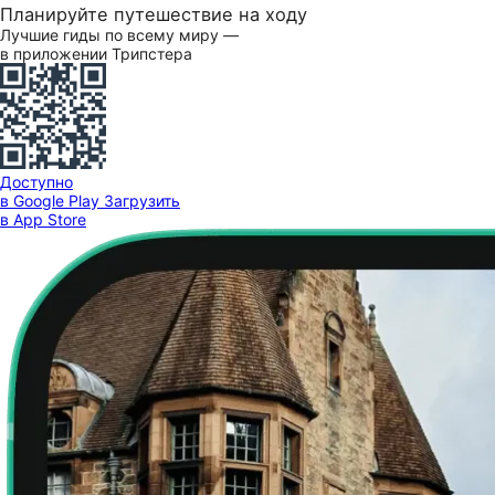
Планируйте путешествие на ходу
Лучшие гиды по всему миру —
в приложении Трипстера
Доступно
в Google Play
Загрузить
в App Store