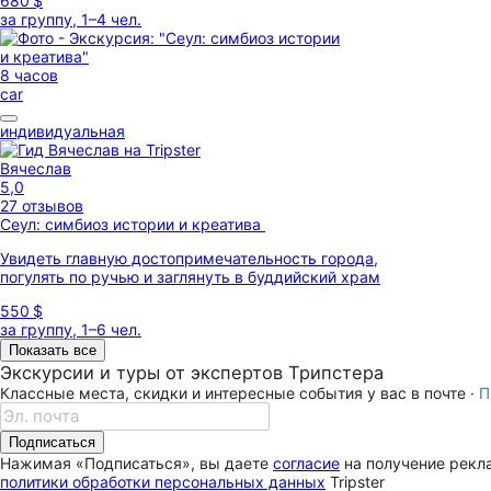
680 $
за группу, 1–4 чел.
8 часов
car
индивидуальная
Вячеслав
5,0
27 отзывов
Сеул: симбиоз истории и креатива
Увидеть главную достопримечательность города,
погулять по ручью и заглянуть в буддийский храм
550 $
за группу, 1–6 чел.
Показать все
Экскурсии и туры от экспертов Трипстера
Классные места, скидки и интересные события у вас в почте ·
П
Подписаться
Нажимая «Подписаться», вы даете
согласие
на получение рекла
политики обработки персональных данных
Tripster