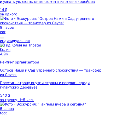
и узнать увлекательные сюжеты из жизни корейцев
14 $
за одного
9 часов
car
индивидуальная
Колин
4,96
Рейтинг организатора
Остров Нами и Сад утреннего спокойствия — трансфер
из Сеула
Посетить страну внутри страны и погулять среди
гигантских деревьев
540 $
за группу, 1–5 чел.
5 часов
foot