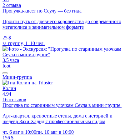
2 отзыва
Прогулка-квест по Сеулу — без гида
Пройти путь от древнего королевства до современного
мегаполиса в занимательном формате
25 $
за группу, 1–10 чел.
3,5 часа
foot
Мини-группа
Колин
4,94
16 отзывов
Прогулка по старинным улочкам Сеула в мини-группе
Арт-квартал, крепостные стены, дома с историей и
шедевр Захи Хадид с профессиональным гидом
чт, 6 авг в 10:00
пн, 10 авг в 10:00
156 $