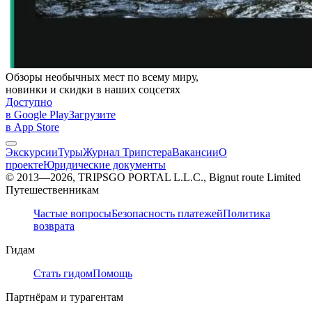
Обзоры необычных мест по всему миру,
новинки и скидки в наших соцсетях
Доступно
в Google Play
Загрузите
в App Store
Экскурсии
Туры
Журнал Трипстера
Вакансии
О
проекте
Юридические документы
© 2013—2026, TRIPSGO PORTAL L.L.C., Bignut route Limited
Путешественникам
Частые вопросы
Безопасность платежей
Политика
возврата
Гидам
Стать гидом
Помощь
Партнёрам и турагентам