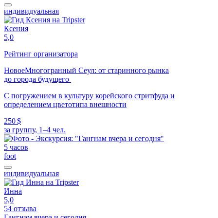
индивидуальная
Ксения
5,0
Рейтинг организатора
Новое
Многогранный Сеул: от старинного рынка
до города будущего
С погружением в культуру корейского стритфуда и
определением цветотипа внешности
250 $
за группу, 1–4 чел.
5 часов
foot
индивидуальная
Инна
5,0
54 отзыва
Гангнам вчера и сегодня