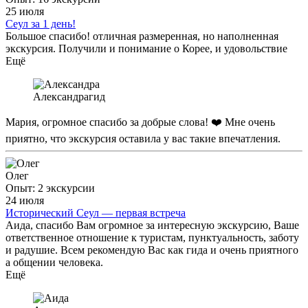
положительных эмоций. Я настоятельно рекомендую ее как
25 июля
экскурсовода всем, кто хочет узнать больше о этом
Сеул за 1 день!
удивительном городе! Спасибо, Аида, за незабываемые
Большое спасибо! отличная размеренная, но наполненная
моменты!
экскурсия. Получили и понимание о Корее, и удовольствие
Ещё
Александра
гид
Мария, огромное спасибо за добрые слова! ❤️ Мне очень
приятно, что экскурсия оставила у вас такие впечатления.
Олег
Опыт: 2 экскурсии
24 июля
Исторический Сеул — первая встреча
Аида, спасибо Вам огромное за интересную экскурсию, Ваше
ответственное отношение к туристам, пунктуальность, заботу
и радушие. Всем рекомендую Вас как гида и очень приятного
а общении человека.
Ещё