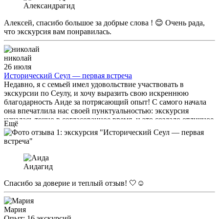
Александра
гид
Алексей, спасибо большое за добрые слова ! 😊 Очень рада,
что экскурсия вам понравилась.
николай
26 июля
Исторический Сеул — первая встреча
Недавно, я с семьей имел удовольствие участвовать в
экскурсии по Сеулу, и хочу выразить свою искреннюю
благодарность Аиде за потрясающий опыт! С самого начала
она впечатлила нас своей пунктуальностью: экскурсия
началась точно в согласованное время, и это создало отличное
Ещё
первое впечатление. Аида обладает глубокими знаниями о
городе и его культуре, истории, что сделало нашу экскурсию
не только интересной, но и познавательной. Она умело
подстраивалась под ритм нашей семьи, учитывая наши
желания и настроение. Аида действительно стремится
Аида
гид
показать исторический и культурный Сеул глазами местного
жителя, и это было особенно ценно. Она делилась с нами
Спасибо за доверие и теплый отзыв! 🤍☺️
множеством интересных фактов и историй, которые не были
включены в программу экскурсии, что добавило
уникальности нашему путешествию. Благодаря Аиде мы
Мария
увидели Сеул с совершенно новой стороны и получили массу
Опыт: 16 экскурсий