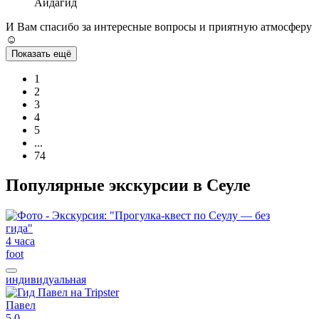
Аида
гид
И Вам спасибо за интересные вопросы и приятную атмосферу
☺️
Показать ещё
1
2
3
4
5
...
74
Популярные экскурсии в Сеуле
4 часа
foot
индивидуальная
Павел
5,0