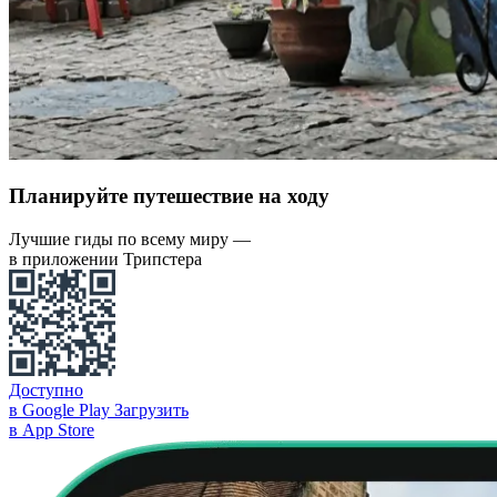
Планируйте путешествие на ходу
Лучшие гиды по всему миру —
в приложении Трипстера
Доступно
в Google Play
Загрузить
в App Store