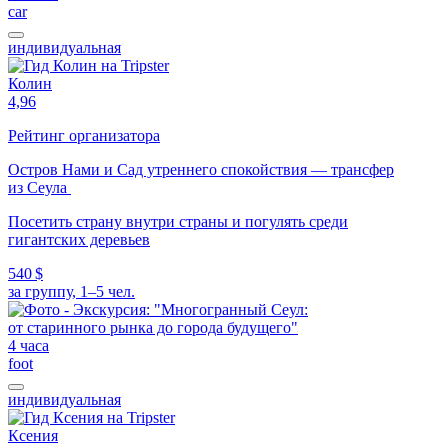
car
индивидуальная
Колин
4,96
Рейтинг организатора
Остров Нами и Сад утреннего спокойствия — трансфер
из Сеула
Посетить страну внутри страны и погулять среди
гигантских деревьев
540 $
за группу, 1–5 чел.
4 часа
foot
индивидуальная
Ксения