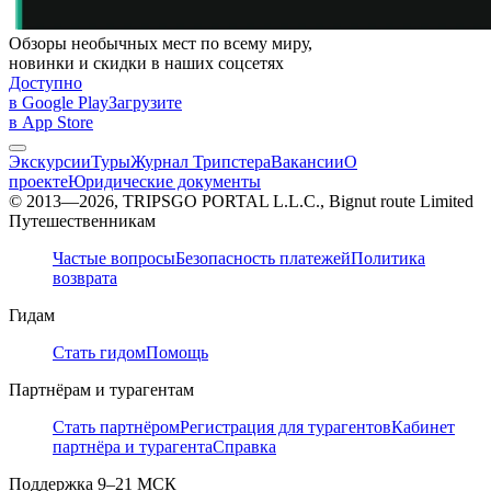
Обзоры необычных мест по всему миру,
новинки и скидки в наших соцсетях
Доступно
в Google Play
Загрузите
в App Store
Экскурсии
Туры
Журнал Трипстера
Вакансии
О
проекте
Юридические документы
© 2013—2026, TRIPSGO PORTAL L.L.C., Bignut route Limited
Путешественникам
Частые вопросы
Безопасность платежей
Политика
возврата
Гидам
Стать гидом
Помощь
Партнёрам и турагентам
Стать партнёром
Регистрация для турагентов
Кабинет
партнёра и турагента
Справка
Поддержка
9–21 МСК