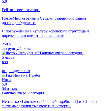
5,0
Рейтинг организатора
Новое
Многогранный Сеул: от старинного рынка
до города будущего
С погружением в культуру корейского стритфуда и
определением цветотипа внешности
250 $
за группу, 1–4 чел.
5 часов
foot
индивидуальная
Инна
5,0
54 отзыва
Гангнам вчера и сегодня
Не только «Гангнам стайл», небоскрёбы, ТЦ и БЦ, но и
значимые уголки тысячелетней истории