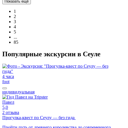
Показать ещё
1
2
3
4
5
...
85
Популярные экскурсии в Сеуле
4 часа
foot
индивидуальная
Павел
5,0
2 отзыва
Прогулка-квест по Сеулу — без гида
Пройти путь от древнего королевства до современного