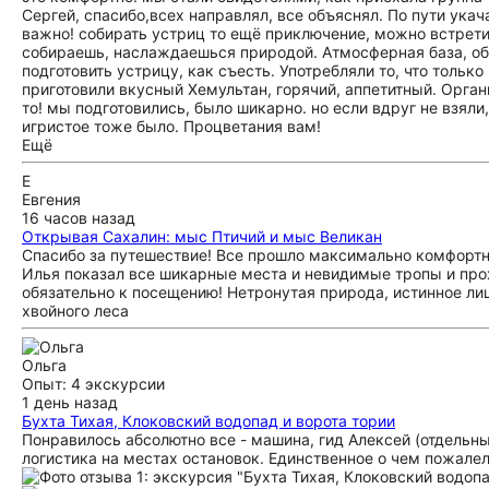
Сергей, спасибо,всех направлял, все объяснял. По пути ука
важно! собирать устриц то ещё приключение, можно встретит
собираешь, наслаждаешься природой. Атмосферная база, обо
подготовить устрицу, как съесть. Употребляли то, что толь
приготовили вкусный Хемультан, горячий, аппетитный. Орган
то! мы подготовились, было шикарно. но если вдруг не взяли
игристое тоже было. Процветания вам!
Ещё
Е
Евгения
16 часов назад
Открывая Сахалин: мыс Птичий и мыс Великан
Спасибо за путешествие! Все прошло максимально комфортно,
Илья показал все шикарные места и невидимые тропы и про
обязательно к посещению! Нетронутая природа, истинное ли
хвойного леса
Ольга
Опыт: 4 экскурсии
1 день назад
Бухта Тихая, Клоковский водопад и ворота тории
Понравилось абсолютно все - машина, гид Алексей (отдельны
логистика на местах остановок. Единственное о чем пожале