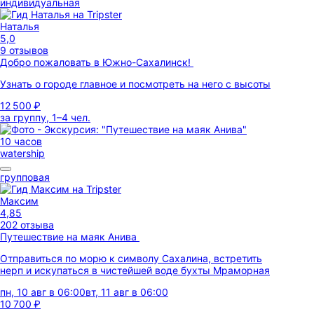
индивидуальная
Наталья
5,0
9 отзывов
Добро пожаловать в Южно-Сахалинск!
Узнать о городе главное и посмотреть на него с высоты
12 500 ₽
за группу, 1–4 чел.
10 часов
watership
групповая
Максим
4,85
202 отзыва
Путешествие на маяк Анива
Отправиться по морю к символу Сахалина, встретить
нерп и искупаться в чистейшей воде бухты Мраморная
пн, 10 авг в 06:00
вт, 11 авг в 06:00
10 700 ₽