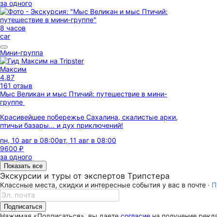
за одного
8 часов
car
Мини-группа
Максим
4,87
161 отзыв
Мыс Великан и мыс Птичий: путешествие в мини-
группе
Красивейшее побережье Сахалина, скалистые арки,
птичьи базары... и дух приключений!
пн, 10 авг в 08:00
вт, 11 авг в 08:00
9600 ₽
за одного
Показать все
Экскурсии и туры от экспертов Трипстера
Классные места, скидки и интересные события у вас в почте ·
П
Подписаться
Нажимая «Подписаться», вы даете
согласие
на получение рекла