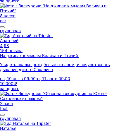
за одного
8 часов
car
групповая
Анатолий
4,98
154 отзыва
На джипах к мысам Великан и Птичий
Увидеть скалы, рождённые океаном, и почувствовать
дыхание дикого Сахалина
пн, 10 авг в 09:00
вт, 11 авг в 09:00
10 000 ₽
за одного
2 часа
foot
групповая
Наталья