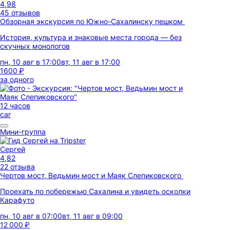
4,98
45 отзывов
Обзорная экскурсия по Южно-Сахалинску пешком
История, культура и знаковые места города — без
скучных монологов
пн, 10 авг в 17:00
вт, 11 авг в 17:00
1600 ₽
за одного
12 часов
car
Мини-группа
Сергей
4,82
22 отзыва
Чертов мост, Ведьмин мост и Маяк Слепиковского
Проехать по побережью Сахалина и увидеть осколки
Карафуто
пн, 10 авг в 07:00
вт, 11 авг в 09:00
12 000 ₽