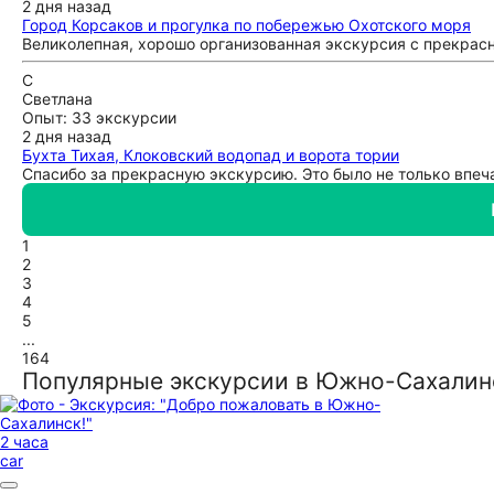
2 дня назад
Город Корсаков и прогулка по побережью Охотского моря
Великолепная, хорошо организованная экскурсия с прекрас
С
Светлана
Опыт: 33 экскурсии
2 дня назад
Бухта Тихая, Клоковский водопад и ворота тории
Спасибо за прекрасную экскурсию. Это было не только впеча
1
2
3
4
5
...
164
Популярные экскурсии в Южно-Сахалин
2 часа
car