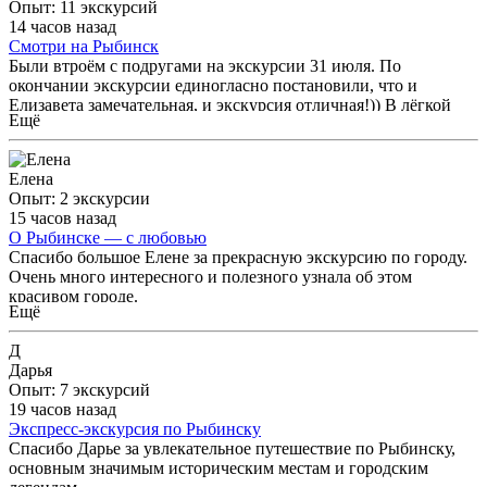
Опыт: 11 экскурсий
в гости к старому другу. Отдельная благодарность за ценные
14 часов назад
практические рекомендации, которые помогли нам отлично
Смотри на Рыбинск
спланировать досуг и обед после экскурсии.
Были втроём с подругами на экскурсии 31 июля. По
окончании экскурсии единогласно постановили, что и
Елизавета замечательная, и экскурсия отличная!)) В лёгкой
Ещё
форме, без перегруза мозга датами и событиями Елизавета
познакомила нас со своим городом. И в него захотелось
вернуться, чтоб изучить его историю и рассмотреть его более
Елена
детально. В этом тоже большая заслуга Елизаветы. Спасибо
Опыт: 2 экскурсии
Вам огромное за нашу чудесную прогулку!
15 часов назад
О Рыбинске — с любовью
Спасибо большое Елене за прекрасную экскурсию по городу.
Очень много интересного и полезного узнала об этом
красивом городе.
Ещё
Д
Дарья
Опыт: 7 экскурсий
19 часов назад
Экспресс-экскурсия по Рыбинску
Спасибо Дарье за увлекательное путешествие по Рыбинску,
основным значимым историческим местам и городским