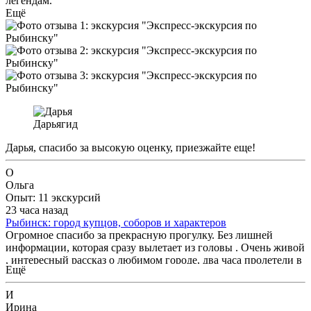
легендам.
Ещё
Дарья
гид
Дарья, спасибо за высокую оценку, приезжайте еще!
О
Ольга
Опыт: 11 экскурсий
23 часа назад
Рыбинск: город купцов, соборов и характеров
Огромное спасибо за прекрасную прогулку. Без лишней
информации, которая сразу вылетает из головы . Очень живой
, интересный рассказ о любимом городе, два часа пролетели в
Ещё
прекрасном настроении. Мы получили удовольствие, узнали
много интересных фактов, Рыбинск - очень позитивный
И
город, и Наталья ему соответствует... Обязательно вернёмся .
Ирина