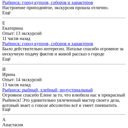
Рыбинск: город купцов, соборов и характеров
Настроение приподнятое, экскурсия прошла отлично.
Ещё
Е
Екатерина
Опыт: 13 экскурсий
11 часов назад
Рыбинск: город купцов, соборов и характеров
Было действительно интересно. Наталье спасибо огромное за
нескучную подачу фактов и живой рассказ о городе
Ещё
И
Ирина
Опыт: 14 экскурсий
13 часов назад
Рыбинск: рыбный, хлебный, индустриальный
Огромное спасибо Елене за то, что влюбила нас в прекрасный
Рыбинск! Это удивительно увлеченный мастер своего дела,
который знает о городе абсолютно всё и умеет превратить
Ещё
любую историю в яркое повествование. Елена покорила нас
своим тактом, доброжелательностью и искренней заботой о
А
гостях. Экскурсия прошла на одном дыхании, в атмосфере
Анастасия
душевного комфорта и дружеской беседы, будто мы приехали