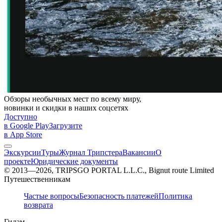
Обзоры необычных мест по всему миру,
новинки и скидки в наших соцсетях
Доступно
в Google Play
Загрузите
в App Store
Экскурсии
Туры
Журнал Трипстера
Вакансии
О
проекте
Юридические документы
© 2013—2026, TRIPSGO PORTAL L.L.C., Bignut route Limited
Путешественникам
Частые вопросы
Безопасность платежей
Политика
возврата
Гидам