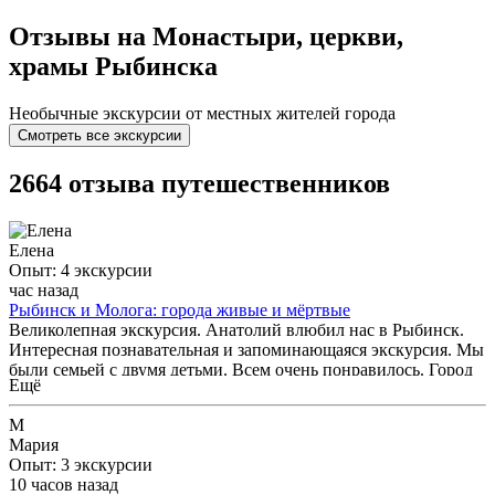
Отзывы на Монастыри, церкви,
храмы Рыбинска
Необычные экскурсии от местных жителей города
Смотреть все экскурсии
2664 отзыва путешественников
Елена
Опыт: 4 экскурсии
час назад
Рыбинск и Молога: города живые и мёртвые
Великолепная экскурсия. Анатолий влюбил нас в Рыбинск.
Интересная познавательная и запоминающаяся экскурсия. Мы
были семьей с двумя детьми. Всем очень понравилось. Город
Ещё
красивый чистый и ухоженный, маршрут экскурсии
приятный и не выматывающий, индивидуальный подход
М
экскурсовода - все оставило только положительные эмоции.
Мария
Рекомендую!
Опыт: 3 экскурсии
10 часов назад