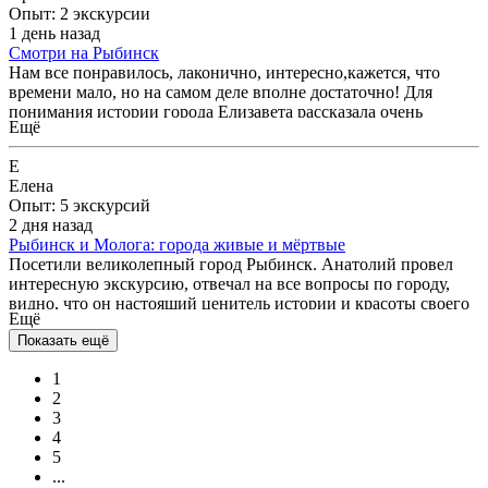
Опыт: 2 экскурсии
1 день назад
Смотри на Рыбинск
Нам все понравилось, лаконично, интересно,кажется, что
времени мало, но на самом деле вполне достаточно! Для
понимания истории города Елизавета рассказала очень
Ещё
интересные факты, дала советы, какие ещё места можно
посетить. Мы прислушаемся к ее рекомендациям обязательно!
Е
Елена
Опыт: 5 экскурсий
2 дня назад
Рыбинск и Молога: города живые и мёртвые
Посетили великолепный город Рыбинск. Анатолий провел
интересную экскурсию, отвечал на все вопросы по городу,
видно, что он настоящий ценитель истории и красоты своего
Ещё
города. Посетили макет города Молога, оставили
Показать ещё
неизгладимое впечатление. Были на экскурсии с ребенком 10
лет и пожилыми родителями, никто не устал, все были очень
1
заинтересованы рассказом Анатолия. Большое спасибо
2
3
4
5
...