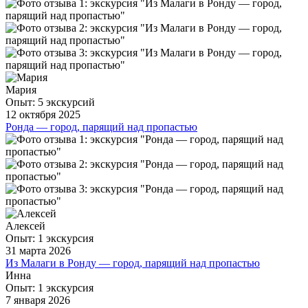
Спасибо нашему гиду Ельмире! Показала нам город,
предусмотрела куда по времени лучше сначала пойти,
чтобы избежать наплыва туристов, угостила печеньками от
монашек, приграли в лотерею, все было интересно.
ещё
Мария
Опыт: 5 экскурсий
12 октября 2025
Ронда — город, парящий над пропастью
Мы влюбились в Ронду после познавательной и тщательно
подготовленной экскурсии. Елена профессионально и
интересно познакомила нас с городом.
ещё
Алексей
Опыт: 1 экскурсия
31 марта 2026
Из Малаги в Ронду — город, парящий над пропастью
Получили истинное удовольствие от Испании со
Инна
сверхоригинальной подачей Эльмиры, было очень
Опыт: 1 экскурсия
7 января 2026
познавательно и феерически смешно😀 Общее мнение