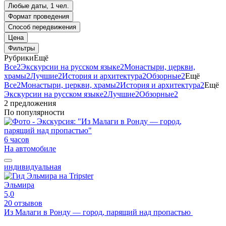
Любые даты, 1 чел.
Формат проведения
Способ передвижения
Цена
Фильтры
Рубрики
Ещё
Все
2
Экскурсии на русском языке
2
Монастыри, церкви,
храмы
2
Лучшие
2
История и архитектура
2
Обзорные
2
Ещё
Все
2
Монастыри, церкви, храмы
2
История и архитектура
2
Ещё
Экскурсии на русском языке
2
Лучшие
2
Обзорные
2
2 предложения
По популярности
6 часов
На автомобиле
индивидуальная
Эльмира
5,0
20 отзывов
Из Малаги в Ронду — город, парящий над пропастью