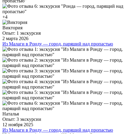
+4
Виктория
Опыт: 1 экскурсия
2 марта 2026
Из Малаги в Ронду — город, парящий над пропастью
Одно из самых восхитительных путешествий, что были у
меня. Эльмира шикарный экскурсовод! Владеет огромным
багажом знаний и радо им делится, информация подобрана
очень интересно. Сбалансированная подача исторических
фактов, живых историй и любопытных рассказов! Отвечает
на все вопросы, даёт много рекомендаций, что и где
посмотреть лучше. Очень советую!🌏 Если экскурсии по
Испании, то только с Эльмирой! ♥️ С огромным
удовольствием буду ездить ещё.🎒 Благодарю за прекрасное
проведённое время!
ещё
Наталья
Опыт: 3 экскурсии
12 ноября 2025
Из Малаги в Ронду — город, парящий над пропастью