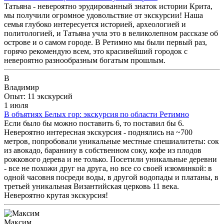
Татьяна - невероятно эрудированный знаток истории Крита,
мы получили огромное удовольствие от экскурсии! Наша
семья глубоко интересуется историей, археологией и
политологией, и Татьяна учла это в великолепном рассказе об
острове и о самом городе. В Ретимно мы были первый раз,
горячо рекомендую всем, это красивейший городок с
невероятно разнообразным богатым прошлым.
В
Владимир
Опыт: 11 экскурсий
1 июля
В объятиях Белых гор: экскурсия по области Ретимно
Если было бы можно поставить 6, то поставил бы 6.
Невероятно интересная экскурсия - поднялись на ~700
метров, попробовали уникальные местные спешиалитеты: сок
из авокадо, баранину в собственном соку, кофе из плодов
рожкового дерева и не только. Посетили уникальные деревни
- все не похожи друг на друга, но все со своей изюминкой: в
одной часовня посреди воды, в другой водопады и платаны, в
третьей уникальная Византийская церковь 11 века.
Невероятно крутая экскурсия!
Максим