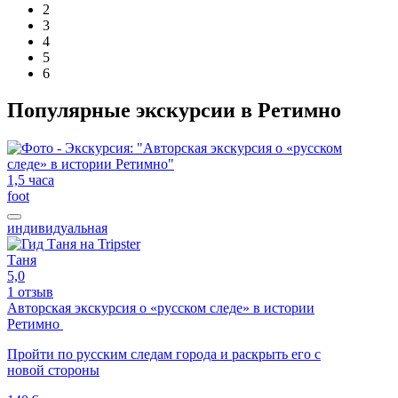
2
3
4
5
6
Популярные экскурсии в Ретимно
1,5 часа
foot
индивидуальная
Таня
5,0
1 отзыв
Авторская экскурсия о «русском следе» в истории
Ретимно
Пройти по русским следам города и раскрыть его с
новой стороны