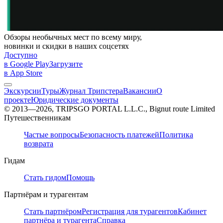
Обзоры необычных мест по всему миру,
новинки и скидки в наших соцсетях
Доступно
в Google Play
Загрузите
в App Store
Экскурсии
Туры
Журнал Трипстера
Вакансии
О
проекте
Юридические документы
© 2013—2026, TRIPSGO PORTAL L.L.C., Bignut route Limited
Путешественникам
Частые вопросы
Безопасность платежей
Политика
возврата
Гидам
Стать гидом
Помощь
Партнёрам и турагентам
Стать партнёром
Регистрация для турагентов
Кабинет
партнёра и турагента
Справка