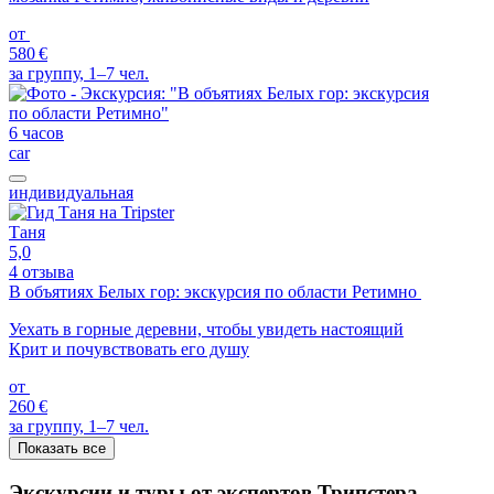
от
580 €
за группу, 1–7 чел.
6 часов
car
индивидуальная
Таня
5,0
4 отзыва
В объятиях Белых гор: экскурсия по области Ретимно
Уехать в горные деревни, чтобы увидеть настоящий
Крит и почувствовать его душу
от
260 €
за группу, 1–7 чел.
Показать все
Экскурсии и туры от экспертов Трипстера