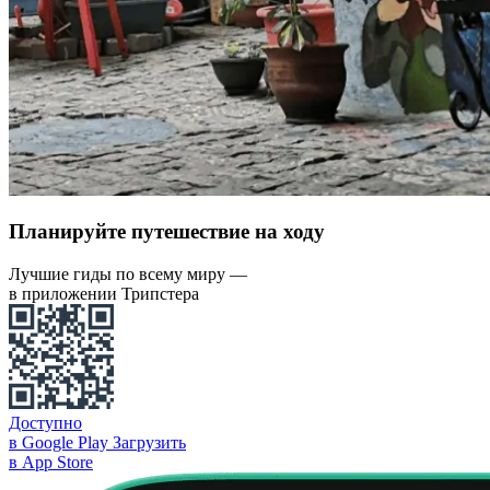
Планируйте путешествие на ходу
Лучшие гиды по всему миру —
в приложении Трипстера
Доступно
в Google Play
Загрузить
в App Store