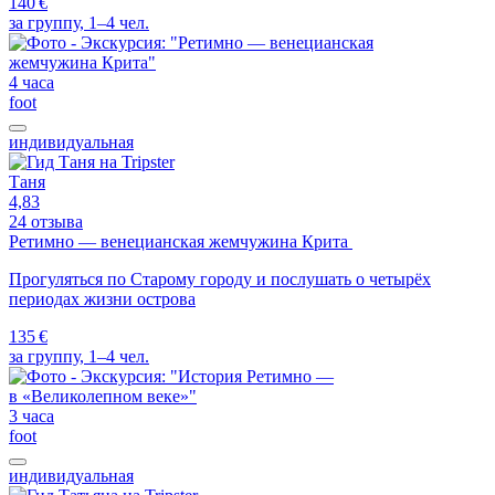
140 €
за группу, 1–4 чел.
4 часа
foot
индивидуальная
Таня
4,83
24 отзыва
Ретимно — венецианская жемчужина Крита
Прогуляться по Старому городу и послушать о четырёх
периодах жизни острова
135 €
за группу, 1–4 чел.
3 часа
foot
индивидуальная