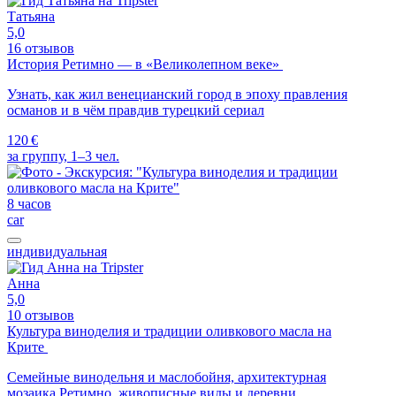
Татьяна
5,0
16 отзывов
История Ретимно — в «Великолепном веке»
Узнать, как жил венецианский город в эпоху правления
османов и в чём правдив турецкий сериал
120 €
за группу, 1–3 чел.
8 часов
car
индивидуальная
Анна
5,0
10 отзывов
Культура виноделия и традиции оливкового масла на
Крите
Семейные винодельня и маслобойня, архитектурная
мозаика Ретимно, живописные виды и деревни