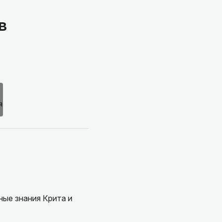
в
ные знания Крита и