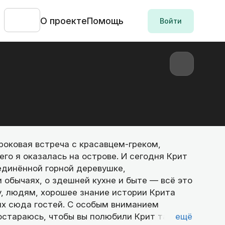
О проекте
Помощь
Войти
роковая встреча с красавцем-греком,
его я оказалась на острове. И сегодня Крит
единённой горной деревушке,
 обычаях, о здешней кухне и быте — всё это
у, людям, хорошее знание истории Крита
х сюда гостей. С особым вниманием
стараюсь, чтобы вы полюбили Крит так, как
ещё