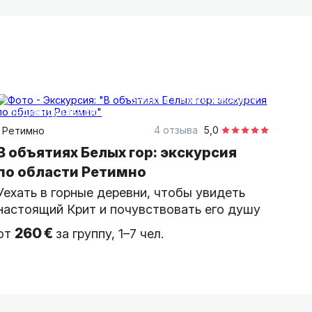
6 часов
на автомобиле
индивидуальная
4 отзыва
5,0
Ретимно
В объятиях Белых гор: экскурсия
по области Ретимно
Уехать в горные деревни, чтобы увидеть
настоящий Крит и почувствовать его душу
260 €
от
за группу, 1–7 чел.