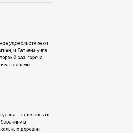
мное удовольствие от
гией, и Татьяна учла
первый раз, горячо
атым прошлым.
курсия - поднялись на
 баранину в
икальные деревни -