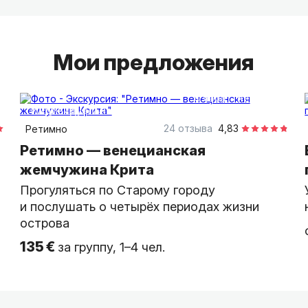
любят его сами греки.
Мои предложения
4 часа
пешком
индивидуальная
24 отзыва
4,83
Ретимно
Ретимно — венецианская
жемчужина Крита
Прогуляться по Старому городу
и послушать о четырёх периодах жизни
острова
135 €
за группу, 1–4 чел.