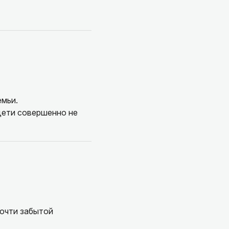
емьи.
 дети совершенно не
почти забытой