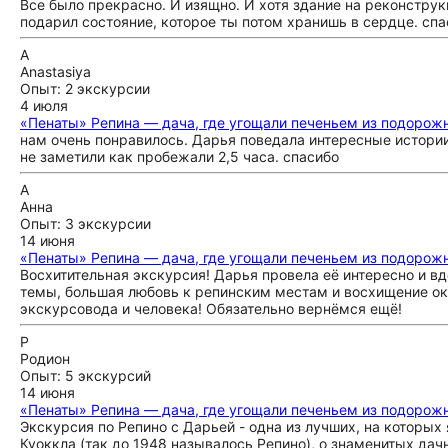
Все было прекрасно. И изящно. И хотя здание на реконстру
подарил состояние, которое ты потом хранишь в сердце. спа
A
Anastasiya
Опыт: 2 экскурсии
4 июля
«Пенаты» Репина — дача, где угощали печеньем из подорож
нам очень понравилось. Дарья поведала интересные истории,
не заметили как пробежали 2,5 часа. спасибо
А
Анна
Опыт: 3 экскурсии
14 июня
«Пенаты» Репина — дача, где угощали печеньем из подорож
Восхитительная экскурсия! Дарья провела её интересно и в
темы, большая любовь к репинским местам и восхищение ок
экскурсовода и человека! Обязательно вернёмся ещё!
Р
Родион
Опыт: 5 экскурсий
14 июня
«Пенаты» Репина — дача, где угощали печеньем из подорож
Экскурсия по Репино с Дарьей - одна из лучших, на которых
Куоккла (так до 1948 называлось Репино), о знаменитых дач