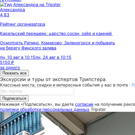
Александра
4,83
Рейтинг организатора
Карельский перешеек: царство сосен, озёр и камней
Осмотреть Репино, Комарово, Зеленогорск и побывать
на берегу Финского залива
пн, 10 авг в 10:15
пн, 24 авг в 10:15
5150 ₽
за одного
Показать все
Экскурсии и туры от экспертов Трипстера
Классные места, скидки и интересные события у вас в почте ·
П
Подписаться
Нажимая «Подписаться», вы даете
согласие
на получение рекла
политики обработки персональных данных
Tripster