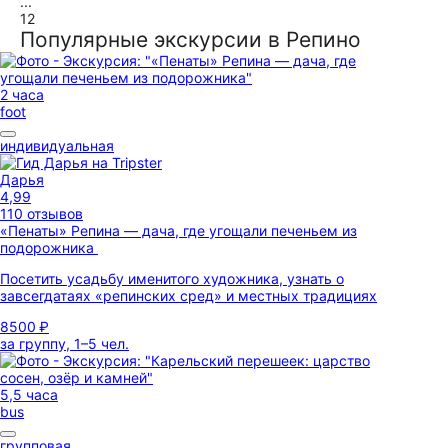
...
12
Популярные экскурсии в Репино
2 часа
foot
индивидуальная
Дарья
4,99
110 отзывов
«Пенаты» Репина — дача, где угощали печеньем из
подорожника
Посетить усадьбу именитого художника, узнать о
завсегдатаях «репинских сред» и местных традициях
8500 ₽
за группу, 1–5 чел.
5,5 часа
bus
групповая