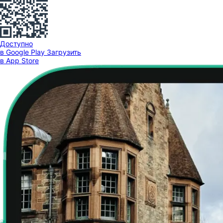
Доступно
в Google Play
Загрузить
в App Store