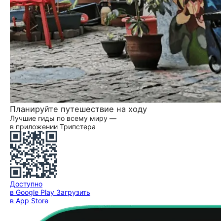
Планируйте путешествие на ходу
Лучшие гиды по всему миру —
в приложении Трипстера
Доступно
в Google Play
Загрузить
в App Store