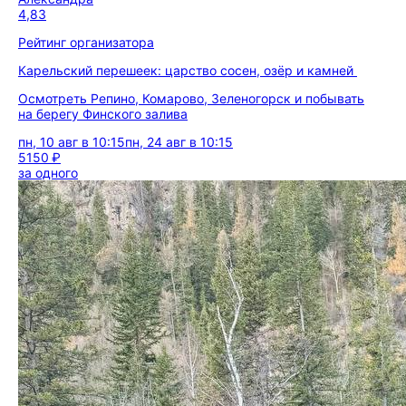
4,83
Рейтинг организатора
Карельский перешеек: царство сосен, озёр и камней
Осмотреть Репино, Комарово, Зеленогорск и побывать
на берегу Финского залива
пн, 10 авг в 10:15
пн, 24 авг в 10:15
5150 ₽
за одного