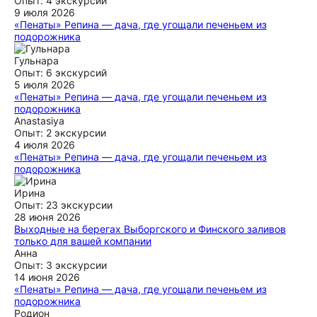
ждать новые маршруты с гидом!
структрировано, очень интересно, чаепитие в конце 🔥
Опыт: 4 экскурсии
спасибо!
9 июля 2026
ещё
«Пенаты» Репина — дача, где угощали печеньем из
ещё
подорожника
экскурсия получилась просто невероятная!!! если у Вас
есть сомнения!!! НЕ СОМНЕВАЙТЕСЬ 🤌 Дарья, просто
Гульнара
влюбила нас в Репино!!! спасибо огромное ! очень
Опыт: 6 экскурсий
увлекательно и интересно!!! обязательно вернемся!!!
5 июля 2026
невероятное место!! А Дарья восхитительный экскурсовод
«Пенаты» Репина — дача, где угощали печеньем из
и мастер своего дела! 🫶😍спасибо !
подорожника
Все было прекрасно. И изящно. И хотя здание на
Anastasiya
ещё
реконструкции, Дарья смогла создать атмосферу Пенат.
Опыт: 2 экскурсии
Заключительный сюрприз подарил состояние, которое ты
4 июля 2026
потом хранишь в сердце. спасибо, Дарья 🙏💚
«Пенаты» Репина — дача, где угощали печеньем из
подорожника
ещё
нам очень понравилось. Дарья поведала интересные
истории, которые мы не знали. получилась познавательная,
Ирина
интересная прогулка. не заметили как пробежали 2,5 часа.
Опыт: 23 экскурсии
спасибо
28 июня 2026
Выходные на берегах Выборгского и Финского заливов
ещё
только для вашей компании
Хотелось бы выразить огромную благодарность
Анна
экскурсоводу Наталье за содержательную,информативную
Опыт: 3 экскурсии
и хорошо организованную двухдневную экскурсию по
14 июня 2026
городу Выборгу. Наталья - профессионал высокого
«Пенаты» Репина — дача, где угощали печеньем из
класса,интересно и увлекательно погружающий в историю
подорожника
древнего Выборга,аппелирующий фактами,событиями
Восхитительная экскурсия! Дарья провела её интересно и
Родион