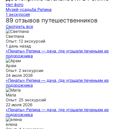
Нет фото
Музей-усадьба Репина
1 экскурсия
89 отзывов путешественников
Смотреть все
Светлана
Опыт: 12 экскурсий
1 день назад
«Пенаты» Репина — дача, где угощали печеньем из
подорожника
Дарья, спасибо за замечательную прогулку, море
информации и яркие впечатления! Вы прекрасный гид:
Арам
знающий, внимательный, креативный, гостеприимный.
Опыт: 2 экскурсии
Дарите и дальше гостям позитивные эмоции и делитесь
24 июля 2026
любовью к родным местам!
«Пенаты» Репина — дача, где угощали печеньем из
подорожника
ещё
Огромное спасибо Дарье за проведения экскурсии!
Получилось составить отличный маршрут, захватив не
Maria
только Репино и «Пенаты», но и изучить интересные дачи и
Опыт: 25 экскурсий
локации Комарово/Зеленогорска. В экскурсоводе виден
22 июля 2026
искренний индивидуальный подход, человечное отношение
«Пенаты» Репина — дача, где угощали печеньем из
и глубокое владение знаниями и информацией. Если будете
подорожника
рядом или появится желание отправить в гости в лучшие
Замечательная экскурсия! Дарья прекрасный гид и очень
курортные города, советую обратиться к Дарье! будем
приятный человек! Отличная подача материала, все
елена