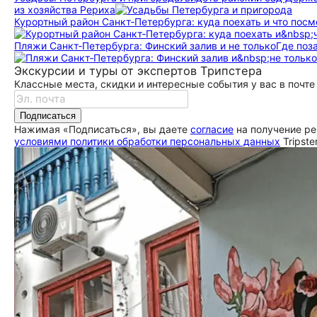
из хозяйства Рериха
Курортный район Санкт‑Петербурга: куда поехать и что посм
Пляжи Санкт‑Петербурга: Финский залив и не только
Где поз
Экскурсии и туры от экспертов Трипстера
Классные места, скидки и интересные события у вас в почте
Подписаться
Нажимая «Подписаться», вы даете
согласие
на получение ре
условиями политики обработки персональных данных
Tripste