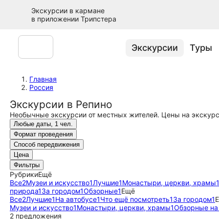
Экскурсии в кармане
в приложении Трипстера
Экскурсии
Туры
Главная
Россия
Экскурсии в Репино
Необычные экскурсии от местных жителей. Цены на экскурси
Любые даты, 1 чел.
Формат проведения
Способ передвижения
Цена
Фильтры
Рубрики
Ещё
Все
2
Музеи и искусство
1
Лучшие
1
Монастыри, церкви, храмы
природа
1
За городом
1
Обзорные
1
Ещё
Все
2
Лучшие
1
На автобусе
1
Что ещё посмотреть
1
За городом
1
Музеи и искусство
1
Монастыри, церкви, храмы
1
Обзорные на
2 предложения