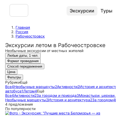
Экскурсии
Туры
Главная
Россия
Рабочеостровск
Экскурсии летом в Рабочеостровске
Необычные экскурсии от местных жителей
Любые даты, 1 чел.
Формат проведения
Способ передвижения
Цена
Фильтры
Рубрики
Ещё
Все
4
Необычные маршруты
2
Активности
2
История и архитект
автобусе
1
Летом
4
Ещё
Все
4
Активности
2
За городом и природа
3
Монастыри, церкви
Необычные маршруты
2
История и архитектура
2
За городом
4
4 предложения
По популярности