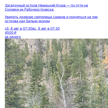
Загадочный остров Немецкий Кузов — по пути на
Соловки из Рабочеостровска
Увидеть древние святилища саамов и подняться на пик
острова над Белым морем
сб, 8 авг в 07:30
вс, 9 авг в 07:30
4500 ₽
за одного