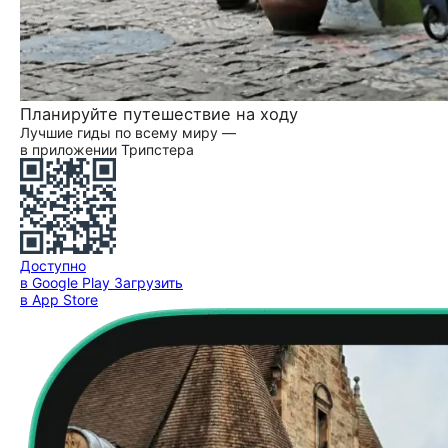
Планируйте путешествие на ходу
Лучшие гиды по всему миру —
в приложении Трипстера
Доступно
в Google Play
Загрузить
в App Store