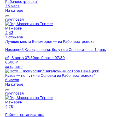
7,5 часа
На катере
групповая
Мажерин
4,43
7 отзывов
Лучшие места Беломорья — из Рабочеостровска
Немецкий Кузов, тюлени, белухи и Соловки — за 1 день
сб, 8 авг в 07:30
вс, 9 авг в 07:30
8500 ₽
за одного
6 часов
На катере
групповая
Мажерин
4,78
Рейтинг организатора