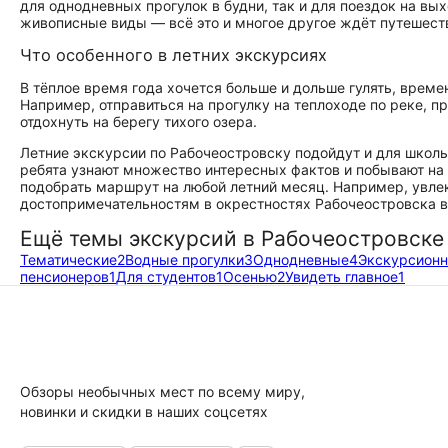
для однодневных прогулок в будни, так и для поездок на в
живописные виды — всё это и многое другое ждёт путешеств
Что особенного в летних экскурсиях
В тёплое время года хочется больше и дольше гулять, врем
Например, отправиться на прогулку на теплоходе по реке, п
отдохнуть на берегу тихого озера.
Летние экскурсии по Рабочеостровску подойдут и для школь
ребята узнают множество интересных фактов и побывают на 
подобрать маршрут на любой летний месяц. Например, увлек
достопримечательностям в окрестностях Рабочеостровска в 
Ещё темы экскурсий в Рабочеостровске
Тематические
2
Водные прогулки
3
Однодневные
4
Экскурсион
пенсионеров
1
Для студентов
1
Осенью
2
Увидеть главное
1
Обзоры необычных мест по всему миру,
новинки и скидки в наших соцсетях