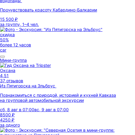
водопады
Прочувствовать красоту Кабардино-Балкарии
15 500 ₽
за группу, 1–4 чел.
скидка
50%
более 12 часов
car
Мини-группа
Оксана
4,51
37 отзывов
Из Пятигорска на Эльбрус
Познакомиться с природой, историей и кухней Кавказа
на групповой автомобильной экскурсии
сб, 8 авг в 07:00
вс, 9 авг в 07:00
8500 ₽
4250 ₽
за одного