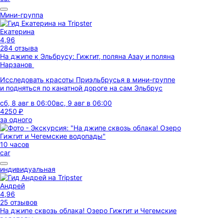
Мини-группа
Екатерина
4,96
284 отзыва
На джипе к Эльбрусу: Гижгит, поляна Азау и поляна
Нарзанов
Исследовать красоты Приэльбрусья в мини-группе
и подняться по канатной дороге на сам Эльбрус
сб, 8 авг в 06:00
вс, 9 авг в 06:00
4250 ₽
за одного
10 часов
car
индивидуальная
Андрей
4,96
25 отзывов
На джипе сквозь облака! Озеро Гижгит и Чегемские