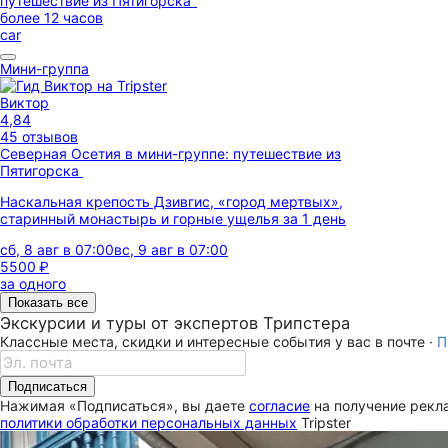
более 12 часов
car
Мини-группа
Виктор
4,84
45 отзывов
Северная Осетия в мини-группе: путешествие из
Пятигорска
Наскальная крепость Дзивгис, «город мертвых»,
старинный монастырь и горные ущелья за 1 день
сб, 8 авг в 07:00
вс, 9 авг в 07:00
5500 ₽
за одного
Показать все
Экскурсии и туры от экспертов Трипстера
Классные места, скидки и интересные события у вас в почте ·
П
Подписаться
Нажимая «Подписаться», вы даете
согласие
на получение рекла
политики обработки персональных данных
Tripster