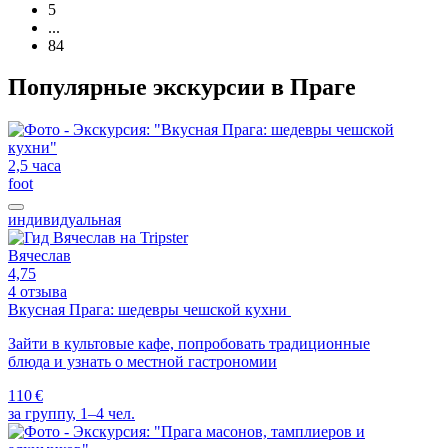
5
...
84
Популярные экскурсии в Праге
2,5 часа
foot
индивидуальная
Вячеслав
4,75
4 отзыва
Вкусная Прага: шедевры чешской кухни
Зайти в культовые кафе, попробовать традиционные
блюда и узнать о местной гастрономии
110 €
за группу, 1–4 чел.