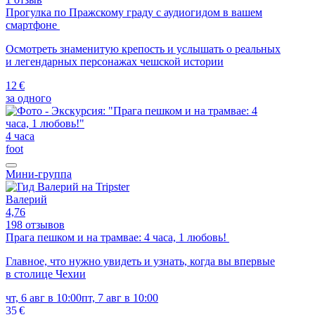
Прогулка по Пражскому граду с аудиогидом в вашем
смартфоне
Осмотреть знаменитую крепость и услышать о реальных
и легендарных персонажах чешской истории
12 €
за одного
4 часа
foot
Мини-группа
Валерий
4,76
198 отзывов
Прага пешком и на трамвае: 4 часа, 1 любовь!
Главное, что нужно увидеть и узнать, когда вы впервые
в столице Чехии
чт, 6 авг в 10:00
пт, 7 авг в 10:00
35 €