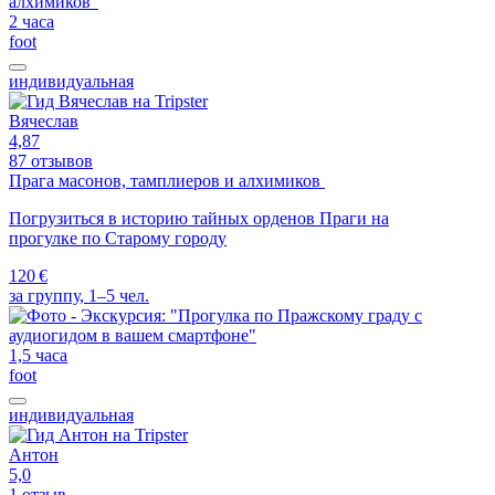
2 часа
foot
индивидуальная
Вячеслав
4,87
87 отзывов
Прага масонов, тамплиеров и алхимиков
Погрузиться в историю тайных орденов Праги на
прогулке по Старому городу
120 €
за группу, 1–5 чел.
1,5 часа
foot
индивидуальная
Антон
5,0
1 отзыв