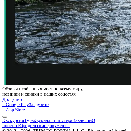
Обзоры необычных мест по всему миру,
новинки и скидки в наших соцсетях
Доступно
в Google Play
Загрузите
в App Store
Экскурсии
Туры
Журнал Трипстера
Вакансии
О
проекте
Юридические документы
© 2013—2026, TRIPSGO PORTAL L.L.C., Bignut route Limited