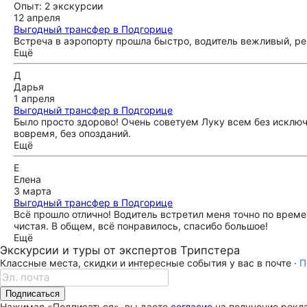
Опыт: 2 экскурсии
12 апреля
Выгодный трансфер в Подгорице
Встреча в аэропорту прошла быстро, водитель вежливый, р
Ещё
Д
Дарья
1 апреля
Выгодный трансфер в Подгорице
Было просто здорово! Очень советуем Луку всем без исключе
вовремя, без опозданий.
Ещё
Е
Елена
3 марта
Выгодный трансфер в Подгорице
Всё прошло отлично! Водитель встретил меня точно по време
чистая. В общем, всё понравилось, спасибо большое!
Ещё
Экскурсии и туры от экспертов Трипстера
Классные места, скидки и интересные события у вас в почте ·
П
Подписаться
Нажимая «Подписаться», вы даете
согласие
на получение рекла