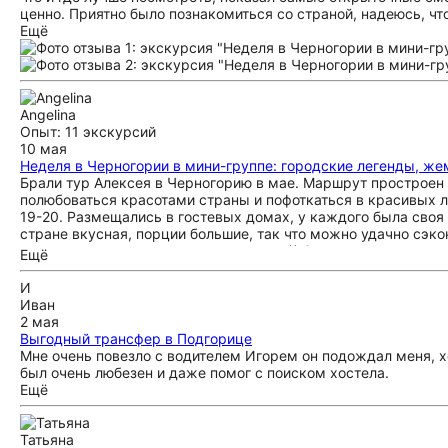
ценно. Приятно было познакомиться со страной, надеюсь, чт
Ещё
Angelina
Опыт: 11 экскурсий
10 мая
Неделя в Черногории в мини-группе: городские легенды, 
Брали тур Алексея в Черногорию в мае. Маршрут простроен о
полюбоваться красотами страны и пофоткаться в красивых л
19-20. Размещались в гостевых домах, у каждого была своя 
стране вкусная, порции большие, так что можно удачно сэко
аккуратно, на серпантинах не страшно)) Эмоции исключитель
Ещё
поможет. Будем рассматривать и другие туры!
И
Иван
2 мая
Выгодный трансфер в Подгорице
Мне очень повезло с водителем Игорем он подождал меня, хо
был очень любезен и даже помог с поиском хостела.
Ещё
Татьяна