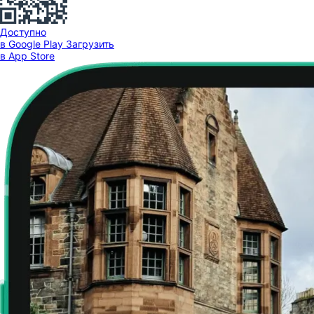
Доступно
в Google Play
Загрузить
в App Store