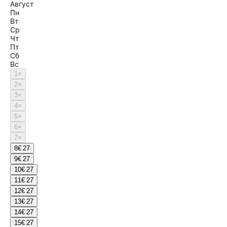
Август
Пн
Вт
Ср
Чт
Пт
Сб
Вс
1
×
2
×
3
×
4
×
5
×
6
×
7
×
8
€ 27
9
€ 27
10
€ 27
11
€ 27
12
€ 27
13
€ 27
14
€ 27
15
€ 27