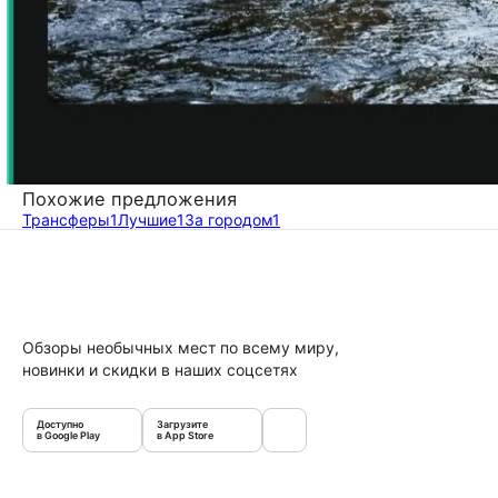
Похожие предложения
Трансферы
1
Лучшие
1
За городом
1
Обзоры необычных мест по всему миру,
новинки и скидки в наших соцсетях
Доступно
Загрузите
в Google Play
в App Store