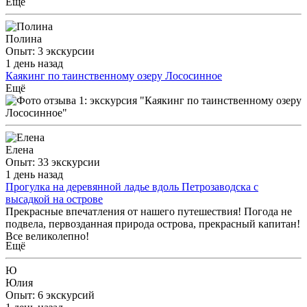
Ещё
Полина
Опыт: 3 экскурсии
1 день назад
Каякинг по таинственному озеру Лососинное
В большом восторге от поездки на каяках с Никитой! супер
Ещё
опыт, физ нагрузка, красивейшее озеро и море впечатлений!
искупались и сделали обалденные фото! время катания с 19 до
21 понравилось закатом и спокойной водой )
Елена
Опыт: 33 экскурсии
1 день назад
Прогулка на деревянной ладье вдоль Петрозаводска с
высадкой на острове
Прекрасные впечатления от нашего путешествия! Погода не
подвела, первозданная природа острова, прекрасный капитан!
Все великолепно!
Ещё
Ю
Юлия
Опыт: 6 экскурсий