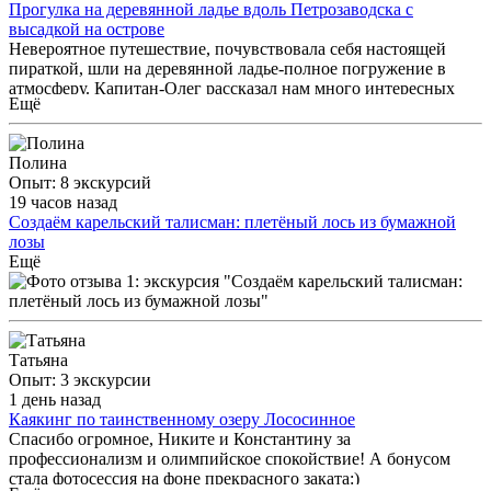
Прогулка на деревянной ладье вдоль Петрозаводска с
высадкой на острове
Невероятное путешествие, почувствовала себя настоящей
пираткой, шли на деревянной ладье-полное погружение в
атмосферу. Капитан-Олег рассказал нам много интересных
Ещё
фактов о кораблях, угостил чаем, мы собирали ягоды на
осторове. На обратном пути слушали эпичную музыку
викингов и любовались просторами Онежского озера. Мой
Полина
младший брат под большим впечатлением. Это был один из
Опыт: 8 экскурсий
самых лучших дней лета. Обязательно вернёмся снова.
19 часов назад
Создаём карельский талисман: плетёный лось из бумажной
лозы
Посещая мастер-класс, получаете возможностью научиться
Ещё
чему-то новому и привезти подарок близким. Советую!
Татьяна
Опыт: 3 экскурсии
1 день назад
Каякинг по таинственному озеру Лососинное
Спасибо огромное, Никите и Константину за
профессионализм и олимпийское спокойствие! А бонусом
стала фотосессия на фоне прекрасного заката:)