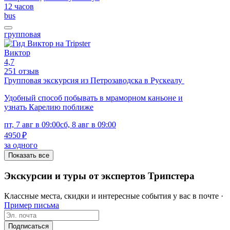
12 часов
bus
групповая
Виктор
4,7
251 отзыв
Групповая экскурсия из Петрозаводска в Рускеалу
Удобный способ побывать в мраморном каньоне и
узнать Карелию поближе
пт, 7 авг в 09:00
сб, 8 авг в 09:00
4950 ₽
за одного
Показать все
Экскурсии и туры от экспертов Трипстера
Классные места, скидки и интересные события у вас в почте ·
Пример письма
Подписаться