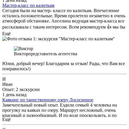
1 день назад
Мастер-класс по калиткам
Сегодня были на мастер- классе по калиткам. Впечатление
остались положительные. Время пролетело незаметно в очень
атмосферой обстановке. Ангелина ведущая мастер-класса все
рассказывала с таким интересом. Всем рекомендуем 👍 мы бы
Ещё
ещё раз сходили)
Виктор
представитель агентства
Юлия, добрый вечер! Благодарим за отзыв! Рады, что Вам все
понравилось!)
И
Иван
Опыт: 2 экскурсии
1 день назад
Каякинг по таинственному озеру Лососинное
Замечательный новый опыт. Ездили семьей 4 человека на
прогулку на каяках по озеру. Маршрут несложный, очень
красивый и разнообразный. И по воде проскользить, и по
Ещё
болоту потопать, и в теплой воде искупаться, и несколько
отличных фото в подарок получить. Никита отличный