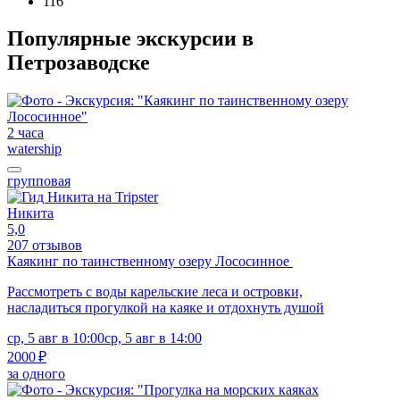
116
Популярные экскурсии в
Петрозаводске
2 часа
watership
групповая
Никита
5,0
207 отзывов
Каякинг по таинственному озеру Лососинное
Рассмотреть с воды карельские леса и островки,
насладиться прогулкой на каяке и отдохнуть душой
ср, 5 авг в 10:00
ср, 5 авг в 14:00
2000 ₽
за одного