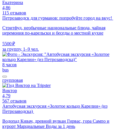
Екатерина
4,86
115 отзывов
Петрозаводск для гурманов: попробуйте город на вкус!
Стритфуд, необычные национальные блюда, чайная
церемония по-карельски и беседы о местной кухне
5500 ₽
за группу, 1–9 чел.
8 часов
bus
групповая
Виктор
4,79
567 отзывов
Автобусная экскурсия «Золотое кольцо Карелии» (из
Петрозаводска)
Водопад Кивач, древний вулкан Гирвас, гора Сампо и
курорт Марциальные Воды за 1 день