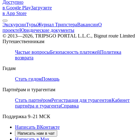
Доступно
в Google Play
Загрузите
в App Store
Экскурсии
Туры
Журнал Трипстера
Вакансии
О
проекте
Юридические документы
© 2013—2026, TRIPSGO PORTAL L.L.C., Bignut route Limited
Путешественникам
Частые вопросы
Безопасность платежей
Политика
возврата
Гидам
Стать гидом
Помощь
Партнёрам и турагентам
Стать партнёром
Регистрация для турагентов
Кабинет
партнёра и турагента
Справка
Поддержка
9–21 МСК
Написать ВКонтакте
Написать нам в чат
Написать в Max