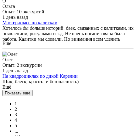
О
рассказчик и очень приятный человек, без спешки и нервов
Ольга
все показал, объяснил, не торопил и не погонял. Все очень
Опыт: 10 экскурсий
понравилось, спасибо большое!
1 день назад
Мастер-класс по калиткам
Хотелось бы больше историй, баек, связанных с калитками, их
появлением, ритуалами и т.д. Не очень организована была
работа. Калитки мы сделали. Но внимания всем уделить
Ещё
мастер не смогла. Время на ожидание не было озвучено. В
принципе можно сходить. Второй раз я бы не пошла.
Олег
Опыт: 2 экскурсии
1 день назад
На квадроциклах по дикой Карелии
Шик, блеск, красота и безопасность)
Ещё
Показать ещё
1
2
3
4
5
...