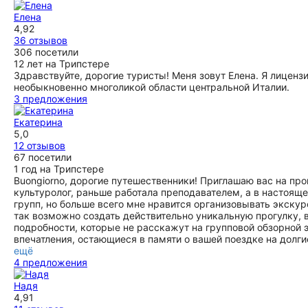
ощутить очарование этого места. Всё ожило - и камни, и
Елена
фрески, и фонтаны; история волшебным образом
4,92
переплелась с сегодняшним днём, и эти впечатления
36 отзывов
теперь навсегда с нами. Без Елены мы бы просто не
306 посетили
заметили многих свидетельств удивительной и богатой
12 лет на Трипстере
истории Умбрии и Перуджи. Елене самая искренняя
Здравствуйте, дорогие туристы! Меня зовут Елена. Я лиценз
благодарность и пожелания удачи!
необыкновенно многоликой области центральной Италии.
ещё
3 предложения
Екатерина
5,0
12 отзывов
67 посетили
1 год на Трипстере
Buongiorno, дорогие путешественники! Приглашаю вас на про
культуролог, раньше работала преподавателем, а в настоя
групп, но больше всего мне нравится организовывать экску
так возможно создать действительно уникальную прогулку, в
подробности, которые не расскажут на групповой обзорной 
впечатления, остающиеся в памяти о вашей поездке на долги
ещё
4 предложения
Надя
4,91