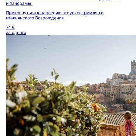
и панорамы
Прикоснуться к наследию этрусков, римлян и
итальянского Возрождения
74 €
за одного