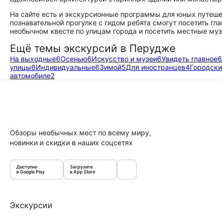
На сайте есть и экскурсионные программы для юных путешес
познавательной прогулке с гидом ребята смогут посетить г
необычном квесте по улицам города и посетить местные муз
Ещё темы экскурсий в Перудже
На выходные
6
Осенью
6
Искусство и музеи
6
Увидеть главное
6
улицы
6
Индивидуальные
6
Зимой
5
Для иностранцев
4
Городски
автомобиле
2
Обзоры необычных мест по всему миру,
новинки и скидки в наших соцсетях
Доступно
Загрузите
в Google Play
в App Store
Экскурсии