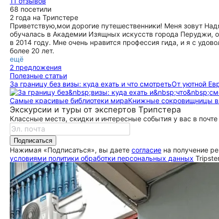
11 отзывов
68 посетили
2 года на Трипстере
Приветствую,мои дорогие путешественники! Меня зовут Надя
обучалась в Академии Изящных искусств города Перуджи, о
в 2014 году. Мне очень нравится профессия гида, и я с уд
более 20 лет.
ещё
2 предложения
Полезные статьи
За границу без визы: куда ехать и что смотреть
От уютной Ев
Самые красивые библиотеки мира
Книжные сокровищницы в 
Экскурсии и туры от экспертов Трипстера
Классные места, скидки и интересные события у вас в почте
Подписаться
Нажимая «Подписаться», вы даете
согласие
на получение ре
условиями политики обработки персональных данных
Tripste