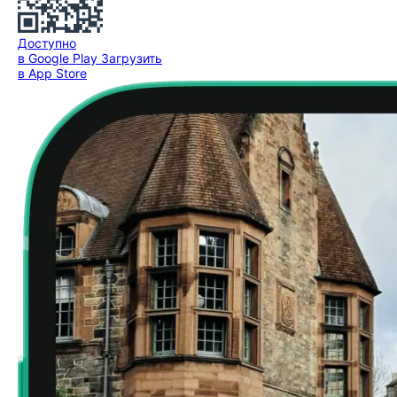
Доступно
в Google Play
Загрузить
в App Store