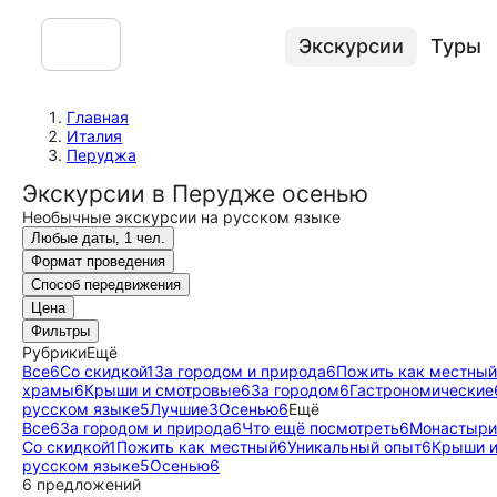
Экскурсии
Туры
Главная
Италия
Перуджа
Экскурсии в Перудже осенью
Необычные экскурсии на русском языке
Любые даты, 1 чел.
Формат проведения
Способ передвижения
Цена
Фильтры
Рубрики
Ещё
Все
6
Со скидкой
1
За городом и природа
6
Пожить как местный
храмы
6
Крыши и смотровые
6
За городом
6
Гастрономические
русском языке
5
Лучшие
3
Осенью
6
Ещё
Все
6
За городом и природа
6
Что ещё посмотреть
6
Монастыри
Со скидкой
1
Пожить как местный
6
Уникальный опыт
6
Крыши и
русском языке
5
Осенью
6
6 предложений