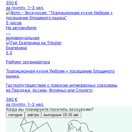
350 €
за группу, 1–3 чел.
5 часов
На автомобиле
индивидуальная
Екатерина
5,0
Рейтинг организатора
Традиционная кухня Умбрии + посещение блошиного
рынка
Гастропутешествие с поиском антикварных сокровищ
из Перуджи, Ассизи, Фолиньо или Сполето
380 €
за группу, 1–3 чел.
Когда вы планируете посетить экскурсию?
сегодня
завтра
выходные 15-16 авг