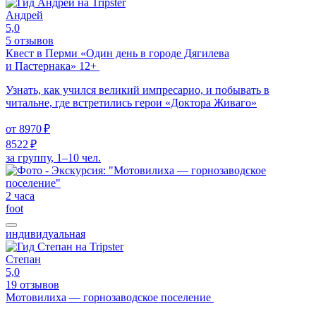
Андрей
5,0
5 отзывов
Квест в Перми «Один день в городе Дягилева
и Пастернака» 12+
Узнать, как учился великий импресарио, и побывать в
читальне, где встретились герои «Доктора Живаго»
от
8970 ₽
8522 ₽
за группу, 1–10 чел.
2 часа
foot
индивидуальная
Степан
5,0
19 отзывов
Мотовилиха — горнозаводское поселение