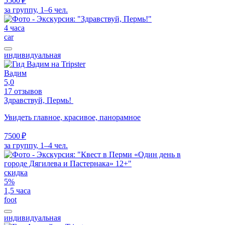
5500 ₽
команды - Антон, тоже только положительные впечатления от
за группу, 1–6 чел.
взаимодействия.
4 часа
car
индивидуальная
Вадим
5,0
17 отзывов
Здравствуй, Пермь!
Увидеть главное, красивое, панорамное
7500 ₽
за группу, 1–4 чел.
скидка
5%
1,5 часа
foot
индивидуальная