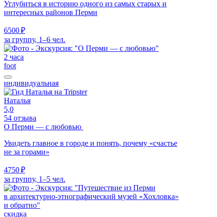
Углубиться в историю одного из самых старых и
интересных районов Перми
6500 ₽
за группу, 1–6 чел.
2 часа
foot
индивидуальная
Наталья
5,0
54 отзыва
О Перми — с любовью
Увидеть главное в городе и понять, почему «счастье
не за горами»
4750 ₽
за группу, 1–5 чел.
скидка