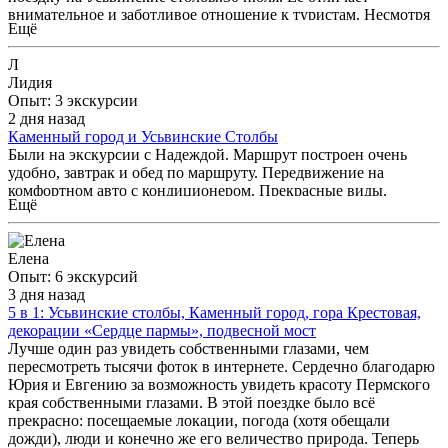
Чистая Пермь. Большая Кама. Спокойная набережная.
внимательное и заботливое отношение к туристам. Несмотря
Каменный город. Пещеры. Горы. Заброшенная Губаха. Косьва.
Ещё
на некоторые сложности подъёма, благодаря ей мы
Смешные разговоры. Чужой мужчина с берёзовыми ветками.
чувствовали себя в полной безопасности. Надежда -
«Король и Шут» в машине. И бородатый Лёха, который в
Л
обаятельный милый человек, обладающий глубокими
какой-то момент махнул рукой на стандартную экскурсию и
Лидия
знаниями об истории родного края, и готовый ими делиться.
повёз нас навстречу лучшей версии этого дня. Пермский край
Опыт: 3 экскурсии
Познакомила нас с интересными фактами из жизни родного
не старается быть удобной открыткой. Он промышленный,
2 дня назад
города и перспективами его развития. После знакомства с
местами суровый, немного дикий, исторически сложный.
Каменный город и Усьвинские Столбы
этим гидом у нас осталось самое восторженное отношение к
Здесь красота стоит рядом с заброшенностью, хороший
Были на экскурсии с Надеждой. Маршрут построен очень
Перми и людям, живущим в этом замечательном крае.
городской порядок — с тяжёлым прошлым шахтёрских
удобно, завтрак и обед по маршруту. Передвижение на
территорий, а современные пространства — с лесом, который
комфортном авто с кондиционером. Прекрасные виды,
по-прежнему сильнее человека. И, возможно, именно поэтому
Ещё
свежий воздух. Мы остались довольны на 200%
он так цепляет. Я точно знаю, что вернусь. Потому что после
некоторых поездок ставишь галочку на карте, а после других
появляется ещё одно место, по которому начинаешь скучать.
Елена
Опыт: 6 экскурсий
3 дня назад
5 в 1: Усьвинские столбы, Каменный город, гора Крестовая,
декорации «Сердце пармы», подвесной мост
Лучше один раз увидеть собственными глазами, чем
пересмотреть тысячи фоток в интернете. Сердечно благодарю
Юрия и Евгению за возможность увидеть красоту Пермского
края собственными глазами. В этой поездке было всё
прекрасно: посещаемые локации, погода (хотя обещали
дожди), люди и конечно же его величество природа. Теперь