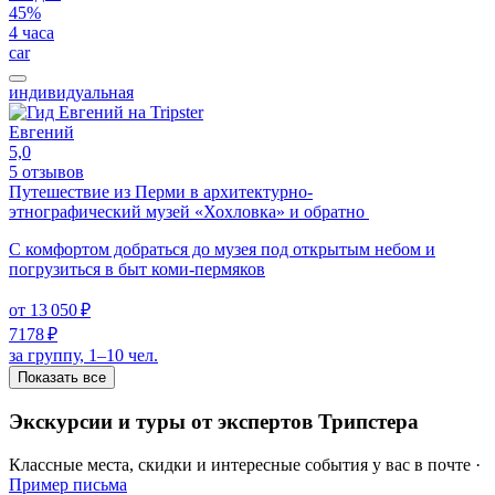
45%
4 часа
car
индивидуальная
Евгений
5,0
5 отзывов
Путешествие из Перми в архитектурно-
этнографический музей «Хохловка» и обратно
С комфортом добраться до музея под открытым небом и
погрузиться в быт коми-пермяков
от
13 050 ₽
7178 ₽
за группу, 1–10 чел.
Показать все
Экскурсии и туры от экспертов Трипстера
Классные места, скидки и интересные события у вас в почте ·
Пример письма