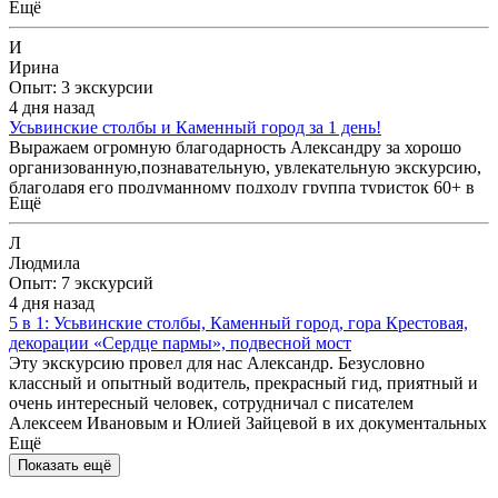
Ещё
возможностями.
И
Ирина
Опыт: 3 экскурсии
4 дня назад
Усьвинские столбы и Каменный город за 1 день!
Выражаем огромную благодарность Александру за хорошо
организованную,познавательную, увлекательную экскурсию,
благодаря его продуманному подходу группа туристок 60+ в
Ещё
составе 4 человек справилась с подьемами в горы и
насладилась невероятными видами. Рекомендуем всем
Л
воспользоваться его услугами по туризму
Людмила
Опыт: 7 экскурсий
4 дня назад
5 в 1: Усьвинские столбы, Каменный город, гора Крестовая,
декорации «Сердце пармы», подвесной мост
Эту экскурсию провел для нас Александр. Безусловно
классный и опытный водитель, прекрасный гид, приятный и
очень интересный человек, сотрудничал с писателем
Алексеем Ивановым и Юлией Зайцевой в их документальных
проектах по Уралу, есть и свои собственные программы
Ещё
путешествий. День пролетел незаметно, хотя было очень
Показать ещё
тяжело вставать в 5 утра, после дурного, но осознанного