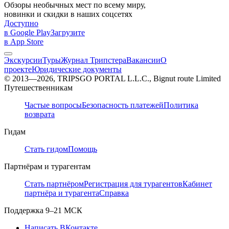
Обзоры необычных мест по всему миру,
новинки и скидки в наших соцсетях
Доступно
в Google Play
Загрузите
в App Store
Экскурсии
Туры
Журнал Трипстера
Вакансии
О
проекте
Юридические документы
© 2013—2026, TRIPSGO PORTAL L.L.C., Bignut route Limited
Путешественникам
Частые вопросы
Безопасность платежей
Политика
возврата
Гидам
Стать гидом
Помощь
Партнёрам и турагентам
Стать партнёром
Регистрация для турагентов
Кабинет
партнёра и турагента
Справка
Поддержка
9–21 МСК
Написать ВКонтакте