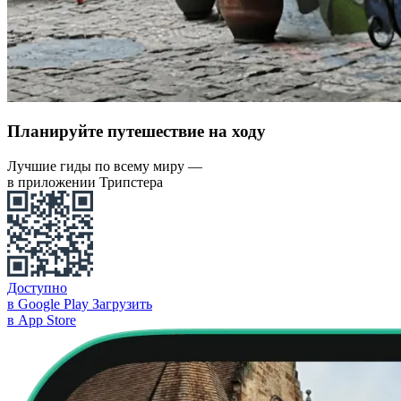
Планируйте путешествие на ходу
Лучшие гиды по всему миру —
в приложении Трипстера
Доступно
в Google Play
Загрузить
в App Store