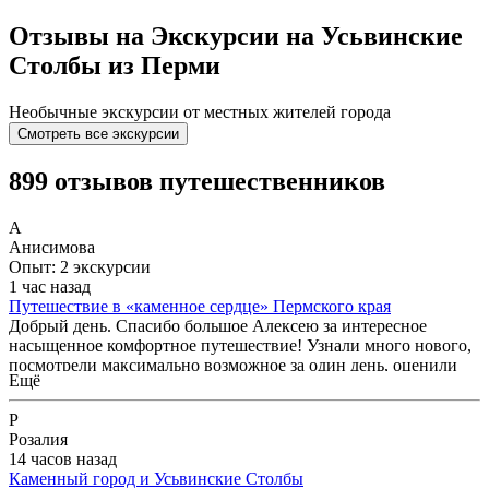
Отзывы на Экскурсии на Усьвинские
Столбы из Перми
Необычные экскурсии от местных жителей города
Смотреть все экскурсии
899 отзывов путешественников
А
Анисимова
Опыт: 2 экскурсии
1 час назад
Путешествие в «каменное сердце» Пермского края
Добрый день. Спасибо большое Алексею за интересное
насыщенное комфортное путешествие! Узнали много нового,
посмотрели максимально возможное за один день, оценили
Ещё
безопасность и надежность. Рекомендую Алексея как
опытного, ответственного и профессионального гида.
Р
Отдельное спасибо за за великолепные фотографии. Алексей
Розалия
выбирал самые красивые виды и владеет многими
14 часов назад
«фишками»👍🏻🌟🌟🌟🌟🌟
Каменный город и Усьвинские Столбы