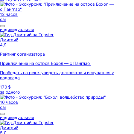
12 часов
car
индивидуальная
Дмитрий
4,9
Рейтинг организатора
Приключение на остров Бохол — с Панглао
Пообедать на реке, увидеть долгопятов и искупаться у
водопада
170 $
за одного
10 часов
car
индивидуальная
Дмитрий
5,0