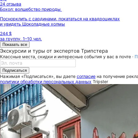
24 отзыва
Бохол: волшебство природы
Поснорклить с сардинами, покататься на квадроциклах
и увидеть Шоколадные холмы
244 $
за группу, 1–10 чел.
Показать все
Экскурсии и туры от экспертов Трипстера
Классные места, скидки и интересные события у вас в почте ·
П
Подписаться
Нажимая «Подписаться», вы даете
согласие
на получение рекла
политики обработки персональных данных
Tripster