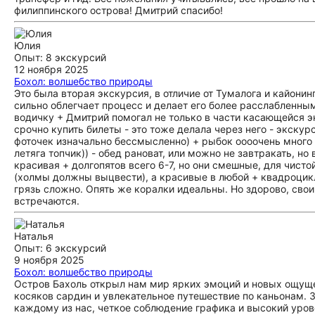
филиппинского острова! Дмитрий спасибо!
Юлия
Опыт: 8 экскурсий
12 ноября 2025
Бохол: волшебство природы
Это была вторая экскурсия, в отличие от Тумалога и кайони
сильно облегчает процесс и делает его более расслабленным
водичку + Дмитрий помогал не только в части касающейся э
срочно купить билеты - это тоже делала через него - экску
фоточек изначально бессмысленно) + рыбок оооочень много 
летяга топчик)) - обед рановат, или можно не завтракать, н
красивая + долгопятов всего 6-7, но они смешные, для чист
(холмы должны выцвести), а красивые в любой + квадроцикл
грязь сложно. Опять же коралки идеальны. Но здорово, свои
встречаются.
Наталья
Опыт: 6 экскурсий
9 ноября 2025
Бохол: волшебство природы
Остров Бахоль открыл нам мир ярких эмоций и новых ощуще
косяков сардин и увлекательное путешествие по каньонам. 
каждому из нас, четкое соблюдение графика и высокий уро