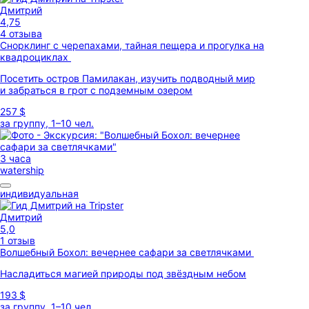
Дмитрий
4,75
4 отзыва
Снорклинг с черепахами, тайная пещера и прогулка на
квадроциклах
Посетить остров Памилакан, изучить подводный мир
и забраться в грот с подземным озером
257 $
за группу, 1–10 чел.
3 часа
watership
индивидуальная
Дмитрий
5,0
1 отзыв
Волшебный Бохол: вечернее сафари за светлячками
Насладиться магией природы под звёздным небом
193 $
за группу, 1–10 чел.