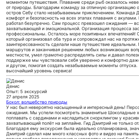
моментом путешествия. Плавание среди рыб оказалось неве
от природы. Благодарим команду за отличную организацию 
остров Себу стало незабываемым приключением. Команда Дм
комфорт и безопасность на всех этапах плавания с акулами.
работал безупречно. Сам процесс превзошел ожидания — вс
захватывающей и эмоциональной. Организация процесса зас
профессиональны. Осталось море позитивных впечатлений! 
который организовал оба тура и сопровождал нас на протяж
заинтересованность сделали наше путешествие идеальным. Г
маршрутов и заканчивая решением любых возникающих вопро
местности, умел грамотно распределять силы и давал поле
поддержке мы чувствовали себя уверенно и комфортно даже
и другом, помогая создать незабываемые моменты отпуска.
высочайший уровень сервиса!
Денис
Опыт: 5 экскурсий
27 апреля 2025
Бохол: волшебство природы
У нас был невероятно насыщенный и интересный день! Перс
ожидания. Мы успели посмотреть знаменитые Шоколадные хо
поплавать с сардинами и насладиться снорклингом у красиво
захватывающий полёт на зиплайне. Гид Дмитрий не только от
Благодаря ему экскурсия была идеально спланирована, знач
Дмитрий сделал нам много классных фото и видео на память
полная свобода передвижения и невероятные эмоции! Еще о