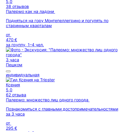
5,0
38 отзывов
Палермо как на ладони
Подняться на гору Монтепеллегрино и погулять по
старинным кварталам
от
470 €
за группу, 1–4 чел.
3 часа
Пешком
индивидуальная
Ксения
5,0
62 отзыва
Палермо: множество лиц одного города
Познакомиться с главными достопримечательностями
за 3 часа
от
295 €