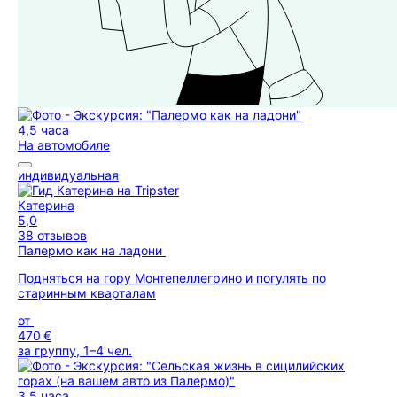
4,5 часа
На автомобиле
индивидуальная
Катерина
5,0
38 отзывов
Палермо как на ладони
Подняться на гору Монтепеллегрино и погулять по
старинным кварталам
от
470 €
за группу, 1–4 чел.
3,5 часа