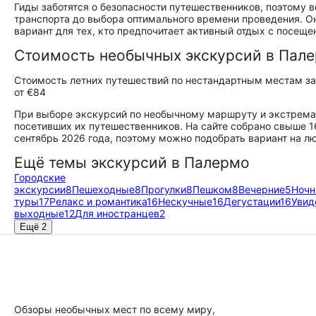
Гиды заботятся о безопасности путешественников, поэтому 
транспорта до выбора оптимального времени проведения. О
вариант для тех, кто предпочитает активный отдых с посещ
Стоимость необычных экскурсий в Пал
Стоимость летних путешествий по нестандартным местам за
от €84
При выборе экскурсий по необычному маршруту и экстрема
посетивших их путешественников. На сайте собрано свыше 
сентябрь 2026 года, поэтому можно подобрать вариант на л
Ещё темы экскурсий в Палермо
Городские
экскурсии
8
Пешеходные
8
Прогулки
8
Пешком
8
Вечерние
5
Ноч
туры
17
Релакс и романтика
16
Нескучные
16
Дегустации
16
Увид
выходные
12
Для иностранцев
2
Ещё 2
Обзоры необычных мест по всему миру,