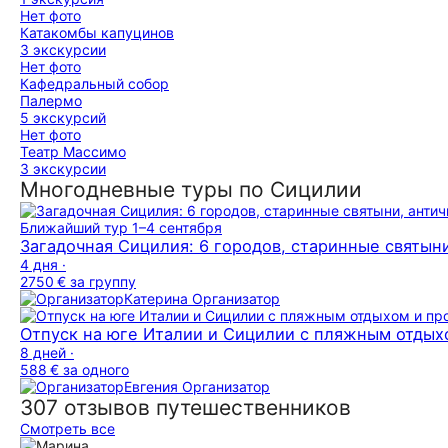
Нет фото
Катакомбы капуцинов
3 экскурсии
Нет фото
Кафедральный собор
Палермо
5 экскурсий
Нет фото
Театр Массимо
3 экскурсии
Многодневные туры по Сицилии
Ближайший тур
1–4 сентября
Загадочная Сицилия: 6 городов, старинные святыни
4 дня ·
2750 €
за группу
Катерина
Организатор
Отпуск на юге Италии и Сицилии с пляжным отдых
8 дней ·
588 €
за одного
Евгения
Организатор
307 отзывов путешественников
Смотреть все