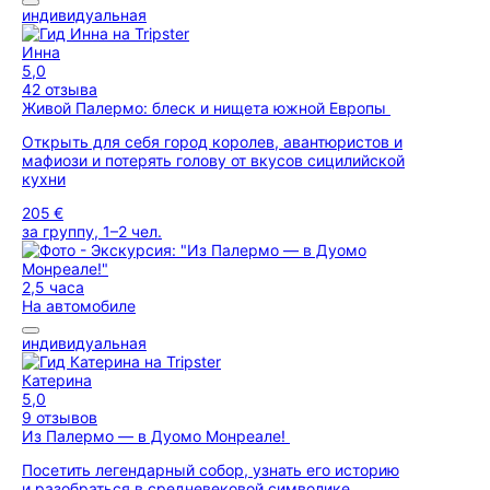
индивидуальная
Инна
5,0
42 отзыва
Живой Палермо: блеск и нищета южной Европы
Открыть для себя город королев, авантюристов и
мафиози и потерять голову от вкусов сицилийской
кухни
205 €
за группу, 1–2 чел.
2,5 часа
На автомобиле
индивидуальная
Катерина
5,0
9 отзывов
Из Палермо — в Дуомо Монреале!
Посетить легендарный собор, узнать его историю
и разобраться в средневековой символике