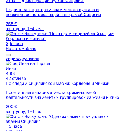
Этна — действующий вулкан Сицилии
Подняться к кратерам знаменитого вулкана и
восхититься потрясающей панорамой Сицилии
255 €
за группу, 1–4 чел.
3,5 часа
На автомобиле
индивидуальная
Инна
4,98
42 отзыва
По следам сицилийской мафии: Корлеоне и Чинизи
Посетить легендарные места криминальной
деятельности знаменитых группировок из жизни и кино
200 €
за группу, 1–4 чел.
1,5 часа