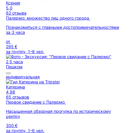
Ксения
5,0
62 отзыва
Палермо: множество лиц одного города
Познакомиться с главными достопримечательностями
за 3 часа
от
295 €
за группу, 1–8 чел.
2,5 часа
Пешком
индивидуальная
Катерина
4,98
65 отзывов
Первое свидание с Палермо
Насыщенная обзорная прогулка по историческому
центру
300 €
за группу, 1–6 чел.