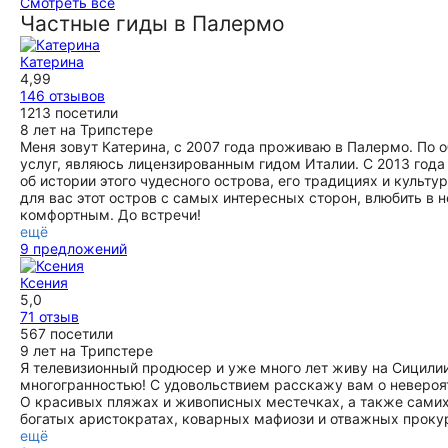
классический образец этого изысканного архитектурного
Мы провели прекрасный день с нашим гидом Инной. Очень
Смотреть все
стиля. Ксения, спасибо!
эрудированный гид. Мы получили огромный объем
Частные гиды в Палермо
информации. Вся поездка прошла в дружелюбной и
ещё
приятной обстановке. Сразу видно, что человек любит свою
Катерина
работу и получает удовольствие от того, чтобы мы увидели
4,99
Сицилию ее глазами. У Инны это получилось. Очень
146 отзывов
благодарны ей за это.
1213 посетили
ещё
8 лет на Трипстере
Меня зовут Катерина, с 2007 года проживаю в Палермо. По 
услуг, являюсь лицензированным гидом Италии. С 2013 го
об истории этого чудесного острова, его традициях и культ
для вас этот остров с самых интересных сторон, влюбить в н
комфортным. До встречи!
ещё
9 предложений
Ксения
5,0
71 отзыв
567 посетили
9 лет на Трипстере
Я телевизионный продюсер и уже много лет живу на Сицилии
многогранностью! С удовольствием расскажу вам о невероятн
О красивых пляжах и живописных местечках, а также самих
богатых аристократах, коварных мафиози и отважных прокур
ещё