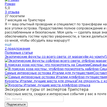
Роман
5,0
3 отзыва
27 посетили
7 месяцев на Трипстере
Я — ваш опытный проводник и специалист по трансферам на 
все уголки острова. Предоставляю полное сопровождение и
расслабленным и безопасным. Моя цель — сделать ваше зн
обеспечивать гостям чувство уверенности, а также делиться
со мной, чтобы обсудить ваш маршрут!
ещё
2 предложения
Полезные статьи
Экзотические фрукты со всего света: от маракуйи до чомпу
Г
В поисках коза ностры: что посмотреть на Сицилии
Самый выс
Самые интересные острова Италии для путешествия
Составл
Курорты Италии: лучшие места для отдыха
Где отдохнуть с 
Экскурсии и туры от экспертов Трипстера
Классные места, скидки и интересные события у вас в почте
Подписаться