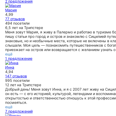
2 предложения
Мария
4,99
77 отзывов
494 посетили
6,5 лет на Трипстере
Меня зовут Мария, я живу в Палермо и работаю в туризме б
пишу статьи про город и остров и знакомлю с Сицилией путе
знаковые, но и необычные места, которые не включены в кл
слышали. Моя цель — познакомить путешественников с богат
приезжает на остров или возвращается с желанием узнать о
ещё
1 предложение
Инна
4,94
147 отзывов
995 посетили
12 лет на Трипстере
Добрый день! Меня зовут Инна, и я с 2007 лет живу на Сицил
он есть — с его историей, культурой, легендами и воспомина
открытостью и ответственностью отношусь к этой профессии.
посмеяться.
ещё
7 предложений