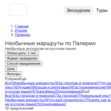
Экскурсии
Туры
Главная
Италия
Палермо
Необычные маршруты по Палермо
Необычные экскурсии на русском языке
Любые даты, 1 чел.
Формат проведения
Способ передвижения
Цена
Фильтры
Рубрики
Ещё
Все
19
Необычные маршруты
16
За городом и природа
17
Что е
опыт
16
Лучшие
16
Крыши и смотровые
16
Гастрономические
16
русском языке
15
Трансферы
2
Однодневные
2
Ещё
Все
19
За городом и природа
17
За городом
17
Уникальный опыт
Необычные маршруты
16
Что ещё посмотреть
17
Пожить как м
на русском языке
15
Однодневные
2
16 предложений