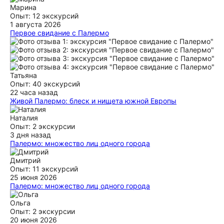
Марина
Опыт: 12 экскурсий
1 августа 2026
Первое свидание с Палермо
Екатерина — прекрасный экскурсовод и очень приятный
человек! Благодаря ей мы по-настоящему влюбились в
Палермо. Экскурсия прошла на одном дыхании: интересно,
увлекательно и с душой. Понравилось и взрослым, и
детям. От всей души рекомендуем!
Татьяна
Опыт: 40 экскурсий
ещё
22 часа назад
Живой Палермо: блеск и нищета южной Европы
Очень рекомендуется к посещению!!! Мы были в круизе.
Экскурсия стала возможностью не просто погулять по
Наталия
городу, но и узнать много интересного!
Опыт: 2 экскурсии
3 дня назад
ещё
Палермо: множество лиц одного города
нам очень понравилось. интересно было посмотреть на
город с точки зрения местного жителя, Ксения
Дмитрий
внимательна к нашим вопросам и, даже влюбила нас в
Опыт: 11 экскурсий
Палермо и Сицилию
25 июня 2026
Палермо: множество лиц одного города
ещё
Хочу выразить благодарность Ксении за экскурсию по
Палермо. Экскурсовод - эрудированный и глубокий
Ольга
человек. Материал подается очень увлекательно, а
Опыт: 2 экскурсии
богатый, красивый язык гида - отдельное удовольствие,
20 июня 2026