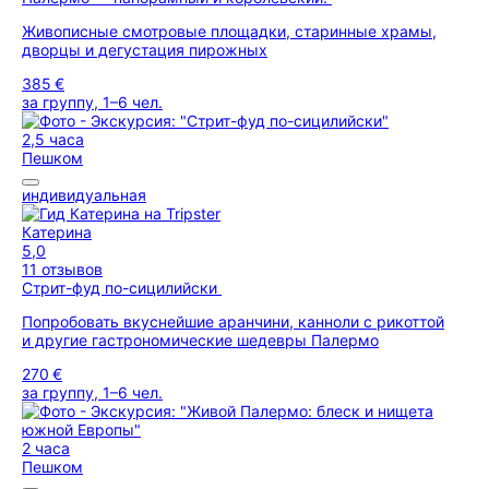
Живописные смотровые площадки, старинные храмы,
дворцы и дегустация пирожных
385 €
за группу, 1–6 чел.
2,5 часа
Пешком
индивидуальная
Катерина
5,0
11 отзывов
Стрит-фуд по-сицилийски
Попробовать вкуснейшие аранчини, канноли с рикоттой
и другие гастрономические шедевры Палермо
270 €
за группу, 1–6 чел.
2 часа
Пешком