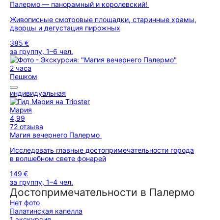
Палермо — панорамный и королевский!
Живописные смотровые площадки, старинные храмы,
дворцы и дегустация пирожных
385 €
за группу, 1–6 чел.
2 часа
Пешком
индивидуальная
Мария
4,99
72 отзыва
Магия вечернего Палермо
Исследовать главные достопримечательности города
в волшебном свете фонарей
149 €
за группу, 1–4 чел.
Достопримечательности в Палермо
Нет фото
Палатинская капелла
1 экскурсия