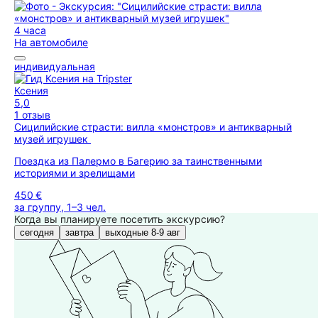
4 часа
На автомобиле
индивидуальная
Ксения
5,0
1 отзыв
Сицилийские страсти: вилла «монстров» и антикварный
музей игрушек
Поездка из Палермо в Багерию за таинственными
историями и зрелищами
450 €
за группу, 1–3 чел.
Когда вы планируете посетить экскурсию?
сегодня
завтра
выходные 8-9 авг