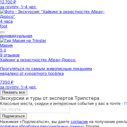
12 700 ₽
за группу, 1–4 чел.
4 часа
foot
индивидуальная
Мария
5,0
9 отзывов
Хайкинг в окрестностях Абрау-Дюрсо
Прогуляться по самым живописным локациям
недалеко от курортного посёлка
7350 ₽
за группу, 1–4 чел.
Показать все
Экскурсии и туры от экспертов Трипстера
Классные места, скидки и интересные события у вас в почте ·
П
Подписаться
Нажимая «Подписаться», вы даете
согласие
на получение рекла
политики обработки персональных данных
Tripster