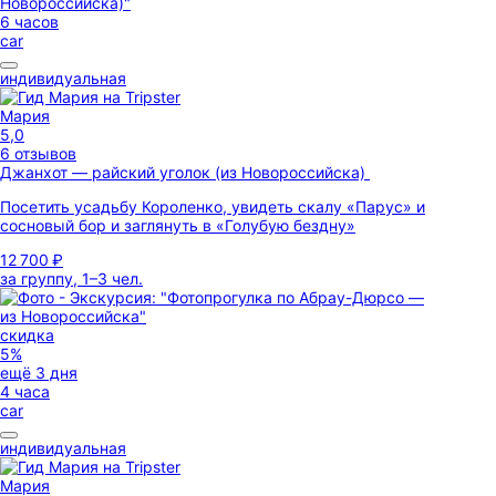
6 часов
car
индивидуальная
Мария
5,0
6 отзывов
Джанхот — райский уголок (из Новороссийска)
Посетить усадьбу Короленко, увидеть скалу «Парус» и
сосновый бор и заглянуть в «Голубую бездну»
12 700 ₽
за группу, 1–3 чел.
скидка
5%
ещё 3 дня
4 часа
car
индивидуальная
Мария