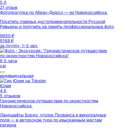
5,0
21 отзыв
Фотопрогулка по Абрау-Дюрсо — из Новороссийска
Посетить главные достопримечательности Русской
Ривьеры и получить на память профессиональные фото
9650 ₽
9168 ₽
за группу, 1–3 чел.
6,5 часа
car
индивидуальная
Юлия
4,6
5 отзывов
Гедонистическое путешествие по окрестностям
Новороссийска
Ландшафты Бордо, уголок Прованса и виноградные
поля — в авторском туре по изысканным местам
региона