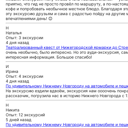
приятно, что гид не просто провёл по маршруту, а по-насто
кофе и попробовать необычное местное блюдо. Благодаря э
эту экскурсию друзьям и сама с радостью пойду на другие
впечатлениями день! 😊
Н
Наталья
Опыт: 3 экскурсии
4 дня назад
Театрализованный квест от Нижегородской ярмарки до Стр
очень необычно, было интересно. Но это ауди-экскурсия, са
интересная информация. Большое спасибо!
И
Ирина
Опыт: 4 экскурсии
4 дня назад
По удивительному Нижнему Новгороду на автомобиле и пеш
На экскурсию ездили вдвоём, экскурсия нам оооочень понра
рассказчик, погрузила нас в историю Нижнего Новгорода с 1
Н
Никита
Опыт: 12 экскурсий
5 дней назад
По удивительному Нижнему Новгороду на автомобиле и пеш