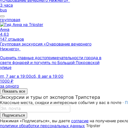
3 часа
bus
групповая
Анна
4,63
147 отзывов
Групповая экскурсия «Очарование вечернего
Нижнего»
Оценить главные достопримечательности города в
свете фонарей и погулять по Большой Покровской
улице
пт, 7 авг в 19:00
сб, 8 авг в 19:00
1000 ₽
за одного
Показать все
Экскурсии и туры от экспертов Трипстера
Классные места, скидки и интересные события у вас в почте ·
П
Подписаться
Нажимая «Подписаться», вы даете
согласие
на получение рекла
политики обработки персональных данных
Tripster