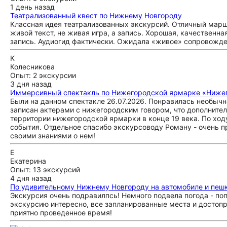
1 день назад
Театрализованный квест по Нижнему Новгороду
Классная идея театрализованных экскурсий. Отличный маршр
живой текст, не живая игра, а запись. Хорошая, качествен
запись. Аудиогид фактически. Ожидала «живое» сопровожде
К
Колесникова
Опыт: 2 экскурсии
3 дня назад
Иммерсивный спектакль по Нижегородской ярмарке «Ниже
Были на данном спектакле 26.07.2026. Понравилась необычн
записан актерами с нижегородским говором, что дополните
территории нижегородской ярмарки в конце 19 века. По ход
события. Отдельное спасибо экскурсоводу Роману - очень п
своими знаниями о нем!
Е
Екатерина
Опыт: 13 экскурсий
4 дня назад
По удивительному Нижнему Новгороду на автомобиле и пеш
Экскурсия очень подравилпсь! Немного подвела погода - поп
экскурсию интересно, все запланированные места и достопр
приятно проведенное время!