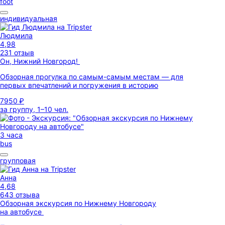
foot
индивидуальная
Людмила
4,98
231 отзыв
Он, Нижний Новгород!
Обзорная прогулка по самым-самым местам — для
первых впечатлений и погружения в историю
7950 ₽
за группу, 1–10 чел.
3 часа
bus
групповая
Анна
4,68
643 отзыва
Обзорная экскурсия по Нижнему Новгороду
на автобусе