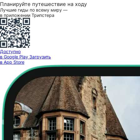
Планируйте путешествие на ходу
Лучшие гиды по всему миру —
в приложении Трипстера
Доступно
в Google Play
Загрузить
в App Store