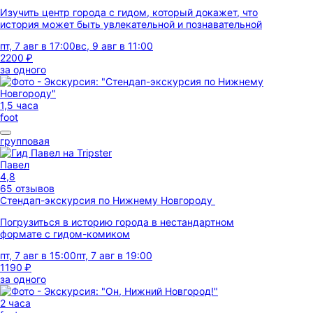
Изучить центр города с гидом, который докажет, что
история может быть увлекательной и познавательной
пт, 7 авг в 17:00
вс, 9 авг в 11:00
2200 ₽
за одного
1,5 часа
foot
групповая
Павел
4,8
65 отзывов
Стендап-экскурсия по Нижнему Новгороду
Погрузиться в историю города в нестандартном
формате с гидом-комиком
пт, 7 авг в 15:00
пт, 7 авг в 19:00
1190 ₽
за одного
2 часа