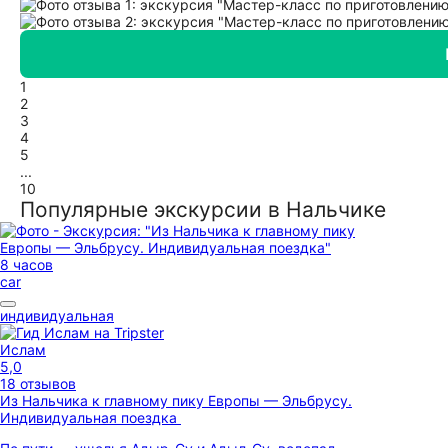
1
2
3
4
5
...
10
Популярные экскурсии в Нальчике
8 часов
car
индивидуальная
Ислам
5,0
18 отзывов
Из Нальчика к главному пику Европы — Эльбрусу.
Индивидуальная поездка