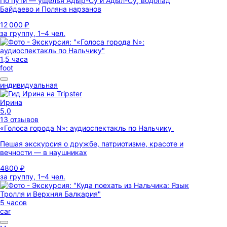
По пути — ущелья Адыр-Су и Адыл-Су, водопад
Байдаево и Поляна нарзанов
12 000 ₽
за группу, 1–4 чел.
1,5 часа
foot
индивидуальная
Ирина
5,0
13 отзывов
«Голоса города N»: аудиоспектакль по Нальчику
Пешая экскурсия о дружбе, патриотизме, красоте и
вечности — в наушниках
4800 ₽
за группу, 1–4 чел.
5 часов
car