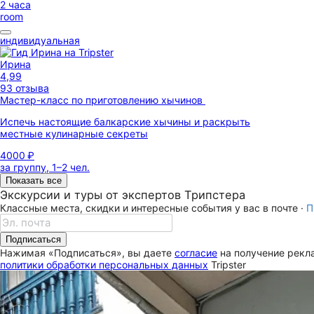
2 часа
room
индивидуальная
Ирина
4,99
93 отзыва
Мастер-класс по приготовлению хычинов
Испечь настоящие балкарские хычины и раскрыть
местные кулинарные секреты
4000 ₽
за группу, 1–2 чел.
Показать все
Экскурсии и туры от экспертов Трипстера
Классные места, скидки и интересные события у вас в почте ·
П
Подписаться
Нажимая «Подписаться», вы даете
согласие
на получение рекла
политики обработки персональных данных
Tripster