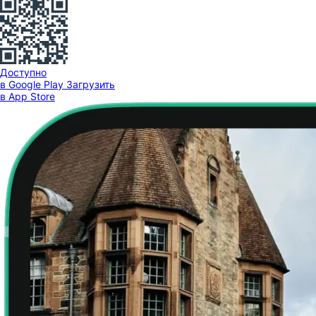
Доступно
в Google Play
Загрузить
в App Store