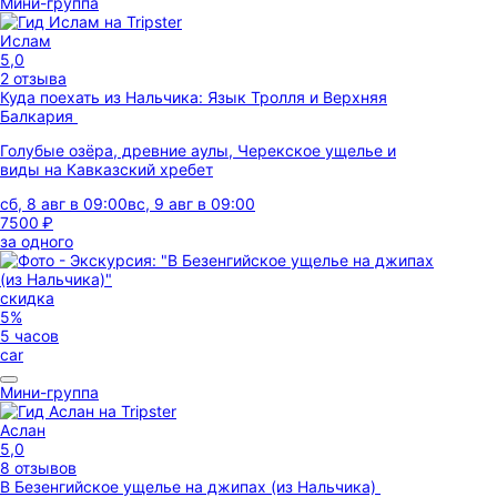
Мини-группа
Ислам
5,0
2 отзыва
Куда поехать из Нальчика: Язык Тролля и Верхняя
Балкария
Голубые озёра, древние аулы, Черекское ущелье и
виды на Кавказский хребет
сб, 8 авг в 09:00
вс, 9 авг в 09:00
7500 ₽
за одного
скидка
5%
5 часов
car
Мини-группа
Аслан
5,0
8 отзывов
В Безенгийское ущелье на джипах (из Нальчика)