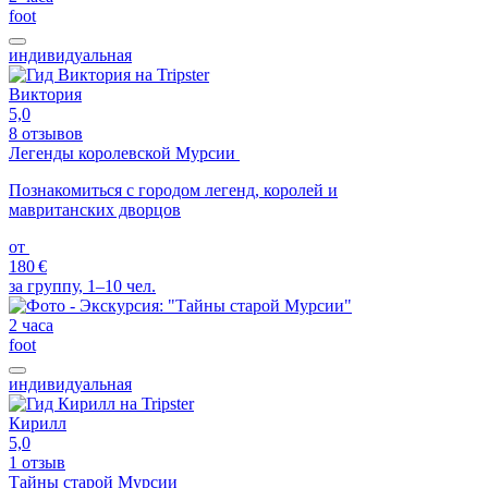
foot
индивидуальная
Виктория
5,0
8 отзывов
Легенды королевской Мурсии
Познакомиться с городом легенд, королей и
мавританских дворцов
от
180 €
за группу, 1–10 чел.
2 часа
foot
индивидуальная
Кирилл
5,0
1 отзыв
Тайны старой Мурсии