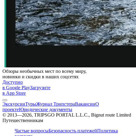
Обзоры необычных мест по всему миру,
новинки и скидки в наших соцсетях
Доступно
в Google Play
Загрузите
в App Store
Экскурсии
Туры
Журнал Трипстера
Вакансии
О
проекте
Юридические документы
© 2013—2026, TRIPSGO PORTAL L.L.C., Bignut route Limited
Путешественникам
Частые вопросы
Безопасность платежей
Политика