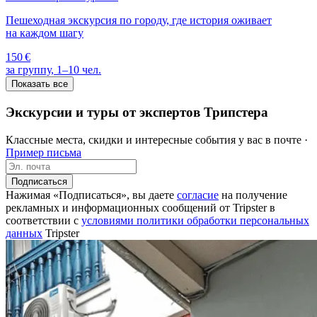
Пешеходная экскурсия по городу, где история оживает
на каждом шагу
150 €
за группу, 1–10 чел.
Показать все
Экскурсии и туры от экспертов Трипстера
Классные места, скидки и интересные события у вас в почте ·
Пример письма
Подписаться
Нажимая «Подписаться», вы даете
согласие
на получение
рекламных и информационных сообщений от Tripster в
соответствии c
условиями политики обработки персональных
данных
Tripster