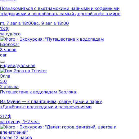
Познакомиться с вьетнамскими чайными и кофейными
традициями и попробовать самый дорогой кофе в мире
пт, 7 авг в 18:00
вс, 9 авг в 18:00
13 $
за одного
8 часов
car
индивидуальная
Элла
5,0
2 отзыва
Путешествие к водопадам Баолока
Из Муйне — к плантациям, озеру Дами и парку
«Дамбри» с водопадами и развлечениями
217 $
за группу, 1–2 чел.
более 12 часов