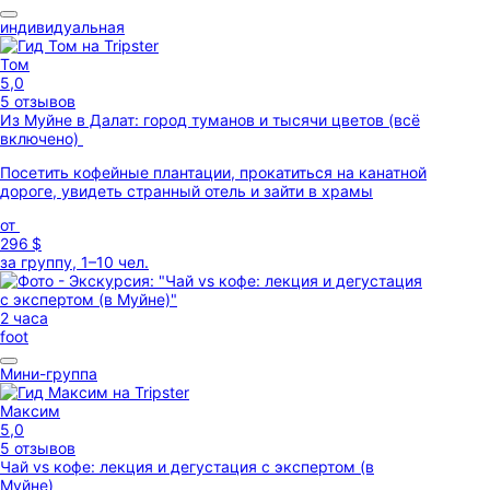
индивидуальная
Том
5,0
5 отзывов
Из Муйне в Далат: город туманов и тысячи цветов (всё
включено)
Посетить кофейные плантации, прокатиться на канатной
дороге, увидеть странный отель и зайти в храмы
от
296 $
за группу, 1–10 чел.
2 часа
foot
Мини-группа
Максим
5,0
5 отзывов
Чай vs кофе: лекция и дегустация с экспертом (в
Муйне)