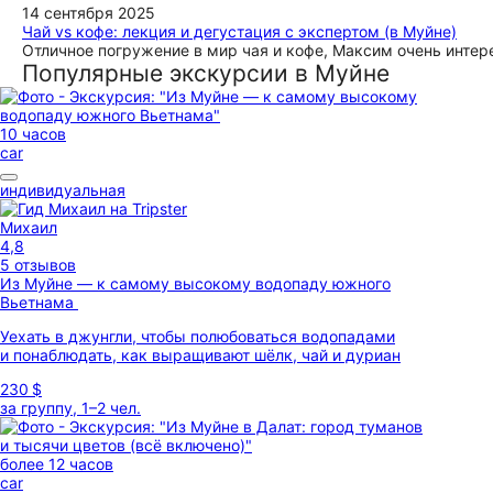
14 сентября 2025
Чай vs кофе: лекция и дегустация с экспертом (в Муйне)
Отличное погружение в мир чая и кофе, Максим очень инте
Популярные экскурсии в Муйне
10 часов
car
индивидуальная
Михаил
4,8
5 отзывов
Из Муйне — к самому высокому водопаду южного
Вьетнама
Уехать в джунгли, чтобы полюбоваться водопадами
и понаблюдать, как выращивают шёлк, чай и дуриан
230 $
за группу, 1–2 чел.
более 12 часов
car