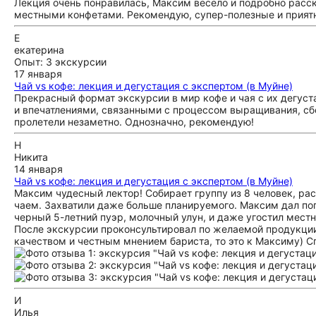
Лекция очень понравилась, Максим весело и подробно расск
местными конфетами. Рекомендую, супер-полезные и приятн
Е
екатерина
Опыт: 3 экскурсии
17 января
Чай vs кофе: лекция и дегустация с экспертом (в Муйне)
Прекрасный формат экскурсии в мир кофе и чая с их дегус
и впечатлениями, связанными с процессом выращивания, сбо
пролетели незаметно. Однозначно, рекомендую!
Н
Никита
14 января
Чай vs кофе: лекция и дегустация с экспертом (в Муйне)
Максим чудесный лектор! Собирает группу из 8 человек, ра
чаем. Захватили даже больше планируемого. Максим дал по
черный 5-летний пуэр, молочный улун, и даже угостил мест
После экскурсии проконсультировал по желаемой продукции и
качеством и честным мнением бариста, то это к Максиму) С
И
Илья