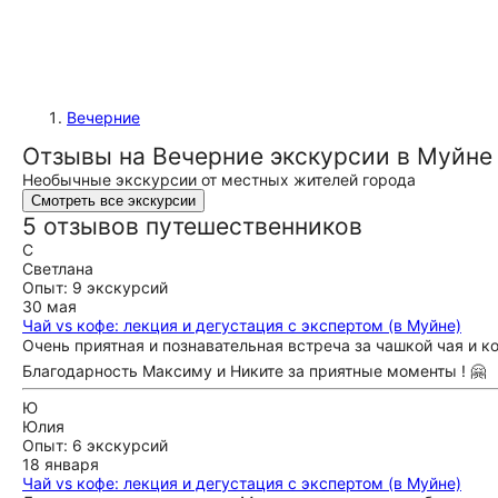
Вечерние
Отзывы на Вечерние экскурсии в Муйне
Необычные экскурсии от местных жителей города
Смотреть все экскурсии
5 отзывов путешественников
С
Светлана
Опыт: 9 экскурсий
30 мая
Чай vs кофе: лекция и дегустация с экспертом (в Муйне)
Очень приятная и познавательная встреча за чашкой чая и коф
Благодарность Максиму и Никите за приятные моменты ! 🤗
Ю
Юлия
Опыт: 6 экскурсий
18 января
Чай vs кофе: лекция и дегустация с экспертом (в Муйне)