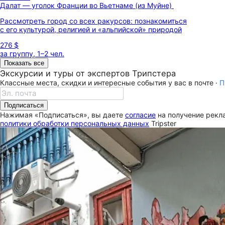
Далат — уголок Франции во Вьетнаме (из Муйне)
Рассмотреть город со всех ракурсов: познакомиться
с его культурой, религией и «альпийской» природой
276 $
за группу, 1–2 чел.
Показать все
Экскурсии и туры от экспертов Трипстера
Классные места, скидки и интересные события у вас в почте ·
П
Подписаться
Нажимая «Подписаться», вы даете
согласие
на получение рекла
политики обработки персональных данных
Tripster