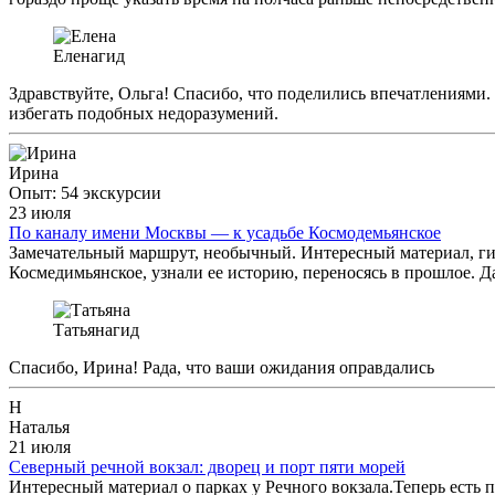
Елена
гид
Здравствуйте, Ольга! Спасибо, что поделились впечатлениями
избегать подобных недоразумений.
Ирина
Опыт: 54 экскурсии
23 июля
По каналу имени Москвы — к усадьбе Коcмодемьянское
Замечательный маршрут, необычный. Интересный материал, гид
Космедимьянское, узнали ее историю, переносясь в прошлое. Да
Татьяна
гид
Спасибо, Ирина! Рада, что ваши ожидания оправдались
Н
Наталья
21 июля
Северный речной вокзал: дворец и порт пяти морей
Интересный материал о парках у Речного вокзала.Теперь есть 