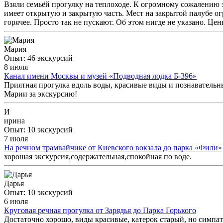
Взяли семьёй прогулку на теплоходе. К огромному сожалению з
имеет открытую и закрытую часть. Мест на закрытой палубе огр
горячее. Просто так не пускают. Об этом нигде не указано. Ц
Мария
Опыт: 46 экскурсий
8 июля
Канал имени Москвы и музей «Подводная лодка Б-396»
Приятная прогулка вдоль воды, красивые виды и познавательн
Марии за экскурсию!
И
ирина
Опыт: 10 экскурсий
7 июля
На речном трамвайчике от Киевского вокзала до парка «Фили»
хорошая экскурсия,содержательная,спокойная по воде.
Дарья
Опыт: 10 экскурсий
6 июля
Круговая речная прогулка от Зарядья до Парка Горького
Достаточно хорошо, виды красивые, катерок старый, но симпат