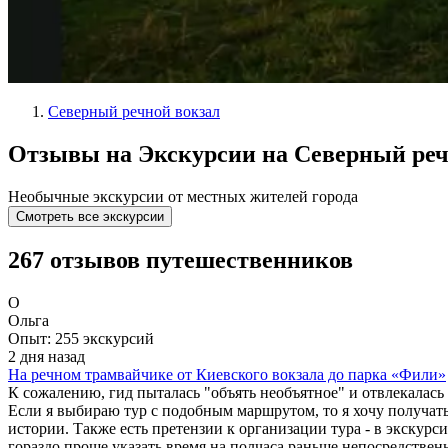
Северный речной вокзал
Отзывы на Экскурсии на Северный реч
Необычные экскурсии от местных жителей города
Смотреть все экскурсии
267 отзывов путешественников
О
Ольга
Опыт: 255 экскурсий
2 дня назад
На речном трамвайчике от Киевского вокзала до парка «Фили»
К сожалению, гид пыталась "объять необъятное" и отвлекалась 
Если я выбираю тур с подобным маршрутом, то я хочу получать
истории. Также есть претензии к организации тура - в экскурси
гораздо проще указать время на полчаса раньше непосредствен