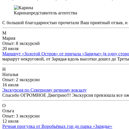
Карина
представитель агентства
С большой благодарностью прочитали Ваш приятный отзыв, и 
М
Мария
Опыт: 8 экскурсий
20 июля
Маршрут «Золотой Остров» от причала «Зарядье» (в одну стор
маршрут некруговой, от Зарядья вдоль высотки дошел до Треть
Н
Наталья
Опыт: 2 экскурсии
16 июля
Экскурсия по Северному речному вокзалу
Спасибо ОГРОМНОЕ Дмитрию!!! Экскурсия превзошла все ожида
О
Ольга
Опыт: 3 экскурсии
12 июля
Речная прогулка от Воробьёвых гор до парка «Зарядье»