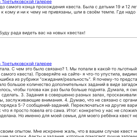
 Третьяковской галерее
до самого конца прохождения квеста. Была с детьми 19 и 12 ле
 к кому и ни к чему не привязаны, шли в своём темпе. Где надо
Буду рада видеть вас на новых квестах!
 Третьяковской галерее
тала. С чем это было связано? 1. Мы попали в какой-то льготный
 самого квеста). Проверяйте на сайте- я что-то упустила, види
ошибка из рубрики "ожидания/реальность". Я почему-то предста
ло большое количество дополнительных заданий в виде загадок
телось, чтобы голова как раз была больше поднята. Думала, я с
сь сделать. 3. Задания в совершенно разных залах, проскакивал
ты, заслуживающие внимания. 4. Думаю, что не связано с органи
у порядка 5-7 сообщений-заданий. Переключаться на другие вар
 что я просто повела его сама. Итог: конкретно у нас не сложил
оделана. Но именно для моей семьи, для моего ребёнка квест н
 своим опытом. Мне искренне жаль, что в вашем случае квест н
льшие загадки, факты и задания, которые помогают лучше запом