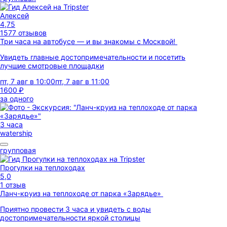
Алексей
4,75
1577 отзывов
Три часа на автобусе — и вы знакомы с Москвой!
Увидеть главные достопримечательности и посетить
лучшие смотровые площадки
пт, 7 авг в 10:00
пт, 7 авг в 11:00
1600 ₽
за одного
3 часа
watership
групповая
Прогулки на теплоходах
5,0
1 отзыв
Ланч-круиз на теплоходе от парка «Зарядье»
Приятно провести 3 часа и увидеть с воды
достопримечательности яркой столицы