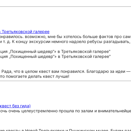
 Третьяковской галерее
понравилось. возможно, мне бы хотелось больше фактов про сам
т. д. К концу экскурсии немного надоело ребусы разгадывать, т
 Рада, что в целом квест вам понравился. Благодарю за идеи 
то помогаете делать квест лучше!
квест без гида)
 Дочь очень целеустремленно прошла по залам и внимательнейш
жие квесты в Новой Третьяковке и Пушкинском музее. Будем рад