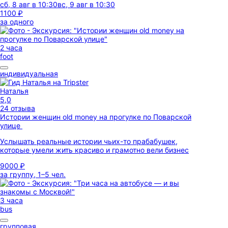
сб, 8 авг в 10:30
вс, 9 авг в 10:30
1100 ₽
за одного
2 часа
foot
индивидуальная
Наталья
5,0
24 отзыва
Истории женщин old money на прогулке по Поварской
улице
Услышать реальные истории чьих-то прабабушек,
которые умели жить красиво и грамотно вели бизнес
9000 ₽
за группу, 1–5 чел.
3 часа
bus
групповая