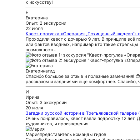
к искусству!
Е
Екатерина
Опыт: 2 экскурсии
22 июля
Квест-прогулка «Операция „Похищенный шедевр“» в
Проходили квест с дочерью 9 лет. В принципе всë 
или фактов вводных, например кто такие стрельцы и 
возможность.
Екатерина
гид
Спасибо большое за отзыв и полезные замечания! 
рассказом и заданиями еще комфортнее. Спасибо, ч
И
Ирина
Опыт: 3 экскурсии
20 июля
Загадки русской истории в Третьяковской галерее (
Очень понравилось, квест взяли подростку 12 лет.
художников, и произведения.
Мария
представитель команды гидов
Спасибо большое за теплый отзыв. У нас есть похо