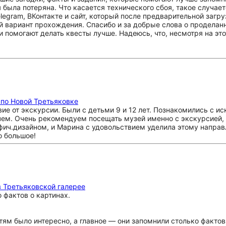
 была потеряна. Что касается технического сбоя, такое случае
elegram, ВКонтакте и сайт, который после предварительной загр
й вариант прохождения. Спасибо и за добрые слова о проделанн
помогают делать квесты лучше. Надеюсь, что, несмотря на этот
 по Новой Третьяковке
е от экскурсии. Были с детьми 9 и 12 лет. Познакомились с ис
зачем. Очень рекомендуем посещать музей именно с экскурсией
ич.дизайном, и Марина с удовольствием уделила этому направ
о большое!
 Третьяковской галерее
 фактов о картинах.
етям было интересно, а главное — они запомнили столько фактов