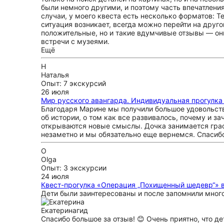
были немного другими, и поэтому часть впечатления
случаи, у моего квеста есть несколько форматов: T
ситуация возникает, всегда можно перейти на друго
положительные, но и такие вдумчивые отзывы — они 
встречи с музеями.
Ещё
Н
Наталья
Опыт: 7 экскурсий
26 июля
Мир русского авангарда. Индивидуальная прогулка
Благодаря Марине мы получили большое удовольстви
об истории, о том как все развивалось, почему и 
открываются новые смыслы. Дочка занимается граф
незаметно и мы обязательно еще вернемся. Спасиб
O
Olga
Опыт: 3 экскурсии
24 июля
Квест-прогулка «Операция „Похищенный шедевр“» в
Дети были заинтересованы и после запомнили много
Екатерина
гид
Спасибо большое за отзыв! 😊 Очень приятно, что д