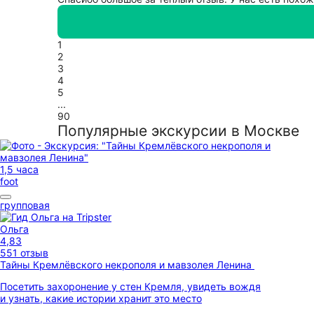
1
2
3
4
5
...
90
Популярные экскурсии в Москве
1,5 часа
foot
групповая
Ольга
4,83
551 отзыв
Тайны Кремлёвского некрополя и мавзолея Ленина
Посетить захоронение у стен Кремля, увидеть вождя
и узнать, какие истории хранит это место