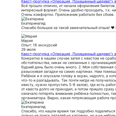
Квест-прогулка «Операция „Похищенный шедевр“» в
Всё прошло отлично, от начала оформления билетов 
интересный формат. Очень удобно проходить, т.к. ни
Очень комфортно. Приложение работало без сбоев.
Екатерина
гид
Спасибо большое за такой замечательный отзыв! ❤️ 
Мария
Опыт: 16 экскурсий
29 июля
Квест-прогулка «Операция „Похищенный шедевр“» в
Конкретно в нашем случае затея с квестом не срабо
обстоятельства, никак не связанные с организацией
будний день было очень много. 2. Моя собственная 
разыскивая загадки на самих картинах. Нам помеша
Ребёнок и я опускали голову в экран, надолго, а хо
что-то и разгадывать. Так почти нигде не получало
квесту, нужно пропустить 5-8 залов), где есть рабо
от квеста долго не приходил, а потом пришло сраз
означало потерять внимание ребёнка полностью, так
организатора. Видно, какая потрясающая работа пр
Екатерина
гид
Спасибо, что нашли время так подробно поделиться
только на поиск деталей на картинах, но и на небо