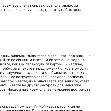
т, всем всё очень понравилось. Благодарю за
 останавливались дольше, где-то чуть быстрее.
 день, видимо,- была толпа людей (это- про внешние
мо. Шли по обычным платным билетам, но людей в
вляла, как мы переходим от картины к картине,
, ребусов в тексте и предложений описать эмоции.
могу озвучивать задания- и мы будем вместе искать
и большое количество залов (например, согласно
затором квеста, но в одном зале всё зависло, ответ
ианты квеста на других ресурсах для меня уже
ось. Никак и ни в коем случае не умаляя достоинств
е сложился.
е оправдал ожиданий. Мой квест рассчитан не
нить произведения. Понимаю, что ваши ожидания