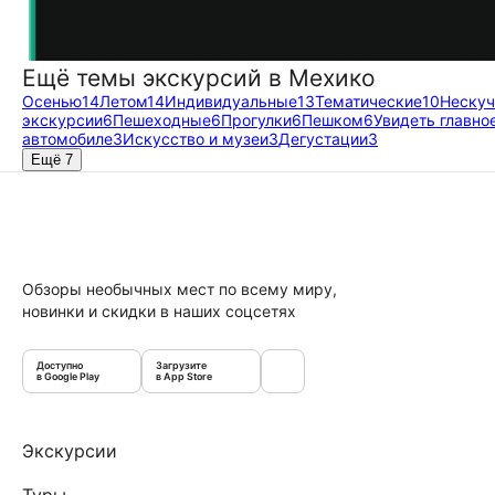
Ещё темы экскурсий в Мехико
Осенью
14
Летом
14
Индивидуальные
13
Тематические
10
Неску
экскурсии
6
Пешеходные
6
Прогулки
6
Пешком
6
Увидеть главно
автомобиле
3
Искусство и музеи
3
Дегустации
3
Ещё 7
Обзоры необычных мест по всему миру,
новинки и скидки в наших соцсетях
Доступно
Загрузите
в Google Play
в App Store
Экскурсии
Туры