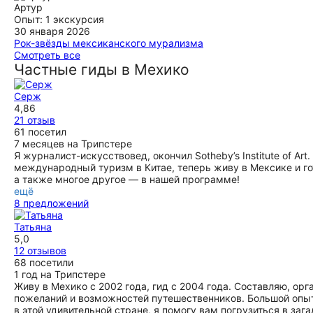
судьбой. Экскурсия про ее жизнь и творчество просто
Артур
подарок. Серж будто оживил дом семьи Кало в экскурсии.
Опыт: 1 экскурсия
Мы услышали голос Фриды, посмотрели документальные
30 января 2026
видео с ней, фотографии, дневники. Даже посмотрели её
Рок-звёзды мексиканского мурализма
гардероб! Потом поехали смотреть картины художницы.
Нам все понравилось, мы не думали, что будет так
Смотреть все
Сейчас проходит временная выставка, поэтому очень
увлекательно! Мексика очень красочная страна. Сергей
Частные гиды в Мехико
повезло увидеть незнакомые работы. Серж рассказал про
много знает и интересно рассказывает о Мексике и
каждую картину. Там же были работы мужа Фриды -
Мехико-сити.
Серж
Диего Риверы. Будете в Мехико - обязательно берите эту
ещё
4,86
экскурсию, это погружение и в искусство, и в дух страны.
21 отзыв
И гид замечательный.
61 посетил
ещё
7 месяцев на Трипстере
Я журналист-искусствовед, окончил Sotheby’s Institute of Ar
международный туризм в Китае, теперь живу в Мексике и гот
а также многое другое — в нашей программе!
ещё
8 предложений
Татьяна
5,0
12 отзывов
68 посетили
1 год на Трипстере
Живу в Мехико с 2002 года, гид с 2004 года. Составляю, о
пожеланий и возможностей путешественников. Большой опы
в этой удивительной стране, я помогу вам погрузиться в з