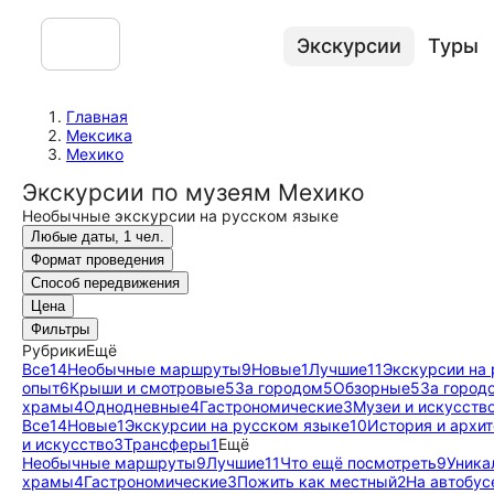
Экскурсии
Туры
Главная
Мексика
Мехико
Экскурсии по музеям Мехико
Необычные экскурсии на русском языке
Любые даты, 1 чел.
Формат проведения
Способ передвижения
Цена
Фильтры
Рубрики
Ещё
Все
14
Необычные маршруты
9
Новые
1
Лучшие
11
Экскурсии на
опыт
6
Крыши и смотровые
5
За городом
5
Обзорные
5
За город
храмы
4
Однодневные
4
Гастрономические
3
Музеи и искусств
Все
14
Новые
1
Экскурсии на русском языке
10
История и архи
и искусство
3
Трансферы
1
Ещё
Необычные маршруты
9
Лучшие
11
Что ещё посмотреть
9
Уника
храмы
4
Гастрономические
3
Пожить как местный
2
На автобус