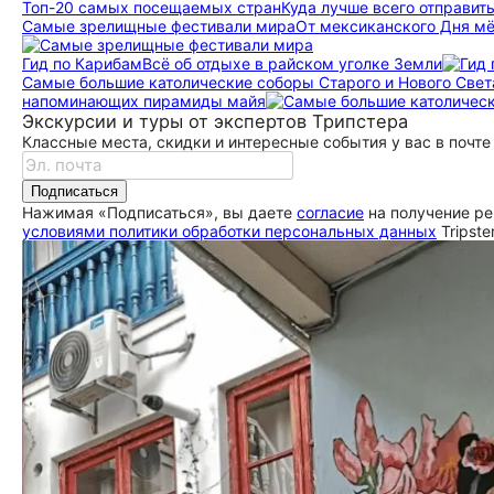
Топ-20 самых посещаемых стран
Куда лучше всего отправить
Самые зрелищные фестивали мира
От мексиканского Дня мё
Гид по Карибам
Всё об отдыхе в райском уголке Земли
Самые большие католические соборы Старого и Нового Свет
напоминающих пирамиды майя
Экскурсии и туры от экспертов Трипстера
Классные места, скидки и интересные события у вас в почте
Подписаться
Нажимая «Подписаться», вы даете
согласие
на получение ре
условиями политики обработки персональных данных
Tripste