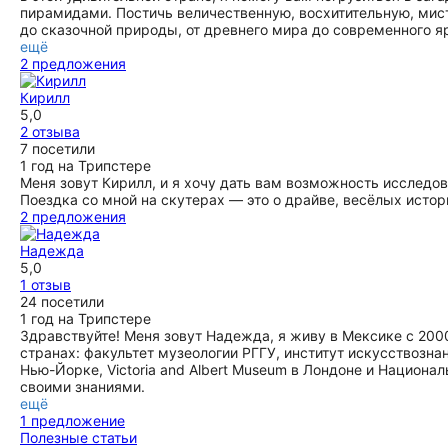
пирамидами. Постичь величественную, восхитительную, мис
до сказочной природы, от древнего мира до современного яр
ещё
2 предложения
Кирилл
5,0
2 отзыва
7 посетили
1 год на Трипстере
Меня зовут Кирилл, и я хочу дать вам возможность исследо
Поездка со мной на скутерах — это о драйве, весёлых истор
2 предложения
Надежда
5,0
1 отзыв
24 посетили
1 год на Трипстере
Здравствуйте! Меня зовут Надежда, я живу в Мексике с 200
странах: факультет музеологии РГГУ, институт искусствознания
Нью-Йорке, Victoria and Albert Museum в Лондоне и Национ
своими знаниями.
ещё
1 предложение
Полезные статьи