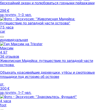
бескрайний океан и полюбоваться горными пейзажами
296 €
за группу, 1–3 чел.
7,5 часа
car
индивидуальная
Максим
4,97
36 отзывов
Живописная Мадейра: путешествие по западной части
острова
Объехать красивейшие деревушки, утёсы и смотровые
площадки под историю об острове
от
300 €
за группу, 1–7 чел.
4 часа
foot