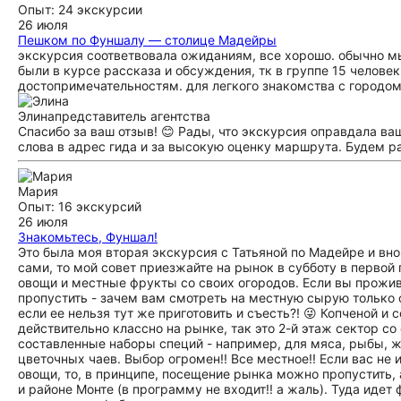
Опыт: 24 экскурсии
26 июля
Пешком по Фуншалу — столице Мадейры
экскурсия соответвовала ожиданиям, все хорошо. обычно мы
были в курсе рассказа и обсуждения, тк в группе 15 челове
достопримечательностям. для легкого знакомства с городом
Элина
представитель агентства
Спасибо за ваш отзыв! 😊 Рады, что экскурсия оправдала в
слова в адрес гида и за высокую оценку маршрута. Будем р
Мария
Опыт: 16 экскурсий
26 июля
Знакомьтесь, Фуншал!
Это была моя вторая экскурсия с Татьяной по Мадейре и вно
сами, то мой совет приезжайте на рынок в субботу в первой
овощи и местные фрукты со своих огородов. Если вы прожив
пропустить - зачем вам смотреть на местную сырую только
если ее нельзя тут же приготовить и съесть?! 😜 Копченой и
действительно классно на рынке, так это 2-й этаж сектор со
составленные наборы специй - например, для мяса, рыбы, ж
цветочных чаев. Выбор огромен!! Все местное!! Если вас не
овощи, то, в принципе, посещение рынка можно пропустить, 
и районе Монте (в программу не входит!! а жаль). Туда иде