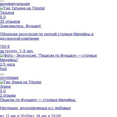
индивидуальная
Татьяна
5,0
25 отзывов
Знакомьтесь, Фуншал!
Обзорная экскурсия по уютной столице Мадейры в
дружеской компании
150 €
за группу, 1–3 чел.
2,5 часа
foot
групповая
Элина
5,0
2 отзыва
Пешком по Фуншалу — столице Мадейры
Неспешно, вдохновляюще и с любовью
вт, 11 авг в 10:00
вт, 18 авг в 10:00