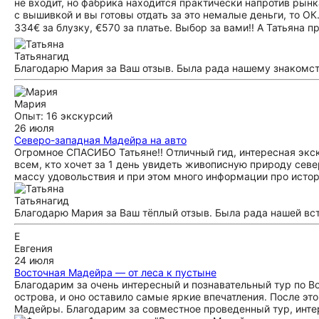
не входит, но фабрика находится практически напротив рынка
с вышивкой и вы готовы отдать за это немалые деньги, то ОК.
334€ за блузку, €570 за платье. Выбор за вами!! А Татьяна пр
Татьяна
гид
Благодарю Мария за Ваш отзыв. Была рада нашему знакомст
Мария
Опыт: 16 экскурсий
26 июля
Северо-западная Мадейра на авто
Огромное СПАСИБО Татьяне!! Отличный гид, интересная экск
всем, кто хочет за 1 день увидеть живописную природу севе
массу удовольствия и при этом много информации про истор
Татьяна
гид
Благодарю Мария за Ваш тёплый отзыв. Была рада нашей вс
Е
Евгения
24 июля
Восточная Мадейра — от леса к пустыне
Благодарим за очень интересный и познавательный тур по В
острова, и оно оставило самые яркие впечатления. После эт
Мадейры. Благодарим за совместное проведенный тур, инт