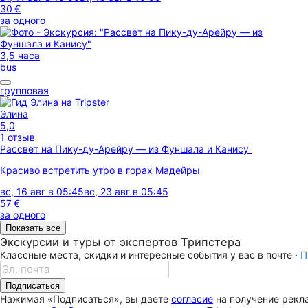
30 €
за одного
3,5 часа
bus
групповая
Элина
5,0
1 отзыв
Рассвет на Пику-ду-Арейру — из Фуншала и Канису
Красиво встретить утро в горах Мадейры
вс, 16 авг в 05:45
вс, 23 авг в 05:45
57 €
за одного
Показать все
Экскурсии и туры от экспертов Трипстера
Классные места, скидки и интересные события у вас в почте ·
П
Подписаться
Нажимая «Подписаться», вы даете
согласие
на получение рекла