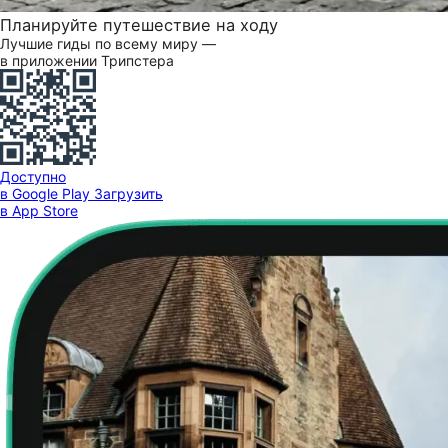
Планируйте путешествие на ходу
Лучшие гиды по всему миру —
в приложении Трипстера
Доступно
в Google Play
Загрузить
в App Store