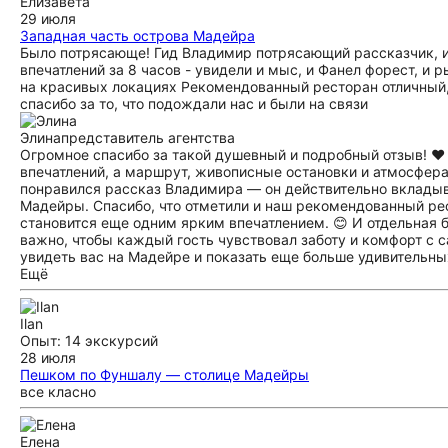
Елизавета
29 июля
Западная часть острова Мадейра
Было потрясающе! Гид Владимир потрясающий рассказчик, ин
впечатлений за 8 часов - увидели и мыс, и Фанел форест, и
на красивых локациях Рекомендованный ресторан отличный,
спасибо за то, что подождали нас и были на связи
Элина
представитель агентства
Огромное спасибо за такой душевный и подробный отзыв! ❤️ 
впечатлений, а маршрут, живописные остановки и атмосфера
понравился рассказ Владимира — он действительно вкладыв
Мадейры. Спасибо, что отметили и наш рекомендованный рес
становится еще одним ярким впечатлением. 😊 И отдельная 
важно, чтобы каждый гость чувствовал заботу и комфорт с с
увидеть вас на Мадейре и показать еще больше удивительных
Ещё
Ilan
Опыт: 14 экскурсий
28 июля
Пешком по Фуншалу — столице Мадейры
все класно
Елена