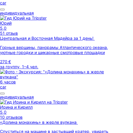
car
индивидуальная
Юрий
5,0
51 отзыв
Центральная и Восточная Мадейра за 1 день!
Горные вершины, панорамы Атлантического океана,
уютные городки и шикарные смотровые площадки
270 €
за группу, 1–4 чел.
6 часов
car
индивидуальная
Ирина и Кирилл
5,0
10 отзывов
«Долина монахинь» в жерле вулкана
Спуститься на машине в застывший кратер, увидеть