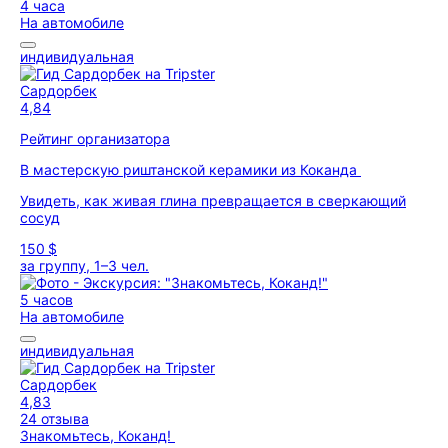
4 часа
На автомобиле
индивидуальная
Сардорбек
4,84
Рейтинг организатора
В мастерскую риштанской керамики из Коканда
Увидеть, как живая глина превращается в сверкающий
сосуд
150 $
за группу, 1–3 чел.
5 часов
На автомобиле
индивидуальная
Сардорбек
4,83
24 отзыва
Знакомьтесь, Коканд!