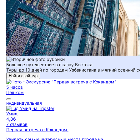
Большое путешествие в сказку Востока
Туры до 10 дней по городам Узбекистана в мягкий осенний с
Найти свой тур
5 часов
Пешком
индивидуальная
Умид
4,86
7 отзывов
Первая встреча с Кокандом
Увидеть самые интересные места города на