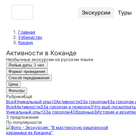
Экскурсии
Туры
Главная
Узбекистан
Коканд
Активности в Коканде
Необычные экскурсии на русском языке
Любые даты, 1 чел.
Формат проведения
Способ передвижения
Цена
Фильтры
Рубрики
Ещё
Все
4
Уникальный опыт
3
Активности
3
За городом
4
За городом 
Все
4
Активности
3
За городом и природа
3
Что ещё посмотреть
Уникальный опыт
3
За городом
4
Обзорные
3
История и архите
3 предложения
По популярности