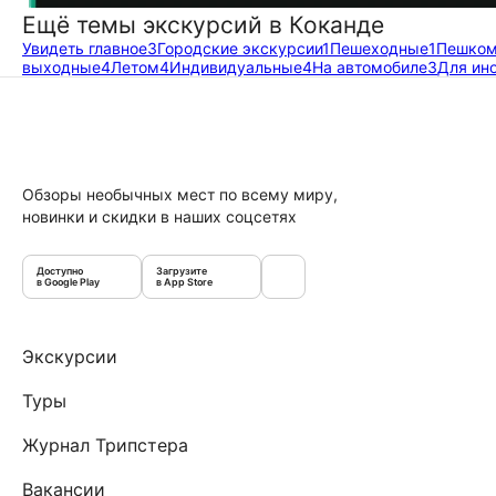
Ещё темы экскурсий в Коканде
Увидеть главное
3
Городские экскурсии
1
Пешеходные
1
Пешко
выходные
4
Летом
4
Индивидуальные
4
На автомобиле
3
Для ин
Обзоры необычных мест по всему миру,
новинки и скидки в наших соцсетях
Доступно
Загрузите
в Google Play
в App Store
Экскурсии
Туры
Журнал Трипстера
Вакансии