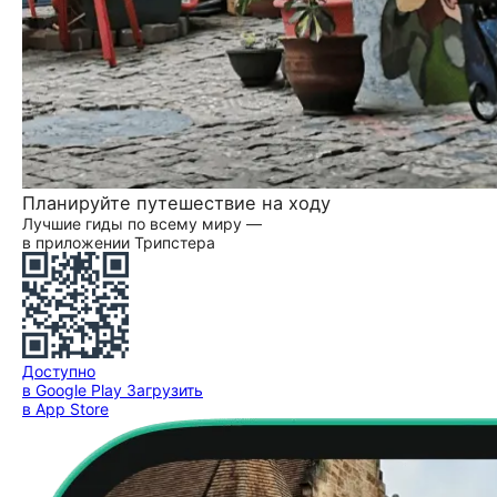
Планируйте путешествие на ходу
Лучшие гиды по всему миру —
в приложении Трипстера
Доступно
в Google Play
Загрузить
в App Store