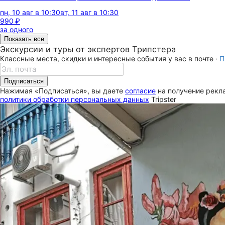
пн, 10 авг в 10:30
вт, 11 авг в 10:30
990 ₽
за одного
Показать все
Экскурсии и туры от экспертов Трипстера
Классные места, скидки и интересные события у вас в почте ·
П
Подписаться
Нажимая «Подписаться», вы даете
согласие
на получение рекла
политики обработки персональных данных
Tripster