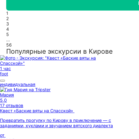
1
2
3
4
5
...
56
Популярные экскурсии в Кирове
1 час
foot
индивидуальная
Мария
5,0
17 отзывов
Квест «Баские вяты на Спасской»
Превратить прогулку по Кирову в приключение — с
заданиями, куклами и звучанием вятского диалекта
от