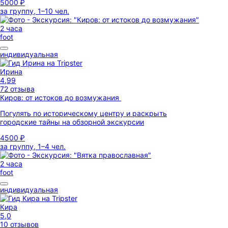
5000 ₽
за группу, 1–10 чел.
2 часа
foot
индивидуальная
Ирина
4,99
72 отзыва
Киров: от истоков до возмужания
Погулять по историческому центру и раскрыть
городские тайны на обзорной экскурсии
4500 ₽
за группу, 1–4 чел.
2 часа
foot
индивидуальная
Кира
5,0
10 отзывов