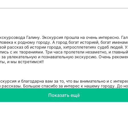
скурсовода Галину. Экскурсия прошла на очень интересно. Га
еловека к родному городу. А город богат историей, богат имена
вой рассказ об истории города, хитросплетегиях судеб людей. 
лись с их творениями. Три часа пролетели незаметно, и главный
е за увлекательную и познавательную экскурсию. Очень рекоме
ты, и мы встретимся!!
кскурсия и благодарна вам за то, что вы внимательно и с инте
 рассказы. Большое спасибо за интерес к нашему городу. До н
Показать ещё