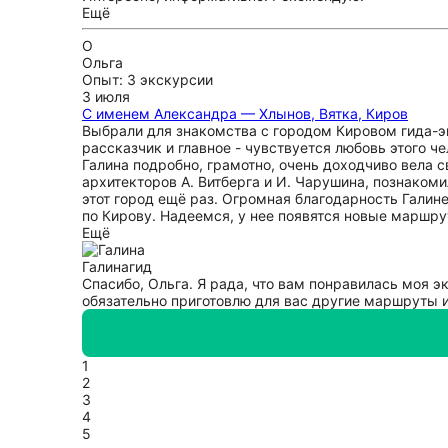
Ещё
О
Ольга
Опыт: 3 экскурсии
3 июля
С именем Александра — Хлынов, Вятка, Киров
Выбрали для знакомства с городом Кировом гида-эк
рассказчик и главное - чувствуется любовь этого ч
Галина подробно, грамотно, очень доходчиво вела с
архитекторов А. Витберга и И. Чарушина, познакоми
этот город ещё раз. Огромная благодарность Галин
по Кирову. Надеемся, у нее появятся новые маршру
Ещё
Галина
гид
Спасибо, Ольга. Я рада, что вам понравилась моя э
обязательно приготовлю для вас другие маршруты и
1
2
3
4
5