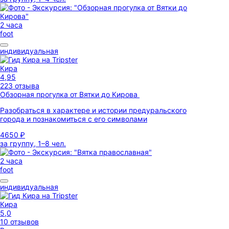
2 часа
foot
индивидуальная
Кира
4,95
223 отзыва
Обзорная прогулка от Вятки до Кирова
Разобраться в характере и истории предуральского
города и познакомиться с его символами
4650 ₽
за группу, 1–8 чел.
2 часа
foot
индивидуальная
Кира
5,0
10 отзывов