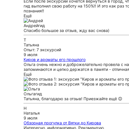
Если после экскурсии хочется вернуться в город, ч
гид выполнил свою работу на 150%!! И это как раз 
познания!!
Ещё
Андрей
гид
Спасибо большое за отзыв, жду вас снова)
Т
Татьяна
Опыт: 7 экскурсий
9 июля
Киров и ароматы его прошлого
Ольга очень нежно и доброжелательно провела с н
запоминаются и цепко держатся в памяти - отличная
Ещё
Ольга
гид
Татьяна, благодарю за отзыв! Приезжайте ещё 😊
Н
Наталья
9 июля
Обзорная прогулка от Вятки до Кирова
Интересно, информативно. Рекомендую.