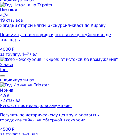
Наталья
4,74
19 отзывов
Загадки старой Вятки: экскурсия-квест по Кирову
Почему тут свои порядки, кто такие ушкуйники и где
жил царь
4000 ₽
за группу, 1–7 чел.
2 часа
foot
индивидуальная
Ирина
4,99
72 отзыва
Киров: от истоков до возмужания
Погулять по историческому центру и раскрыть
городские тайны на обзорной экскурсии
4500 ₽
за группу, 1–4 чел.