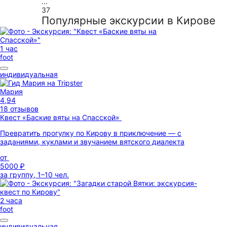
...
37
Популярные экскурсии в Кирове
1 час
foot
индивидуальная
Мария
4,94
18 отзывов
Квест «Баские вяты на Спасской»
Превратить прогулку по Кирову в приключение — с
заданиями, куклами и звучанием вятского диалекта
от
5000 ₽
за группу, 1–10 чел.
2 часа
foot
индивидуальная