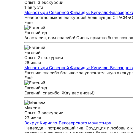
Опыт: 3 экскурсии
1 августа
Монастыри Северной Фиваиды: Кирилло-Белозерски
Невероятно ëмкая экскурсия! Большущее СПАСИБО 
Ещё
Евгений
гид
Анастасия, вам спасибо! Очень приятно было позна
Евгений
Опыт: 2 экскурсии
26 июля
Монастыри Северной Фиваиды: Кирилло-Белозерски
Евгению спасибо большое за увлекательную экскур
Ещё
Евгений
гид
Евгений, спасибо! Жду вас вновь!)
Максим
Опыт: 3 экскурсии
23 июля
Вокруг Кирилло-Белозерского монастыря
Надежда - потрясающий гид! Эрудиция и любовь к 
простым и понятным, но при этом богатым языком о