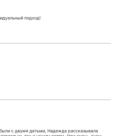
идуальный подход!
ы были с двумя детьми, Надежда рассказывала
, взрослым, так и нашим детям. Нам очень-очень