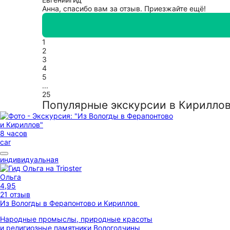
Анна, спасибо вам за отзыв. Приезжайте ещё!
1
2
3
4
5
...
25
Популярные экскурсии в Кирилло
8 часов
car
индивидуальная
Ольга
4,95
21 отзыв
Из Вологды в Ферапонтово и Кириллов
Народные промыслы, природные красоты
и религиозные памятники Вологодчины