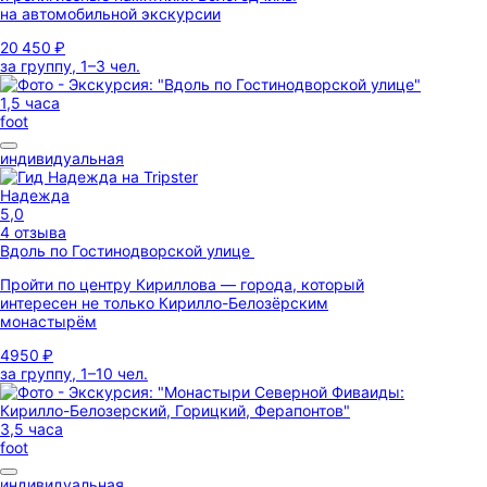
на автомобильной экскурсии
20 450 ₽
за группу, 1–3 чел.
1,5 часа
foot
индивидуальная
Надежда
5,0
4 отзыва
Вдоль по Гостинодворской улице
Пройти по центру Кириллова — города, который
интересен не только Кирилло-Белозёрским
монастырём
4950 ₽
за группу, 1–10 чел.
3,5 часа
foot
индивидуальная