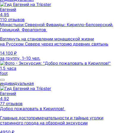
Евгений
4,95
110 отзывов
Монастыри Северной Фиваиды: Кирилло-Белозерский,
Горицкий, Ферапонтов
Взглянуть на становлении монашеской жизни
на Русском Севере через историю древних святынь
14 100 ₽
за группу, 1–10 чел.
1,5 часа
foot
индивидуальная
Евгений
4,92
77 отзывов
Добро пожаловать в Кириллов!
Главные достопримечательности и тайные уголки
старинного города на обзорной экскурсии
4950 ₽