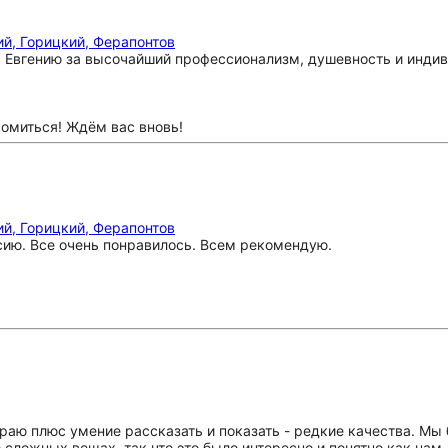
й, Горицкий, Ферапонтов
Евгению за высочайший профессионализм, душевность и индив
комиться! Ждём вас вновь!
й, Горицкий, Ферапонтов
сию. Все очень понравилось. Всем рекомендую.
краю плюс умение рассказать и показать - редкие качества. М
 сложных вещах, так что это было интересно и понятно как нам