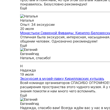
понравилось. Безусловно рекомендую!
Ещё
Наталья
Опыт: 34 экскурсии
20 июля
Монастыри Северной Фиваиды: Кирилло-Белозерски
Отличная была экскурсия, интересная, насыщенная. 
общении человек. Однозначно рекомендуем!
Ещё
Евгений
гид
Наталья, спасибо!
Н
Надежда
19 июля
Экскурсия в музей-лавку Кирилловских купцовъ
Всей команде организаторов СПАСИБО ОГРОМНОЕ! Ж
расширения пространства этого чудного музея. А у 
знания помогли и нам много чего вспомнить.
Ещё
Евгений
гид
Надежда, спасибо вам! Всегда ждём вас у нас в муз