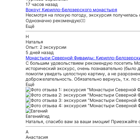
17 часов назад
Вокруг Кирилло-Белозерского монастыря
Несмотря на плохую погоду, экскурсия получилась о
Однозначно рекомендую👍🏻
Ещё
Н
Наталья
Опыт: 2 экскурсии
5 дней назад
Монастыри Северной Фиваиды: Кирилло-Белозерски
С большим удовольствием рекомендую посетить Мон
исторический экскурс, очень познавательно (было
помогли увидеть целостную картину, а не разрозне
доброжелательность. Обязательно вернусь, т.к. по
Ещё
Евгений
гид
Наталья, спасибо вам за ваши эмоции! Приезжайте 
А
Анастасия