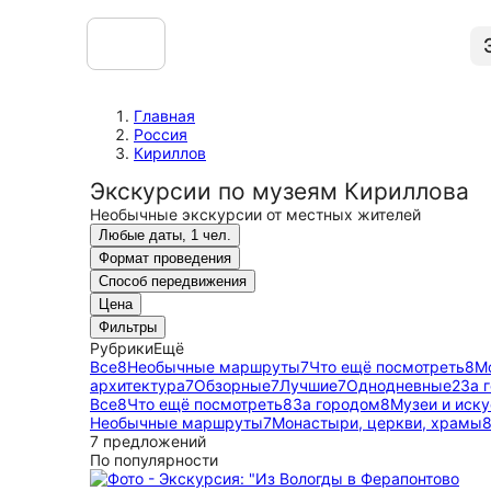
Главная
Россия
Кириллов
Экскурсии по музеям Кириллова
Необычные экскурсии от местных жителей
Любые даты, 1 чел.
Формат проведения
Способ передвижения
Цена
Фильтры
Рубрики
Ещё
Все
8
Необычные маршруты
7
Что ещё посмотреть
8
М
архитектура
7
Обзорные
7
Лучшие
7
Однодневные
2
За 
Все
8
Что ещё посмотреть
8
За городом
8
Музеи и иску
Необычные маршруты
7
Монастыри, церкви, храмы
7 предложений
По популярности