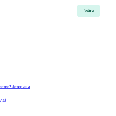
Войти
сство
7
История и
ода
1