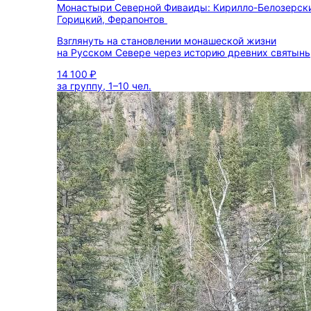
Монастыри Северной Фиваиды: Кирилло-Белозерск
Горицкий, Ферапонтов
Взглянуть на становлении монашеской жизни
на Русском Севере через историю древних святынь
14 100 ₽
за группу, 1–10 чел.