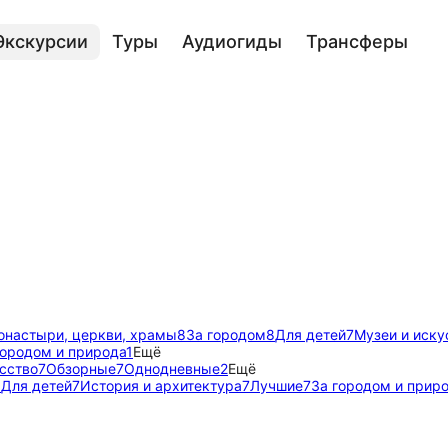
Экскурсии
Туры
Аудиогиды
Трансферы
онастыри, церкви, храмы
8
За городом
8
Для детей
7
Музеи и иску
городом и природа
1
Ещё
сство
7
Обзорные
7
Однодневные
2
Ещё
8
Для детей
7
История и архитектура
7
Лучшие
7
За городом и прир