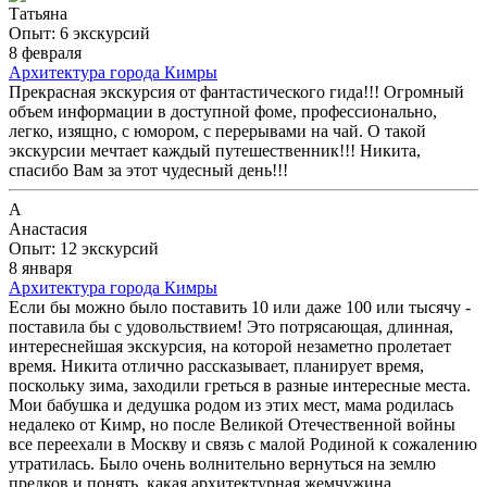
Татьяна
Опыт: 6 экскурсий
8 февраля
Архитектура города Кимры
Прекрасная экскурсия от фантастического гида!!! Огромный
объем информации в доступной фоме, профессионально,
легко, изящно, с юмором, с перерывами на чай. О такой
экскурсии мечтает каждый путешественник!!! Никита,
спасибо Вам за этот чудесный день!!!
А
Анастасия
Опыт: 12 экскурсий
8 января
Архитектура города Кимры
Если бы можно было поставить 10 или даже 100 или тысячу -
поставила бы с удовольствием! Это потрясающая, длинная,
интереснейшая экскурсия, на которой незаметно пролетает
время. Никита отлично рассказывает, планирует время,
поскольку зима, заходили греться в разные интересные места.
Мои бабушка и дедушка родом из этих мест, мама родилась
недалеко от Кимр, но после Великой Отечественной войны
все переехали в Москву и связь с малой Родиной к сожалению
утратилась. Было очень волнительно вернуться на землю
предков и понять, какая архитектурная жемчужина