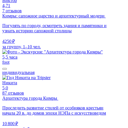
Виктор
4,71
7 отзывов
Кимры: сапожное царство и архитектурный модерн
Погулять по городу, осмотреть здания и памятники и
узнать историю сапожной столицы
4250 ₽
за группу, 1–10 чел.
5,5 часа
foot
индивидуальная
Никита
5,0
87 отзывов
Архитектура города Кимры
Проследить развитие стилей от особняков крестьян
начала 20 в. до домов эпохи НЭПа с искусствоведом
10 800 ₽