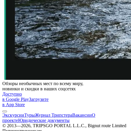
Обзоры необычных мест по всему миру,
новинки и скидки в наших соцсетях
Доступно
в Google Play
Загрузите
в App Store
Экскурсии
Туры
Журнал Трипстера
Вакансии
О
проекте
Юридические документы
© 2013—2026, TRIPSGO PORTAL L.L.C., Bignut route Limited
Путешественникам