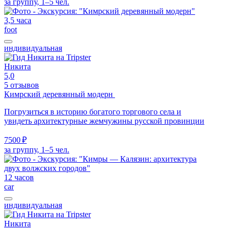
за группу, 1–5 чел.
3,5 часа
foot
индивидуальная
Никита
5,0
5 отзывов
Кимрский деревянный модерн
Погрузиться в историю богатого торгового села и
увидеть архитектурные жемчужины русской провинции
7500 ₽
за группу, 1–5 чел.
12 часов
car
индивидуальная
Никита