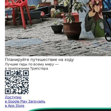
Планируйте путешествие на ходу
Лучшие гиды по всему миру —
в приложении Трипстера
Доступно
в Google Play
Загрузить
в App Store