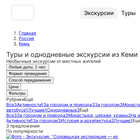
Экскурсии
Туры
Главная
Россия
Кемь
Туры и однодневные экскурсии из Кеми
Необычные экскурсии от местных жителей
Любые даты, 1 чел.
Формат проведения
Способ передвижения
Цена
Фильтры
Рубрики
Ещё
Все
3
Активности
1
За городом и природа
3
За городом
3
Монасты
автобусе
1
Лучшие
1
Однодневные
3
Ещё
Все
3
За городом и природа
3
Монастыри, церкви, храмы
2
На 
Активности
1
За городом
3
История и архитектура
2
Лучшие
1
Ещ
3 предложения
По популярности