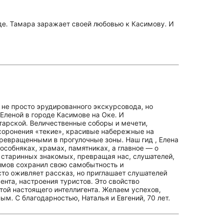
де. Тамара заражает своей любовью к Касимову. И
и не просто эрудированного экскурсовода, но
с Еленой в городе Касимове на Оке. И
атарской. Величественные соборы и мечети,
хоронения «текие», красивые набережные на
ревращенными в прогулочные зоны. Наш гид , Елена
особняках, храмах, памятниках, а главное — о
х старинных знакомых, превращая нас, слушателей,
симов сохранил свою самобытность и
сто оживляет рассказ, но приглашает слушателей
нта, настроения туристов. Это свойство
ртой настоящего интеллигента. Желаем успехов,
ым. С благодарностью, Наталья и Евгений, 70 лет.