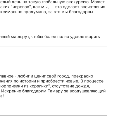
целый день на такую глобальную экскурсию. Может
ких "черепах", как мы, — это сделает впечатления
аксимально продумана, за что мы благодарны
анный маршрут, чтобы более полно удовлетворить
авное - любит и ценит свой город, прекрасно
нания по истории и приобрести новые. В процессе
юрпризики из корзинки", отсутствие дождя,
де. Искренне благодарим Тамару за воодушевляющий
а!