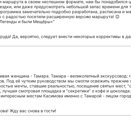
ки маршрута в своем неспешном формате, нам бы понадобился 
ездки, или даже предусмотреть небольшой запас времени для та
 программа замечательно подробно разработана, расписана и м
ы с радостью посетили расширенную версию маршрута! 😊
труда! Да, вероятно, следует внести некоторые коррективы в д
ивая женщина - Тамара. Тамара - великолепный экскурсовод: гл
ов. Под её чутким руководством мы смогли освежить прежние з
ростые мечты, ставшие реальностью, посещение святых мест, "с
е", лучшая смотровая площадка и "секретики" о кофе и шокола
 интересным местам Касимова именно с Тамарой - лицом город
ова! Жду вас снова в гости!