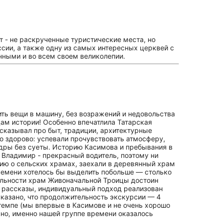
т - не раскрученные туристические места, но
сии, а также одну из самых интересных церквей с
нными и во всем своем великолепии.
ить вещи в машину, без возражений и недовольства
цам истории! Особенно впечатлила Татарская
ссказывал про быт, традиции, архитектурные
о здорово: успевали прочувствовать атмосферу,
адры без суеты. Историю Касимова и пребывания в
 Владимир - прекрасный водитель, поэтому ни
ию о сельских храмах, заехали в деревянный храм
времени хотелось бы выделить побольше — столько
тальности храм Живоначальной Троицы достоин
е рассказы, индивидуальный подход реализован
указано, что продолжительность экскурсии — 4
 темпе (мы впервые в Касимове и не очень хорошо
но, именно нашей группе времени оказалось