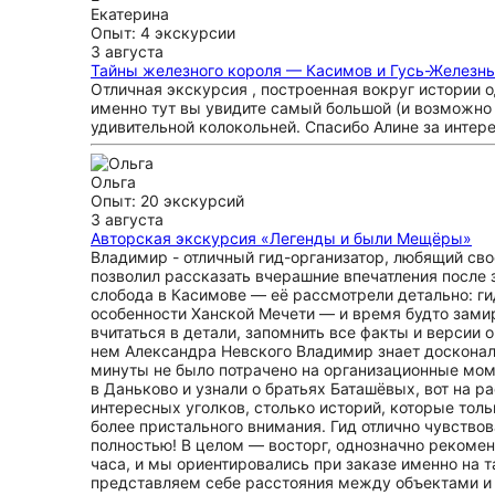
Екатерина
Опыт: 4 экскурсии
3 августа
Тайны железного короля — Касимов и Гусь-Железн
Отличная экскурсия , построенная вокруг истории 
именно тут вы увидите самый большой (и возможно
удивительной колокольней. Спасибо Алине за интер
Ольга
Опыт: 20 экскурсий
3 августа
Авторская экскурсия «Легенды и были Мещёры»
Владимир - отличный гид-организатор, любящий сво
позволил рассказать вчерашние впечатления после 
слобода в Касимове — её рассмотрели детально: ги
особенности Ханской Мечети — и время будто зами
вчитаться в детали, запомнить все факты и версии
нем Александра Невского Владимир знает доскональ
минуты не было потрачено на организационные мом
в Даньково и узнали о братьях Баташёвых, вот на 
интересных уголков, столько историй, которые то
более пристального внимания. Гид отлично чувств
полностью! В целом — восторг, однозначно рекомен
часа, и мы ориентировались при заказе именно на 
представляем себе расстояния между объектами и 