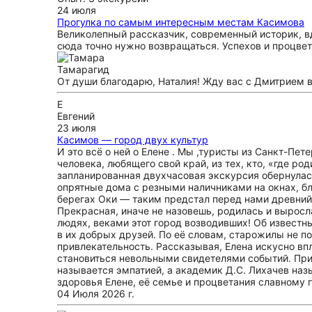
24 июля
Прогулка по самым интересным местам Касимова
Великолепный рассказчик, современный историк, в
сюда точно нужно возвращаться. Успехов и процвет
Тамара
гид
От души благодарю, Наталия! Жду вас с Дмитрием в
Е
Евгений
23 июля
Касимов — город двух культур
И это всё о ней о Елене . Мы ,туристы из Санкт-Пе
человека, любящего свой край, из тех, кто, «где ро
запланированная двухчасовая экскурсия обернулась
опрятные дома с резными наличниками на окнах, б
берегах Оки — таким предстал перед нами древний
Прекрасная, иначе не назовешь, родилась и выросл
людях, веками этот город возводивших! Об известны
в их добрых друзей. По её словам, старожилы не п
привлекательность. Рассказывая, Елена искусно вп
становиться невольными свидетелями событий. При 
называется эмпатией, а академик Д.С. Лихачев наз
здоровья Елене, её семье и процветания славному го
04 Июля 2026 г.