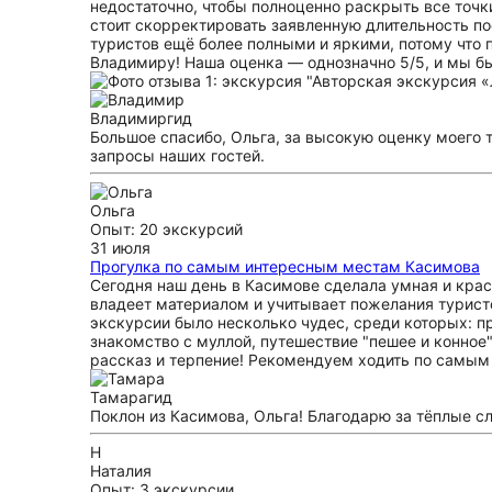
недостаточно, чтобы полноценно раскрыть все точ
стоит скорректировать заявленную длительность по
туристов ещё более полными и яркими, потому что
Владимиру! Наша оценка — однозначно 5/5, и мы б
Владимир
гид
Большое спасибо, Ольга, за высокую оценку моего 
запросы наших гостей.
Ольга
Опыт: 20 экскурсий
31 июля
Прогулка по самым интересным местам Касимова
Сегодня наш день в Касимове сделала умная и крас
владеет материалом и учитывает пожелания турист
экскурсии было несколько чудес, среди которых: п
знакомство с муллой, путешествие "пешее и конно
рассказ и терпение! Рекомендуем ходить по самым
Тамара
гид
Поклон из Касимова, Ольга! Благодарю за тёплые сл
Н
Наталия
Опыт: 3 экскурсии