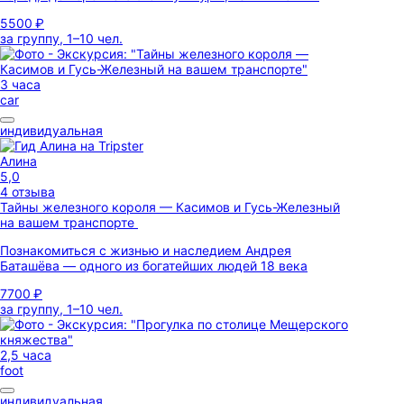
5500 ₽
за группу, 1–10 чел.
3 часа
car
индивидуальная
Алина
5,0
4 отзыва
Тайны железного короля — Касимов и Гусь-Железный
на вашем транспорте
Познакомиться с жизнью и наследием Андрея
Баташёва — одного из богатейших людей 18 века
7700 ₽
за группу, 1–10 чел.
2,5 часа
foot
индивидуальная