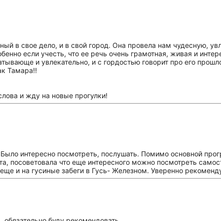
ный в свое дело, и в свой город. Она провела нам чудесную, у
бенно если учесть, что ее речь очень грамотная, живая и инте
атывающе и увлекательно, и с гордостью говорит про его прош
ак Тамара!!
слова и жду на новые прогулки!
 Было интересно посмотреть, послушать. Помимо основной про
а, посоветовала что еще интересного можно посмотреть самост
ще и на гусиные забеги в Гусь- Железном. Уверенно рекомендуе
, обязательно буду рекомендовать