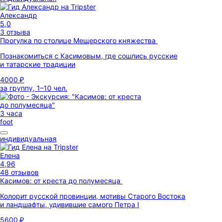
Александр
5,0
3 отзыва
Прогулка по столице Мещерского княжества
Познакомиться с Касимовым, где сошлись русские
и татарские традиции
4000 ₽
за группу, 1–10 чел.
3 часа
foot
индивидуальная
Елена
4,96
48 отзывов
Касимов: от креста до полумесяца
Колорит русской провинции, мотивы Старого Востока
и ландшафты, удивившие самого Петра I
5600 ₽