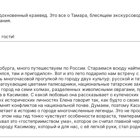
дохновенный краевед. Это все о Тамара, блесящем экскурсово
ания.
 гости!
тербурга, много путешествуем по России. Стараемся всюду найт
дился, там и пригодился». Вот и это лето подарило нам встречу 
 многочасовой прогулкой по городу двух культур: русской и т
лагоухающие цветами палисадники, национальные татарские за
 город на семи холмах, разделенных живописными оврагами, п
а в Касимове. С какой любовью она рассказывает о купеческих 
х исторических личностях Елена говорит так, как будто о свои
омнят конфликтов на национальной почве. Думаем, поэтому Ка
летает в историю о городе многочисленные легенды. Это не про
этом наш гид тонко чувствует особенности возраста, темпераме
ывал это «гостеприимством ума», которое он считал главной че
роду Касимову, который и для нас, с её легкой руки, стал родн