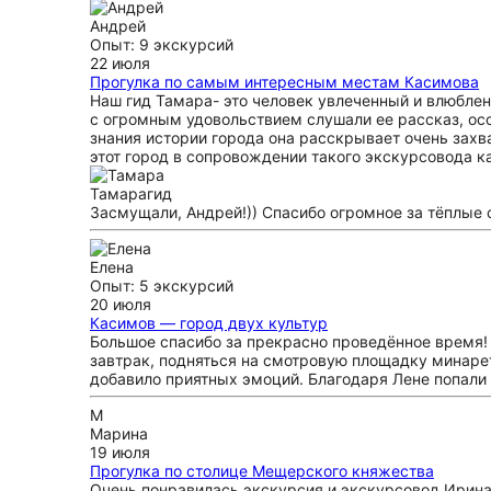
Андрей
Опыт: 9 экскурсий
22 июля
Прогулка по самым интересным местам Касимова
Наш гид Тамара- это человек увлеченный и влюблен
с огромным удовольствием слушали ее рассказ, осо
знания истории города она расскрывает очень захв
этот город в сопровождении такого экскурсовода к
Тамара
гид
Засмущали, Андрей!)) Спасибо огромное за тёплые 
Елена
Опыт: 5 экскурсий
20 июля
Касимов — город двух культур
Большое спасибо за прекрасно проведённое время!
завтрак, подняться на смотровую площадку минарет
добавило приятных эмоций. Благодаря Лене попали е
М
Марина
19 июля
Прогулка по столице Мещерского княжества
Очень понравилась экскурсия и экскурсовод Ирина