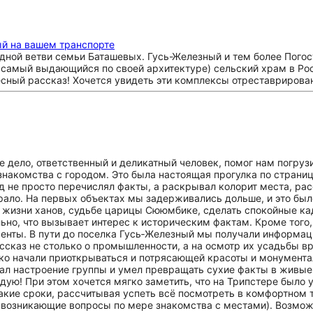
ый на вашем транспорте
одной ветви семьи Баташевых. Гусь-Железный и тем более Погос
 самый выдающийся по своей архитектуре) сельский храм в Рос
есный рассказ! Хочется увидеть эти комплексы отреставрирова
е дело, ответственный и деликатный человек, помог нам погруз
знакомства с городом. Это была настоящая прогулка по страни
д не просто перечислял факты, а раскрывал колорит места, ра
рало. На первых объектах мы задерживались дольше, и это был
 о жизни ханов, судьбе царицы Сююмбике, сделать спокойные к
но, что вызывает интерес к историческим фактам. Кроме того,
енты. В пути до поселка Гусь‑Железный мы получали информац
рассказ не столько о промышленности, а на осмотр их усадьбы 
лько начали приоткрываться и потрясающей красоты и монумен
овал настроение группы и умел превращать сухие факты в живы
дую! При этом хочется мягко заметить, что на Трипстере было 
такие сроки, рассчитывая успеть всё посмотреть в комфортном
возникающие вопросы по мере знакомства с местами). Возмож