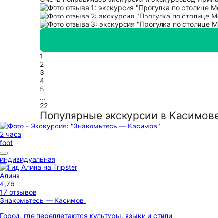
1
2
3
4
5
...
22
Популярные экскурсии в Касимов
2 часа
foot
индивидуальная
Алина
4,76
17 отзывов
Знакомьтесь — Касимов
Город, где переплетаются культуры, языки и стили