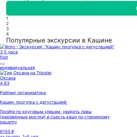
1
2
3
4
Популярные экскурсии в Кашине
3,5 часа
foot
индивидуальная
Оксана
4,83
Рейтинг организатора
Кашин: прогулка с дегустацией
Пройти по круговым улицам, увидеть лавы
(деревянные мостки) и съесть кашу по старинному
рецепту
6150 ₽
за группу, 1–5 чел.