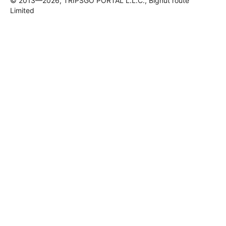
© 2013—2026, TRIPSGO PORTAL L.L.C., Bignut route
Limited