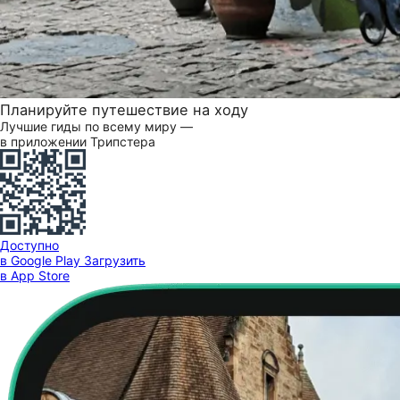
Планируйте путешествие на ходу
Лучшие гиды по всему миру —
в приложении Трипстера
Доступно
в Google Play
Загрузить
в App Store