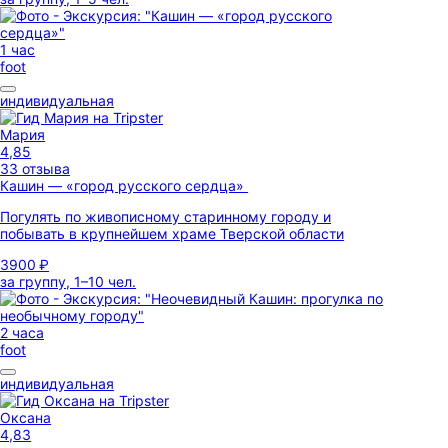
1 час
foot
индивидуальная
Мария
4,85
33 отзыва
Кашин — «город русского сердца»
Погулять по живописному старинному городу и
побывать в крупнейшем храме Тверской области
3900 ₽
за группу, 1–10 чел.
2 часа
foot
индивидуальная
Оксана
4,83