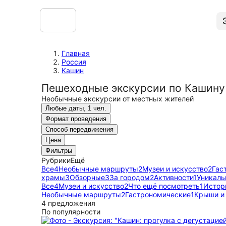
Главная
Россия
Кашин
Пешеходные экскурсии по Кашину
Необычные экскурсии от местных жителей
Любые даты, 1 чел.
Формат проведения
Способ передвижения
Цена
Фильтры
Рубрики
Ещё
Все
4
Необычные маршруты
2
Музеи и искусство
2
Гас
храмы
3
Обзорные
3
За городом
2
Активности
1
Уникаль
Все
4
Музеи и искусство
2
Что ещё посмотреть
1
Истор
Необычные маршруты
2
Гастрономические
1
Крыши и
4 предложения
По популярности