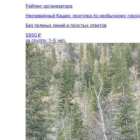
Рейтинг организатора
Неочевидный Кашин: прогулка по необычному горо
Без прямых линий и простых ответов
5950 ₽
за группу, 1–5 чел.