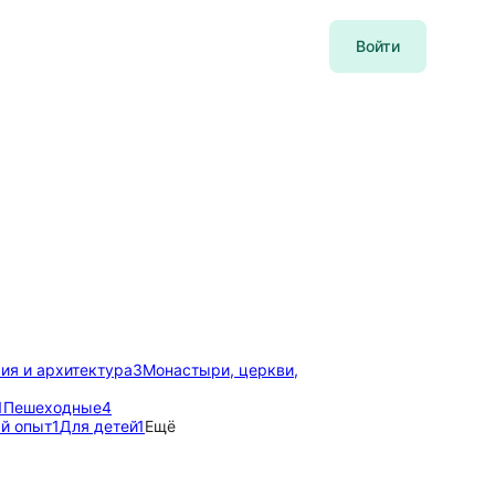
Войти
ия и архитектура
3
Монастыри, церкви,
1
Пешеходные
4
й опыт
1
Для детей
1
Ещё