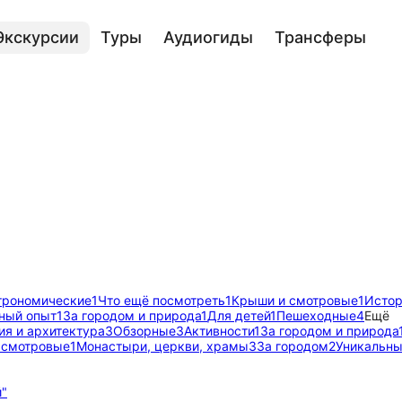
Экскурсии
Туры
Аудиогиды
Трансферы
трономические
1
Что ещё посмотреть
1
Крыши и смотровые
1
Истор
ный опыт
1
За городом и природа
1
Для детей
1
Пешеходные
4
Ещё
ия и архитектура
3
Обзорные
3
Активности
1
За городом и природа
 смотровые
1
Монастыри, церкви, храмы
3
За городом
2
Уникальны