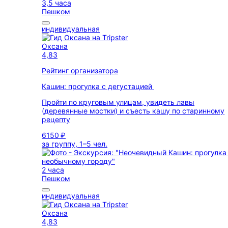
3,5 часа
Пешком
индивидуальная
Оксана
4,83
Рейтинг организатора
Кашин: прогулка с дегустацией
Пройти по круговым улицам, увидеть лавы
(деревянные мостки) и съесть кашу по старинному
рецепту
6150 ₽
за группу, 1–5 чел.
2 часа
Пешком
индивидуальная
Оксана
4,83