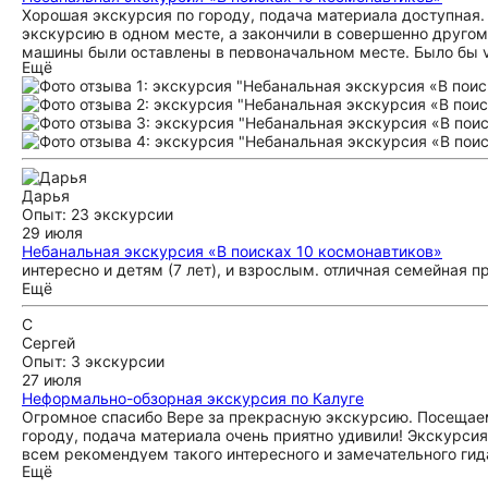
Хорошая экскурсия по городу, подача материала доступная.
экскурсию в одном месте, а закончили в совершенно другом,
машины были оставлены в первоначальном месте. Было бы у
Ещё
бы удобнее если бы карты с космонавтиками (которую вы при
хотя бы часть карты, что бы для детей это был как квест и о
поискали космонавтиков и погуляли.
Дарья
Опыт: 23 экскурсии
29 июля
Небанальная экскурсия «В поисках 10 космонавтиков»
интересно и детям (7 лет), и взрослым. отличная семейная п
Ещё
С
Сергей
Опыт: 3 экскурсии
27 июля
Неформально-обзорная экскурсия по Калуге
Огромное спасибо Вере за прекрасную экскурсию. Посещаем 
городу, подача материала очень приятно удивили! Экскурсия
всем рекомендуем такого интересного и замечательного гид
Ещё