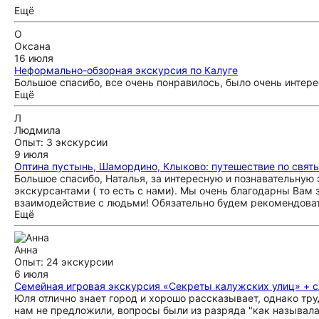
Ещё
О
Оксана
16 июля
Неформально-обзорная экскурсия по Калуге
Большое спасибо, все очень понравилось, было очень интере
Ещё
Л
Людмила
Опыт: 3 экскурсии
9 июля
Оптина пустынь, Шамордино, Клыково: путешествие по свят
Большое спасибо, Наталья, за интересную и познавательную
экскурсантами ( то есть с нами). Мы очень благодарны Вам 
взаимодействие с людьми! Обязательно будем рекомендоват
Ещё
села Ловцы.
Анна
Опыт: 24 экскурсии
6 июля
Семейная игровая экскурсия «Секреты калужских улиц» + с
Юля отлично знает город и хорошо рассказывает, однако тру
нам не предложили, вопросы были из разряда "как называлас