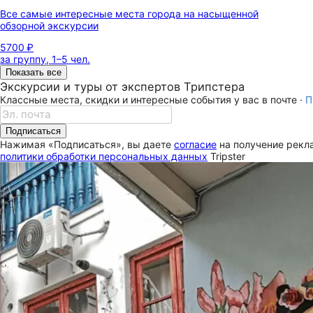
Все самые интересные места города на насыщенной
обзорной экскурсии
5700 ₽
за группу, 1–5 чел.
Показать все
Экскурсии и туры от экспертов Трипстера
Классные места, скидки и интересные события у вас в почте ·
П
Подписаться
Нажимая «Подписаться», вы даете
согласие
на получение рекла
политики обработки персональных данных
Tripster