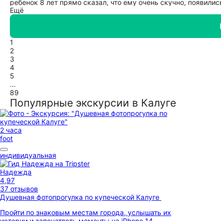
ребенок 8 лет прямо сказал, что ему очень скучно, появилис
Ещё
путешественники, много раз бывали в разных городах имен
детям, раз уж заявлена "семейная" экскурсия. Обычно этот 
(букв, шифров), в идеальном случае - какие-то сундучки, 
материал. Как минимум, "космонавтики" могли бы стать ст
1
Путешествовали по Туле и Калуге 6 дней, заказывали на Три
2
ребенка, и у взрослых, увы. Хотя знание города, конечно, у 
3
4
5
...
89
Популярные экскурсии в Калуге
2 часа
foot
индивидуальная
Надежда
4,97
37 отзывов
Душевная фотопрогулка по купеческой Калуге
Пройти по знаковым местам города, услышать их
истории и запечатлеть моменты на iPhone 14