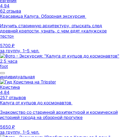
Евгения
4,94
62 отзыва
Красавица Калуга. Обзорная экскурсия
Изучить старинную архитектуру, отыскать след
древней крепости, узнать, с чем едят «калужское
тесто»
5700 ₽
за группу, 1–5 чел.
2,5 часа
foot
индивидуальная
Кристина
4,84
257 отзывов
Калуга от купцов до космонавтов
Знакомство со старинной архитектурой и космической
историей города на обзорной прогулке
5650 ₽
за группу, 1–5 чел.