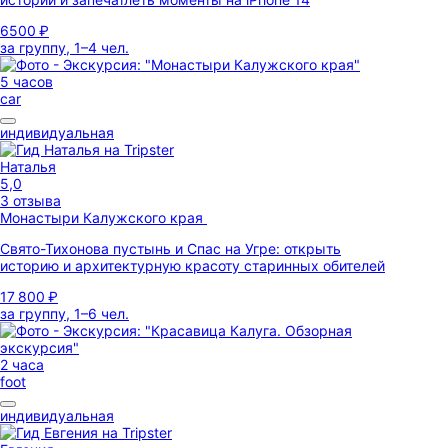
6500 ₽
за группу, 1–4 чел.
5 часов
car
индивидуальная
Наталья
5,0
3 отзыва
Монастыри Калужского края
Свято-Тихонова пустынь и Спас на Угре: открыть
историю и архитектурную красоту старинных обителей
17 800 ₽
за группу, 1–6 чел.
2 часа
foot
индивидуальная