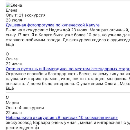
Елена
Опыт: 21 экскурсия
23 июля
Душевная фотопрогулка по купеческой Калуге
Были на экскурсии с Надеждой 23 июля. Маршрут отличный, 
сыну 17 лет. Я в Калуге была уже более 10 раз, но узнала д
ставшего любимым города. До экскурсии ходила с аудиогидо
Ещё
информативнее. С удовольствием рекомендую Надежду всем
О
Ольга
22 июля
Оптина пустынь и Шамордино: по местам легендарных стар
Огромное спасибо и благодарность Елене, нашему гиду за 
слушали историю храмов , икон, святых старцев, монахинь. 
возраста. И всем было интересно. С уважением Ольга , Макс
Ещё
М
Мария
Опыт: 4 экскурсии
22 июля
Небанальная экскурсия «В поисках 10 космонавтиков»
экскурсовод Варвара очень умная , милая и интересная ! с 
рекомендуем 👍