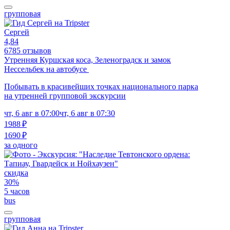
групповая
Сергей
4,84
6785 отзывов
Утренняя Куршская коса, Зеленоградск и замок
Нессельбек на автобусе
Побывать в красивейших точках национального парка
на утренней групповой экскурсии
чт, 6 авг в 07:00
чт, 6 авг в 07:30
1988 ₽
1690 ₽
за одного
скидка
30%
5 часов
bus
групповая