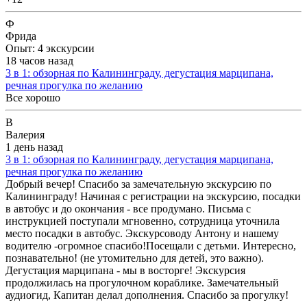
Ф
Фрида
Опыт: 4 экскурсии
18 часов назад
3 в 1: обзорная по Калининграду, дегустация марципана,
речная прогулка по желанию
Все хорошо
В
Валерия
1 день назад
3 в 1: обзорная по Калининграду, дегустация марципана,
речная прогулка по желанию
Добрый вечер! Спасибо за замечательную экскурсию по
Калининграду! Начиная с регистрации на экскурсию, посадки
в автобус и до окончания - все продумано. Письма с
инструкцией поступали мгновенно, сотрудница уточнила
место посадки в автобус. Экскурсоводу Антону и нашему
водителю -огромное спасибо!Посещали с детьми. Интересно,
познавательно! (не утомительно для детей, это важно).
Дегустация марципана - мы в восторге! Экскурсия
продолжилась на прогулочном кораблике. Замечательный
аудиогид, Капитан делал дополнения. Спасибо за прогулку!