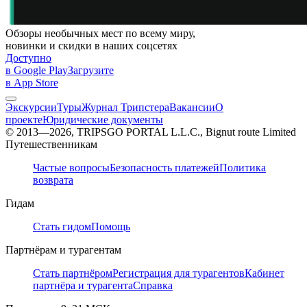
Обзоры необычных мест по всему миру,
новинки и скидки в наших соцсетях
Доступно
в Google Play
Загрузите
в App Store
Экскурсии
Туры
Журнал Трипстера
Вакансии
О
проекте
Юридические документы
© 2013—2026, TRIPSGO PORTAL L.L.C., Bignut route Limited
Путешественникам
Частые вопросы
Безопасность платежей
Политика
возврата
Гидам
Стать гидом
Помощь
Партнёрам и турагентам
Стать партнёром
Регистрация для турагентов
Кабинет
партнёра и турагента
Справка