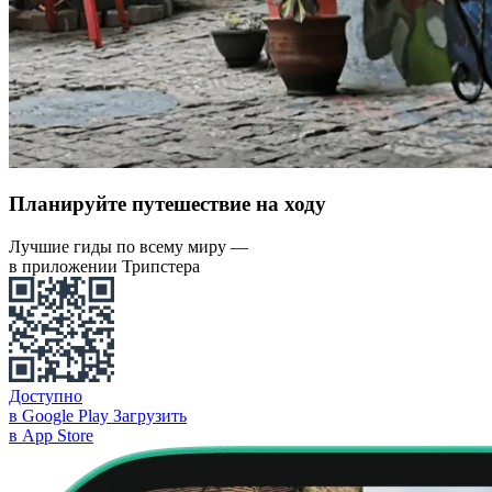
Планируйте путешествие на ходу
Лучшие гиды по всему миру —
в приложении Трипстера
Доступно
в Google Play
Загрузить
в App Store