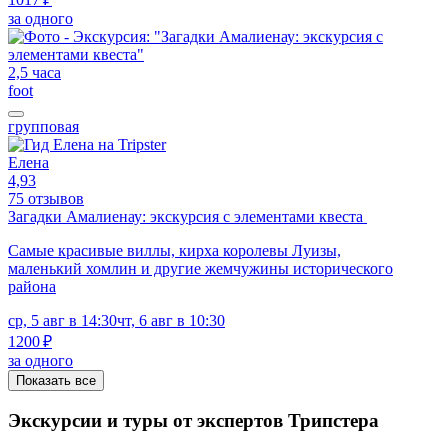
за одного
2,5 часа
foot
групповая
Елена
4,93
75 отзывов
Загадки Амалиенау: экскурсия с элементами квеста
Самые красивые виллы, кирха королевы Луизы,
маленький хомлин и другие жемчужины исторического
района
ср, 5 авг в 14:30
чт, 6 авг в 10:30
1200 ₽
за одного
Показать все
Экскурсии и туры от экспертов Трипстера