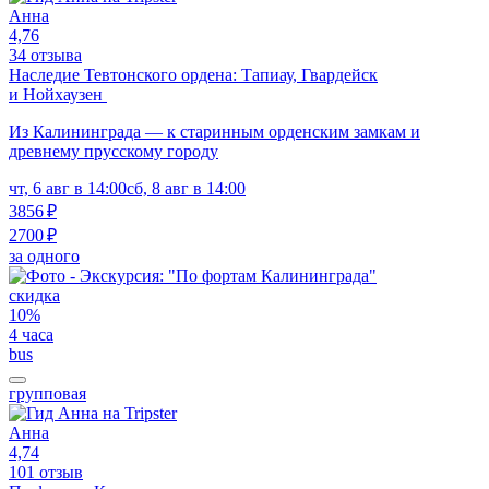
Анна
4,76
34 отзыва
Наследие Тевтонского ордена: Тапиау, Гвардейск
и Нойхаузен
Из Калининграда — к старинным орденским замкам и
древнему прусскому городу
чт, 6 авг в 14:00
сб, 8 авг в 14:00
3856 ₽
2700 ₽
за одного
скидка
10%
4 часа
bus
групповая
Анна
4,74
101 отзыв