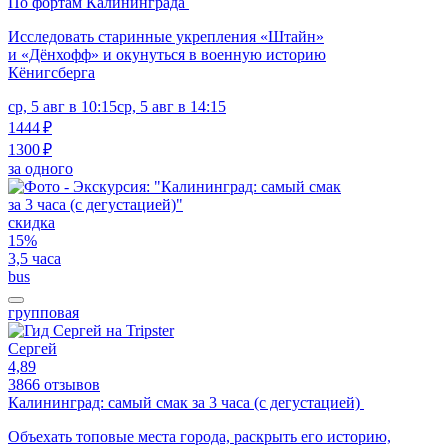
По фортам Калининграда
Исследовать старинные укрепления «Штайн»
и «Дёнхофф» и окунуться в военную историю
Кёнигсберга
ср, 5 авг в 10:15
ср, 5 авг в 14:15
1444 ₽
1300 ₽
за одного
скидка
15%
3,5 часа
bus
групповая
Сергей
4,89
3866 отзывов
Калининград: самый смак за 3 часа (с дегустацией)
Объехать топовые места города, раскрыть его историю,