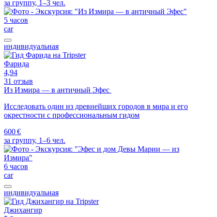
за группу, 1–3 чел.
5 часов
car
индивидуальная
Фарида
4,94
31 отзыв
Из Измира — в античный Эфес
Исследовать один из древнейших городов в мира и его
окрестности с профессиональным гидом
600 €
за группу, 1–6 чел.
6 часов
car
индивидуальная
Джихангир