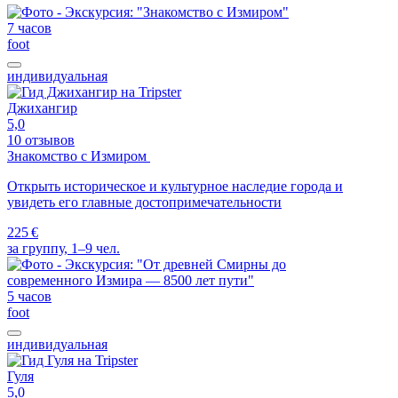
7 часов
foot
индивидуальная
Джихангир
5,0
10 отзывов
Знакомство с Измиром
Открыть историческое и культурное наследие города и
увидеть его главные достопримечательности
225 €
за группу, 1–9 чел.
5 часов
foot
индивидуальная
Гуля
5,0