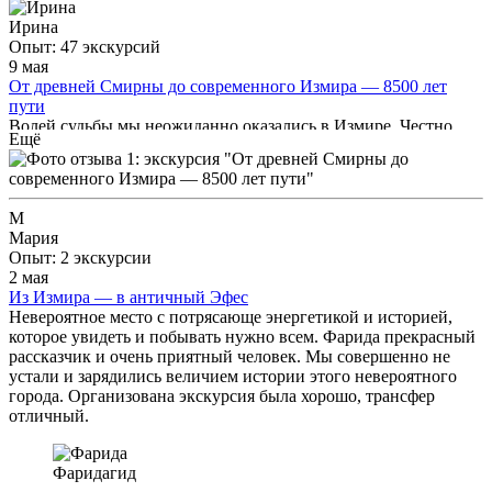
Ирина
Опыт: 47 экскурсий
9 мая
От древней Смирны до современного Измира — 8500 лет
пути
Волей судьбы мы неожиданно оказались в Измире. Честно
Ещё
говоря, Измир не город для экскурсий. Но мы отлично
провели время, посетили музей Ататюрка, и узнали много
нового и интересного, пообедали вкуснейщей рыбой и
сходили на развалины. Поэтому спасибо большое, что Вы
М
были с нами и не дали заскучать.
Мария
Опыт: 2 экскурсии
2 мая
Из Измира — в античный Эфес
Невероятное место с потрясающе энергетикой и историей,
которое увидеть и побывать нужно всем. Фарида прекрасный
рассказчик и очень приятный человек. Мы совершенно не
устали и зарядились величием истории этого невероятного
города. Организована экскурсия была хорошо, трансфер
отличный.
Фарида
гид