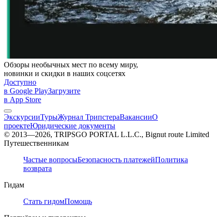
Обзоры необычных мест по всему миру,
новинки и скидки в наших соцсетях
Доступно
в Google Play
Загрузите
в App Store
Экскурсии
Туры
Журнал Трипстера
Вакансии
О
проекте
Юридические документы
© 2013—2026, TRIPSGO PORTAL L.L.C., Bignut route Limited
Путешественникам
Частые вопросы
Безопасность платежей
Политика
возврата
Гидам
Стать гидом
Помощь