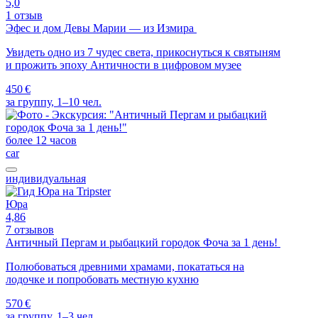
5,0
1 отзыв
Эфес и дом Девы Марии — из Измира
Увидеть одно из 7 чудес света, прикоснуться к святыням
и прожить эпоху Античности в цифровом музее
450 €
за группу, 1–10 чел.
более 12 часов
car
индивидуальная
Юра
4,86
7 отзывов
Античный Пергам и рыбацкий городок Фоча за 1 день!
Полюбоваться древними храмами, покататься на
лодочке и попробовать местную кухню
570 €
за группу, 1–3 чел.