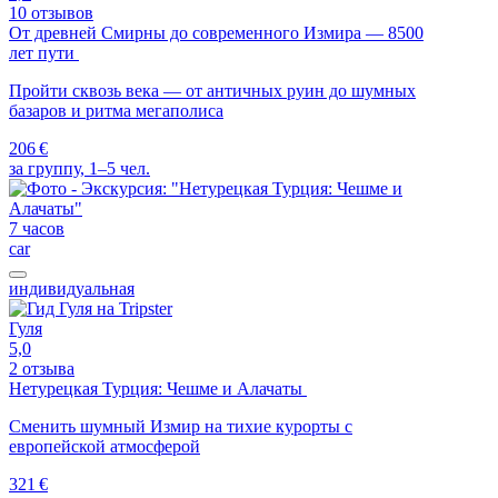
10 отзывов
От древней Смирны до современного Измира — 8500
лет пути
Пройти сквозь века — от античных руин до шумных
базаров и ритма мегаполиса
206 €
за группу, 1–5 чел.
7 часов
car
индивидуальная
Гуля
5,0
2 отзыва
Нетурецкая Турция: Чешме и Алачаты
Сменить шумный Измир на тихие курорты с
европейской атмосферой
321 €