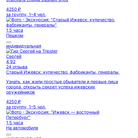
4250 ₽
за группу, 1–4 чел.
1,5 часа
Пешком
индивидуальная
Сергей
4,92
24 отзыва
Старый Ижевск: купечество, фабриканты, генералы
Узнать, как жили простые обыватели и первые лица
города, открыть секрет успеха ижевских
оружейников
4250 ₽
за группу, 1–5 чел.
1,5 часа
На автомобиле