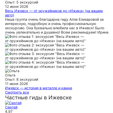
Опыт: 5 экскурсий
12 июня 2026
Весь Ижевск — от оружейников до «Ижика» (на вашем
авто)
Наша группа очень благодарна гиду Алле Елизаровой за
интересную, подробную и очень профессиональную
экскурсию. Она буквально влюбила нас в Ижевск! Было
очень увлекательно и душевно! Всем рекомендуем! Ирина
Ольга
Опыт: 8 экскурсий
11 июня 2026
Ижевск — история в металле и камне
Экскурси понравилась. Василий прекрасный экскурсовод
Смотреть все
с огромными знаниями о своём городе. Рассказал и
Частные гиды в Ижевске
показал всё достопримечательности. Отличный маршрут.
Спасибо.
Сергей
ещё
4,97