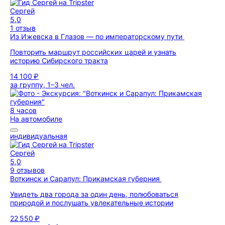
Сергей
5,0
1 отзыв
Из Ижевска в Глазов — по императорскому пути
Повторить маршрут российских царей и узнать
историю Сибирского тракта
14 100 ₽
за группу, 1–3 чел.
8 часов
На автомобиле
индивидуальная
Сергей
5,0
9 отзывов
Воткинск и Сарапул: Прикамская губерния
Увидеть два города за один день, полюбоваться
природой и послушать увлекательные истории
22 550 ₽