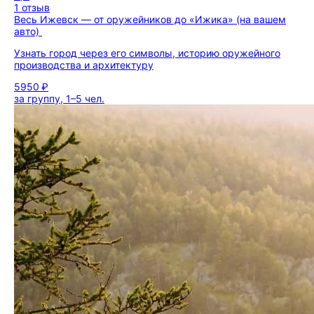
1 отзыв
Весь Ижевск — от оружейников до «Ижика» (на вашем
авто)
Узнать город через его символы, историю оружейного
производства и архитектуру
5950 ₽
за группу, 1–5 чел.