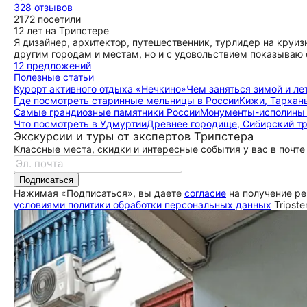
328 отзывов
2172 посетили
12 лет на Трипстере
Я дизайнер, архитектор, путешественник, турлидер на круиз
другим городам и местам, но и с удовольствием показываю 
12 предложений
Полезные статьи
Курорт активного отдыха «Нечкино»
Чем заняться зимой и ле
Где посмотреть старинные мельницы в России
Кижи, Тархан
Самые грандиозные памятники России
Монументы-исполины 
Что посмотреть в Удмуртии
Древнее городище, Сибирский тр
Экскурсии и туры от экспертов Трипстера
Классные места, скидки и интересные события у вас в почте
Подписаться
Нажимая «Подписаться», вы даете
согласие
на получение ре
условиями политики обработки персональных данных
Tripste