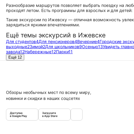
Разнообразие маршрутов позволяет выбрать поездку на любо
проходят летом. Есть программы для взрослых и для детей:
Такие экскурсии по Ижевску — отличная возможность увлек
зарядиться яркими впечатлениями.
Ещё темы экскурсий в Ижевске
Для студентов
4
Для пенсионеров
4
Вечерние
4
Городские экск
выходные
2
Зимой
2
Для школьников
9
Осенью
13
Увидеть главн
завода
12
Набережные
12
Парки
11
Ещё 12
Обзоры необычных мест по всему миру,
новинки и скидки в наших соцсетях
Доступно
Загрузите
в Google Play
в App Store