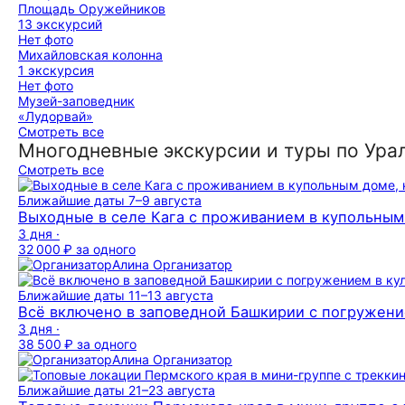
Площадь Оружейников
13 экскурсий
Нет фото
Михайловская колонна
1 экскурсия
Нет фото
Музей-заповедник
«Лудорвай»
Смотреть все
Многодневные экскурсии и туры по Ура
Смотреть все
Ближайшие даты
7–9 августа
Выходные в селе Кага с проживанием в купольным 
3 дня ·
32 000 ₽
за одного
Алина
Организатор
Ближайшие даты
11–13 августа
Всё включено в заповедной Башкирии с погружени
3 дня ·
38 500 ₽
за одного
Алина
Организатор
Ближайшие даты
21–23 августа