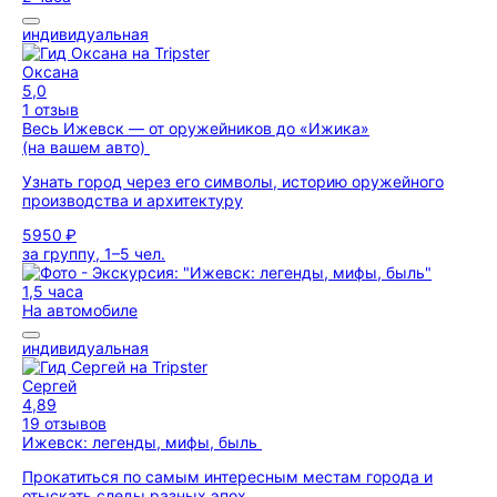
индивидуальная
Оксана
5,0
1 отзыв
Весь Ижевск — от оружейников до «Ижика»
(на вашем авто)
Узнать город через его символы, историю оружейного
производства и архитектуру
5950 ₽
за группу, 1–5 чел.
1,5 часа
На автомобиле
индивидуальная
Сергей
4,89
19 отзывов
Ижевск: легенды, мифы, быль
Прокатиться по самым интересным местам города и
отыскать следы разных эпох