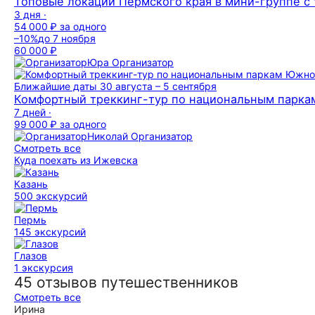
Топовые локации Пермского края в мини-группе с
3 дня ·
54 000 ₽
за одного
–10%
до 7 ноября
60 000 ₽
Юра
Организатор
Ближайшие даты
30 августа – 5 сентября
Комфортный треккинг-тур по национальным парка
7 дней ·
99 000 ₽
за одного
Николай
Организатор
Смотреть все
Куда поехать из Ижевска
Казань
500 экскурсий
Пермь
145 экскурсий
Глазов
1 экскурсия
45 отзывов путешественников
Смотреть все
Ирина