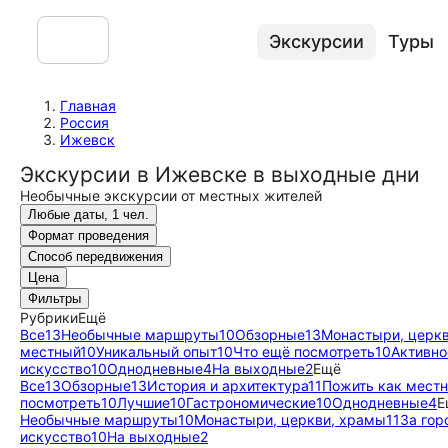
Экскурсии
Туры
Главная
Россия
Ижевск
Экскурсии в Ижевске в выходные дни
Необычные экскурсии от местных жителей
Любые даты, 1 чел.
Формат проведения
Способ передвижения
Цена
Фильтры
Рубрики
Ещё
Все
13
Необычные маршруты
10
Обзорные
13
Монастыри, церк
местный
10
Уникальный опыт
10
Что ещё посмотреть
10
Активно
искусство
10
Однодневные
4
На выходные
2
Ещё
Все
13
Обзорные
13
История и архитектура
11
Пожить как мест
посмотреть
10
Лучшие
10
Гастрономические
10
Однодневные
4
Е
Необычные маршруты
10
Монастыри, церкви, храмы
11
За гор
искусство
10
На выходные
2