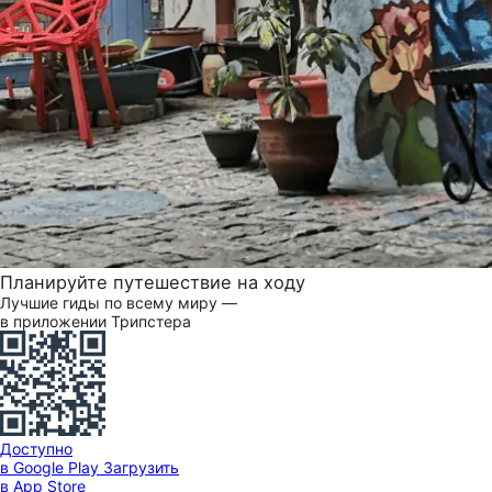
Планируйте путешествие на ходу
Лучшие гиды по всему миру —
в приложении Трипстера
Доступно
в Google Play
Загрузить
в App Store