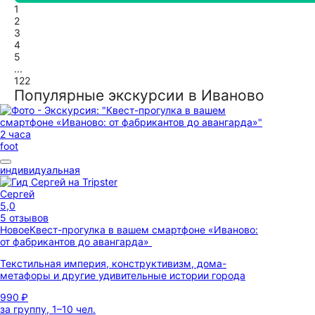
1
2
3
4
5
...
122
Популярные экскурсии в Иваново
2 часа
foot
индивидуальная
Сергей
5,0
5 отзывов
Новое
Квест-прогулка в вашем смартфоне «Иваново:
от фабрикантов до авангарда»
Текстильная империя, конструктивизм, дома-
метафоры и другие удивительные истории города
990 ₽
за группу, 1–10 чел.