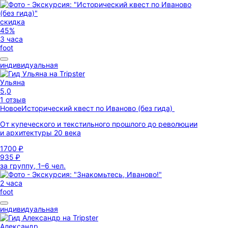
скидка
45%
3 часа
foot
индивидуальная
Ульяна
5,0
1 отзыв
Новое
Исторический квест по Иваново (без гида)
От купеческого и текстильного прошлого до революции
и архитектуры 20 века
1700 ₽
935 ₽
за группу, 1–6 чел.
2 часа
foot
индивидуальная
Александр