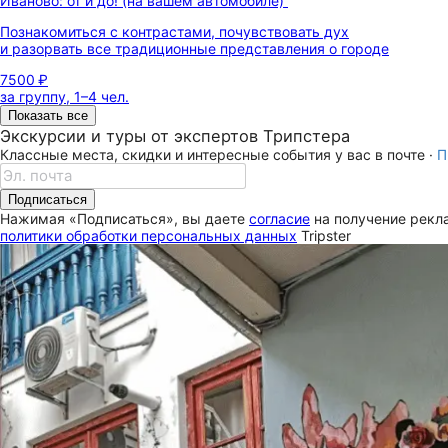
Иваново: от и до! (на вашем автомобиле)
Познакомиться с контрастами, почувствовать дух
и разорвать все традиционные представления о городе
7500 ₽
за группу, 1–4 чел.
Показать все
Экскурсии и туры от экспертов Трипстера
Классные места, скидки и интересные события у вас в почте ·
П
Подписаться
Нажимая «Подписаться», вы даете
согласие
на получение рекла
политики обработки персональных данных
Tripster