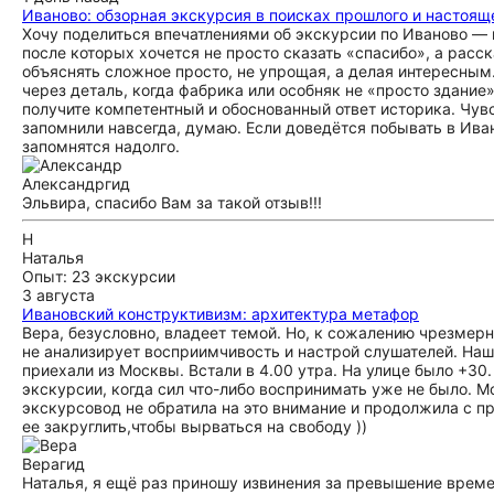
Иваново: обзорная экскурсия в поисках прошлого и настоящ
Хочу поделиться впечатлениями об экскурсии по Иваново — 
после которых хочется не просто сказать «спасибо», а расс
объяснять сложное просто, не упрощая, а делая интересным.
через деталь, когда фабрика или особняк не «просто здание
получите компетентный и обоснованный ответ историка. Чу
запомнили навсегда, думаю. Если доведётся побывать в Иван
запомнятся надолго.
Александр
гид
Эльвира, спасибо Вам за такой отзыв!!!
Н
Наталья
Опыт: 23 экскурсии
3 августа
Ивановский конструктивизм: архитектура метафор
Вера, безусловно, владеет темой. Но, к сожалению чрезмерн
не анализирует восприимчивость и настрой слушателей. Наша
приехали из Москвы. Встали в 4.00 утра. На улице было +30
экскурсии, когда сил что-либо воспринимать уже не было. Мо
экскурсовод не обратила на это внимание и продолжила с 
ее закруглить,чтобы вырваться на свободу ))
Вера
гид
Наталья, я ещё раз приношу извинения за превышение време