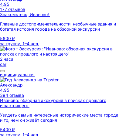
4,95
177 отзывов
Знакомьтесь, Иваново!
Главные достопримечательности, необычные здания и
богатая история города на обзорной экскурсии
5600 ₽
за группу, 1–4 чел.
2 часа
car
индивидуальная
Александр
4,95
394 отзыва
Иваново: обзорная экскурсия в поисках прошлого
и настоящего
Увидеть самые интересные исторические места города
и то, чем он живёт сегодня
5400 ₽
за группу, 1–4 чел.