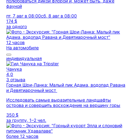
полюбоваться дикой флорой и, может быть, даже
фауной
пт, 7 авг в 08:00
сб, 8 авг в 08:00
174 $
за одного
12 часов
На автомобиле
индивидуальная
Чанука
4,0
3 отзыва
Горная Шри-Ланка: Малый пик Адама, водопад Равана
и Девятиарочный мост
Исследовать самые выразительные ландшафты
острова и совершить восхождение на вершину горы
350 $
за группу, 1–2 чел.
более 12 часов