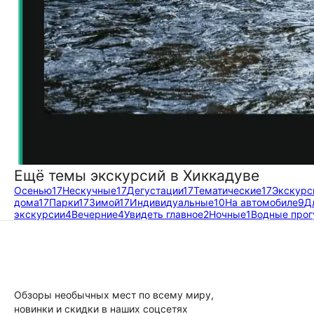
Ещё темы экскурсий в Хиккадуве
Осенью
17
Нескучные
17
Дегустации
17
Тематические
17
Экскурс
дома
17
Парки
17
Зимой
17
Индивидуальные
10
На автомобиле
9
Д
экскурсии
4
Вечерние
4
Увидеть главное
2
Ночные
1
Водные прог
Обзоры необычных мест по всему миру,
новинки и скидки в наших соцсетях