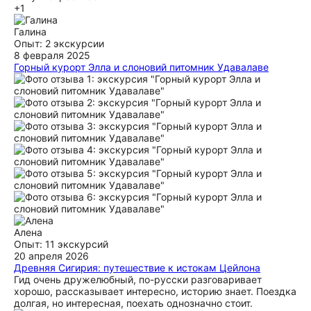
+1
Галина
Опыт: 2 экскурсии
8 февраля 2025
Горный курорт Элла и слоновий питомник Удавалаве
Экскурсия нам очень понравилась! Прошла комфортно и
время в дороге пролетело незаметно! Гид много
рассказывал и отвечал на все наши вопросы про Шри-
Ланку 😍, чем еще больше влюбил в это место❤️ вообще
гид был очень заботлив, ждал нас всегда, если мы
тормозили по маршруту, фотографировал в лучших
локациях, подобрал время посещения туристических мест
( в частности поезда) когда будет поменьше туристов,
завез в магазин вкусного чая 👌 Я такого детского восторга
и радости от каждой локации давно не испытывала. Всем
советую эту экскурсию с данной компанией!!! 👍
ещё
Алена
Опыт: 11 экскурсий
20 апреля 2026
Древняя Сигирия: путешествие к истокам Цейлона
Гид очень дружелюбный, по-русски разговаривает
хорошо, рассказывает интересно, историю знает. Поездка
долгая, но интересная, поехать однозначно стоит.