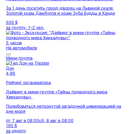
За 1 день посетить город-дворец на Львиной скале,
Золотой храм Дамбулла и храм Зуба Будды в Канди
500 $
за группу, 1–2 чел.
5 часов
На автомобиле
Мини-группа
Дон
4,86
Рейтинг организатора
Дайвинг в мини-группе «Тайны подводного мира
Хиккадувы»
Полюбоваться нетронутой загадочной цивилизацией на
дне моря
пт, 7 авг в 08:00
сб, 8 авг в 08:00
195 $
за одного