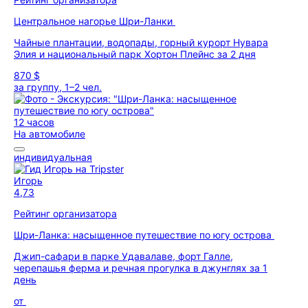
Центральное нагорье Шри-Ланки
Чайные плантации, водопады, горный курорт Нувара
Элия и национальный парк Хортон Плейнс за 2 дня
870 $
за группу, 1–2 чел.
12 часов
На автомобиле
индивидуальная
Игорь
4,73
Рейтинг организатора
Шри-Ланка: насыщенное путешествие по югу острова
Джип-сафари в парке Удавалаве, форт Галле,
черепашья ферма и речная прогулка в джунглях за 1
день
от