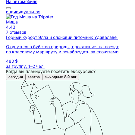
На автомобиле
индивидуальная
Миша
4,43
7 отзывов
Горный курорт Элла и слоновий питомник Удавалаве
Окунуться в буйство природы, прокатиться на поезде
по красивому маршруту и понаблюдать за слонятами
480 $
за группу, 1–2 чел.
Когда вы планируете посетить экскурсию?
сегодня
завтра
выходные 8-9 авг