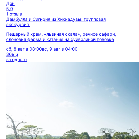
Дон
5,0
1 отзыв
Дамбулла и Сигирия из Хиккадувы: групповая
экскурсия
Пещерный храм, «львиная скала», речное сафари,
слоновья ферма и катание на буйволиной повозке
сб, 8 авг в 08:00
вс, 9 авг в 04:00
369 $
за одного