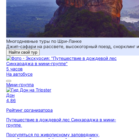
Многодневные туры по Шри-Ланке
Джип-сафари на рассвете, высокогорный поезд, снорклинг и
Найти свой тур
5 часов
На автобусе
Мини-группа
Дон
4,86
Рейтинг организатора
Путешествие в дождевой лес Синхараджа в мини-
группе
Прогуляться по живописному заповеднику,