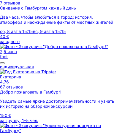
7 отзывов
Свидание с Гамбургом каждый день
Два часа, чтобы влюбиться в город: история,
атмосфера и неожиданные факты от местных жителей
сб, 8 авг в 15:15
вс, 9 авг в 15:15
40 €
за одного
2,5 часа
foot
индивидуальная
Екатерина
4,76
67 отзывов
Добро пожаловать в Гамбург!
Увидеть самые яркие достопримечательности и узнать
их историю на обзорной экскурсии
150 €
за группу, 1–5 чел.