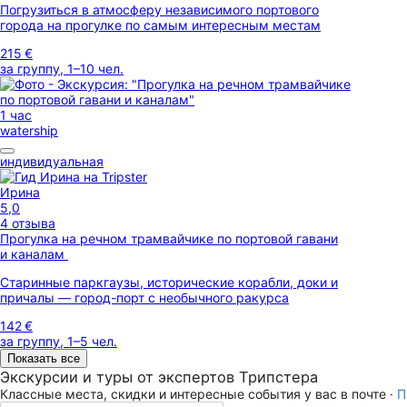
Погрузиться в атмосферу независимого портового
города на прогулке по самым интересным местам
215 €
за группу, 1–10 чел.
1 час
watership
индивидуальная
Ирина
5,0
4 отзыва
Прогулка на речном трамвайчике по портовой гавани
и каналам
Старинные паркгаузы, исторические корабли, доки и
причалы — город-порт с необычного ракурса
142 €
за группу, 1–5 чел.
Показать все
Экскурсии и туры от экспертов Трипстера
Классные места, скидки и интересные события у вас в почте ·
П