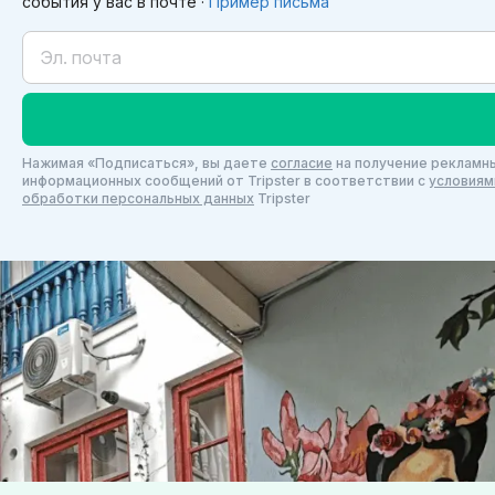
события у вас в почте ·
Пример письма
Нажимая «Подписаться», вы даете
согласие
на получение рекламны
информационных сообщений от Tripster в соответствии c
условиям
обработки персональных данных
Tripster