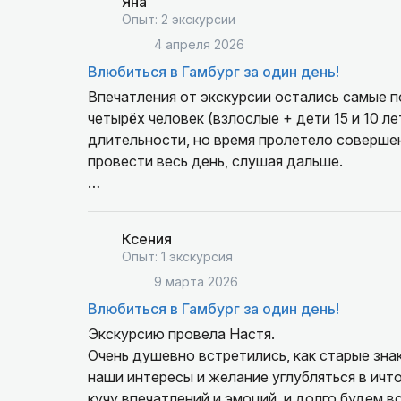
Яна
Опыт: 2 экскурсии
4 апреля 2026
Влюбиться в Гамбург за один день!
Впечатления от экскурсии остались самые п
четырёх человек (взлослые + дети 15 и 10 л
длительности, но время пролетело совершен
провести весь день, слушая дальше.
Маршрут был тщательно продуман и позволи
познакомиться с множеством интересных фак
Ксения
Опыт: 1 экскурсия
9 марта 2026
Подача была очень живая и лёгкая, внимани
Влюбиться в Гамбург за один день!
ценно, что удалось заинтересовать и детей,
знает, с какого ракурса и где лучше сделат
Экскурсию провела Настя.
Очень душевно встретились, как старые зна
Название экскурсии «Влюбиться в Гамбург з
наши интересы и желание углубляться в ичторию. Много что 
ярких впечатлений и очень тёплым отношени
кучу впечатлений и эмоций, и долго будем вс