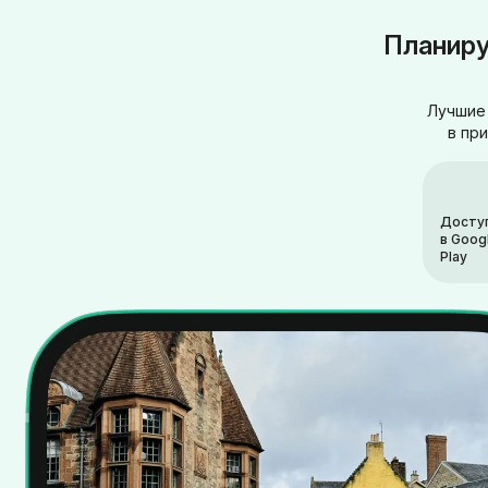
Планиру
Лучшие 
в пр
Досту
в Goog
Play