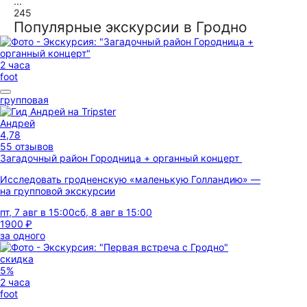
...
245
Популярные экскурсии в Гродно
2 часа
foot
групповая
Андрей
4,78
55 отзывов
Загадочный район Городница + органный концерт
Исследовать гродненскую «маленькую Голландию» —
на групповой экскурсии
пт, 7 авг в 15:00
сб, 8 авг в 15:00
1900 ₽
за одного
скидка
5%
2 часа
foot