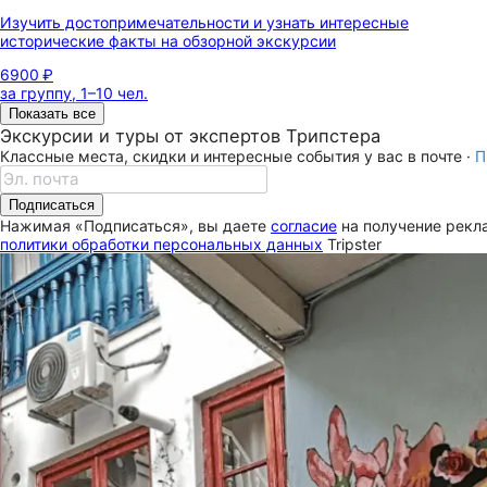
Изучить достопримечательности и узнать интересные
исторические факты на обзорной экскурсии
6900 ₽
за группу, 1–10 чел.
Показать все
Экскурсии и туры от экспертов Трипстера
Классные места, скидки и интересные события у вас в почте ·
П
Подписаться
Нажимая «Подписаться», вы даете
согласие
на получение рекла
политики обработки персональных данных
Tripster