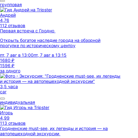
групповая
Андрей
4,76
112 отзывов
Первая встреча с Гродно
Открыть богатое наследие города на обзорной
прогулке по историческому центру
пт, 7 авг в 13:00
пт, 7 авг в 13:15
1680 ₽
1596 ₽
за одного
3,5 часа
car
индивидуальная
Игорь
4,99
113 отзывов
Гродненские must-see, их легенды и история — на
автопешеходной экскурсии