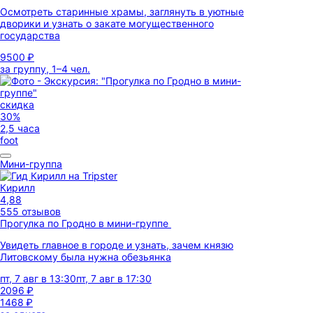
Осмотреть старинные храмы, заглянуть в уютные
дворики и узнать о закате могущественного
государства
9500 ₽
за группу, 1–4 чел.
скидка
30%
2,5 часа
foot
Мини-группа
Кирилл
4,88
555 отзывов
Прогулка по Гродно в мини-группе
Увидеть главное в городе и узнать, зачем князю
Литовскому была нужна обезьянка
пт, 7 авг в 13:30
пт, 7 авг в 17:30
2096 ₽
1468 ₽