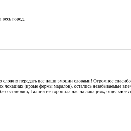
 весь город.
то сложно передать все наши эмоции словами! Огромное спасиб
ех локациях (кроме фермы маралов), остались незабываемые впеч
з остановки, Галина не торопила нас на локациях, отдельное сп