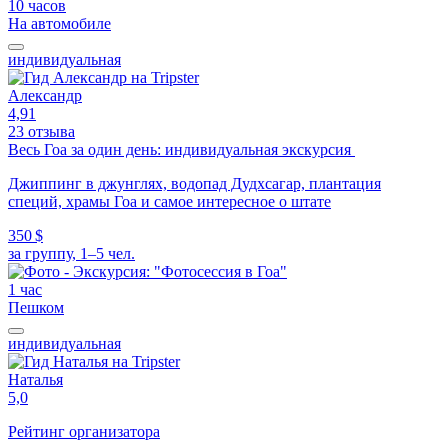
10 часов
На автомобиле
индивидуальная
Александр
4,91
23 отзыва
Весь Гоа за один день: индивидуальная экскурсия
Джиппинг в джунглях, водопад Дудхсагар, плантация
специй, храмы Гоа и самое интересное о штате
350 $
за группу, 1–5 чел.
1 час
Пешком
индивидуальная
Наталья
5,0
Рейтинг организатора