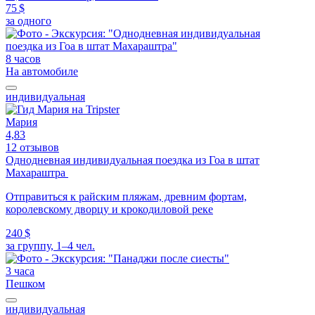
75 $
за одного
8 часов
На автомобиле
индивидуальная
Мария
4,83
12 отзывов
Однодневная индивидуальная поездка из Гоа в штат
Махараштра
Отправиться к райским пляжам, древним фортам,
королевскому дворцу и крокодиловой реке
240 $
за группу, 1–4 чел.
3 часа
Пешком
индивидуальная