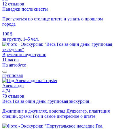
12 отзывов
Панаджи после сиесты
Прогуляться по столице штата и узнать о прошлом
города
100 $
за группу, 1–5 чел.
Временно недоступно
11 часов
На автобусе
групповая
Александр
4,74
78 отзывов
Весь Гоа за один день: групповая экскурсия
Джиппинг в джунглях, водопад Дудхсагар, плантация
специй, храмы Гоа и самое интересное о штате