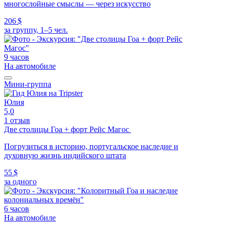
многослойные смыслы — через искусство
206 $
за группу, 1–5 чел.
9 часов
На автомобиле
Мини-группа
Юлия
5,0
1 отзыв
Две столицы Гоа + форт Рейс Магос
Погрузиться в историю, португальское наследие и
духовную жизнь индийского штата
55 $
за одного
6 часов
На автомобиле