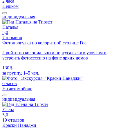
2 часа
Пешком
индивидуальная
Наталья
5,0
7 отзывов
Фотопрогулка по колоритной столице Гоа
Пройти по колониальным португальским улочкам и
устроить фотосессию на фоне ярких домов
130 $
за группу, 1–5 чел.
6 часов
На автомобиле
индивидуальная
Елена
5,0
19 отзывов
Краски Панаджи