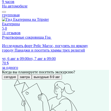
9 часов
На автомобиле
групповая
Екатерина
5,0
11 отзывов
Рукотворные сокровища Гоа
Исследовать форт Рейс Магос, погулять по яркому
городу Панаджи и посетить храмы трех религий
чт, 6 авг в 09:00
пт, 7 авг в 09:00
70 $
за одного
Когда вы планируете посетить экскурсию?
сегодня
завтра
выходные 8-9 авг