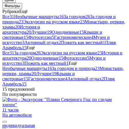
Фильтры
Рубрики
Ещё
Все
31
Необычные маршруты
16
За городом
26
За городом и
природа
23
Экскурсии на русском языке
23
Монастыри, церкви,
храмы
20
История и
архитектура
20
Лучшие
19
Однодневные
15
Крыши и
смотровые
15
Фотосессии
5
Гастрономические
4
Музеи и
искусство
3
Активный отдых
2
Пожить как местный
1
Пляж
Арамболь
15
Ещё
Все
31
За городом
26
Экскурсии на русском языке
23
История и
архитектура
20
Однодневные
15
Фотосессии
5
Музеи и
искусство
3
Пожить как местный
1
Ещё
Необычные маршруты
16
За городом и природа
23
Монастыри,
церкви, храмы
20
Лучшие
19
Крыши и
смотровые
15
Гастрономические
4
Активный отдых
2
Пляж
Арамболь
15
15 предложений
По популярности
11 часов
На автомобиле
индивидуальная