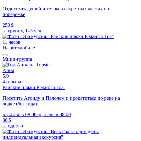
Отдохнуть душой и телом в секретных местах на
побережье
250 $
за группу, 1–5 чел.
11 часов
На автомобиле
Мини-группа
Анна
5,0
4 отзыва
Райские пляжи Южного Гоа
Посетить Агонду и Палолем и прокатиться по реке на
лодке (без гида)
вт, 4 авг в 08:00
ср, 5 авг в 08:00
30 $
за одного