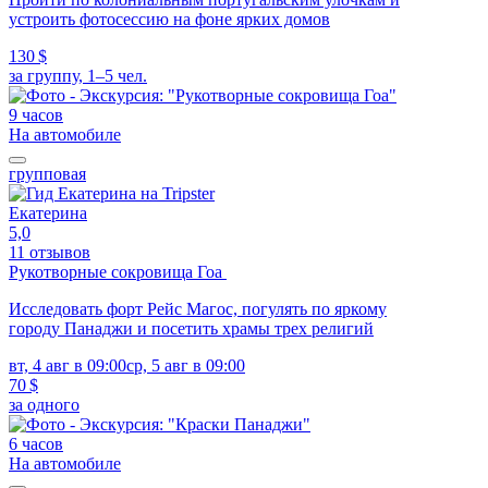
устроить фотосессию на фоне ярких домов
130 $
за группу, 1–5 чел.
9 часов
На автомобиле
групповая
Екатерина
5,0
11 отзывов
Рукотворные сокровища Гоа
Исследовать форт Рейс Магос, погулять по яркому
городу Панаджи и посетить храмы трех религий
вт, 4 авг в 09:00
ср, 5 авг в 09:00
70 $
за одного
6 часов
На автомобиле